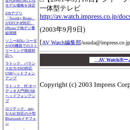
世代iPadの4G LTE
モデル価格を決定
一体型テレビ
iOSアプリ
http://av.watch.impress.co.jp/d
「Twonky Beam」
がDTCP-IP対応。
(
2003年9月9日
)
iPhoneで地デジ番
組視聴
[
ソニーBDレコーダ
AV Watch編集部
/
usuda@impress.co.j
がiOS機器でのスト
リーミング視聴対
応へ
00
00
AV Watch
ラトック、バラン
00
ス出力/DSD対応
USBヘッドフォン
アンプ
Copyright (c) 2003 Impress Corpo
ラトック、PCオー
ディオ入門用USB
ヘッドフォンアン
プ
ロジテック、apt-
X/AAC対応の小型
Bluetoothイヤフォ
ン