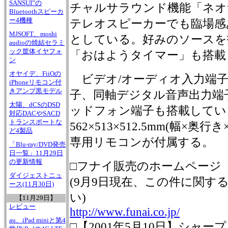
SANSUI”の
チャルサラウンド機能「ネオ
Bluetoothスピーカ
ー4機種
テレオスピーカーでも臨場感
MJSOFT、moshi
としている。好みのソースを
audioの焼結セラミ
ック筐体イヤフォ
「おはようタイマー」も搭載
ン
オヤイデ、FiiOの
ビデオ/オーディオ入力端子
iPhoneリモコン付
きアンプ黒モデル
子、同軸デジタル音声出力端
太陽、dCSのDSD
ッドフォン端子も搭載してい
対応DACやSACD
トランスポートな
562×513×512.5mm(幅×奥
ど4製品
専用リモコンが付属する。
「Blu-ray/DVD発売
日一覧」11月29日
の更新情報
□フナイ販売のホームページ
ダイジェストニュ
(9月9日現在、この件に関す
ース(11月30日)
い)
【11月29日】
レビュー
http://www.funai.co.jp/
au、iPad miniと第4
□【2001年5月10日】シャー