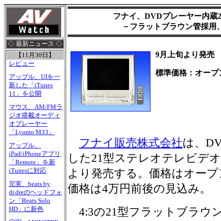
フナイ、DVDプレーヤー内蔵
－フラットブラウン管採用、
◇ 最新ニュース ◇
9月上旬より発売
【11月30日】
レビュー
標準価格：オープ
アップル、UIを一
新した「iTunes
11」を公開
マウス、AM/FMラ
ジオ搭載オーディ
オプレーヤー
「Lyumo M33」
フナイ販売株式会社
は、D
アップル、
iPad/iPhoneアプリ
した21型ステレオテレビデオ「
「Remote」を新
iTunesに対応
より発売する。価格はオープ
完実、beats by
価格は4万円前後の見込み。
dr.dreのヘッドフォ
ン「Beats Solo
HD」に新色
4:3の21型フラットブラウ