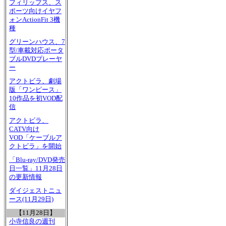
フィリップス、ス
ポーツ向けイヤフ
ォンActionFit 3機
種
グリーンハウス、7
型/車載対応ポータ
ブルDVDプレーヤ
ー
アクトビラ、劇場
版「ワンピース」
10作品を初VOD配
信
アクトビラ、
CATV向け
VOD「ケーブルア
クトビラ」を開始
「Blu-ray/DVD発売
日一覧」11月28日
の更新情報
ダイジェストニュ
ース(11月29日)
【11月28日】
小寺信良の週刊