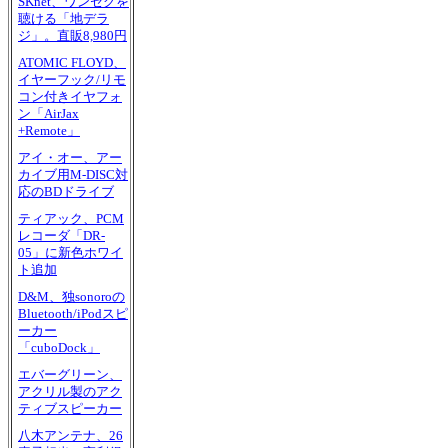
SKnet、ワンセグを
聴ける「地デラ
ジ」。直販8,980円
ATOMIC FLOYD、
イヤーフック/リモ
コン付きイヤフォ
ン「AirJax
+Remote」
アイ・オー、アー
カイブ用M-DISC対
応のBDドライブ
ティアック、PCM
レコーダ「DR-
05」に新色ホワイ
ト追加
D&M、独sonoroの
Bluetooth/iPodスピ
ーカー
「cuboDock」
エバーグリーン、
アクリル製のアク
ティブスピーカー
八木アンテナ、26