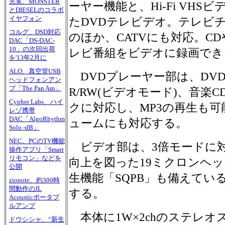
完実、MONSTER
ーヤー機能と、Hi-Fi VH
とDIESELのコラボ
イヤフォン
たDVDテレビデオ。テレビチュ
コルグ、DSD対応
のほか、CATVにも対応。C
DAC「DS-DAC-
10」の次回出荷
レビ番組をビデオに録画でき
を'13年2月に
ALO、真空管USB
DVDプレーヤー部は、DVD
ヘッドフォンアン
プ「The Pan Am」
R/RW(ビデオモード)、音楽C
Cypher Labs、ハイ
クに対応し、MP3の再生も可
レゾ携帯
DAC「AlgoRhythm
ュームにも対応する。
Solo -dB」
NEC、PCのTV機能
ビデオ部は、3倍モードに対
操作アプリ「Smart
リモコン」などを
向上を図った19ミクロンヘッ
公開
生機能「SQPB」も備えてい
zionote、約300時
間動作のJL
する。
Acousticポータブ
ルアンプ
本体に1W×2chのステレオ
ドウシシャ、“新生