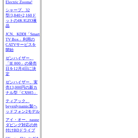
Electric Zooma!
シャープ、32
型/3,840×2,160ド
ットの4K IGZO液
晶
JCN、KDDI「Smart
TV Box」利用の
CATVサービスを
開始
ゼンハイザー、
「IE 800」の発売
日を12月4日に決
定
ゼンハイザー、実
売13,000円の新カ
ナル型「CX985」
ティアック、
beyerdynamic製ヘ
ッドフォン2モデル
アイ・オー、nasne
ダビング対応の外
付けBDドライブ