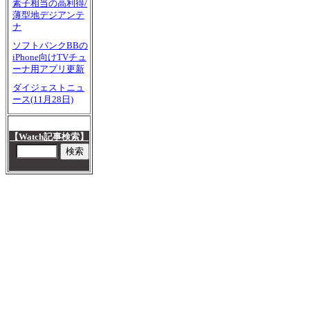
素子相当の高利得/
薄型地デジアンテ
ナ
ソフトバンクBBの
iPhone向けTVチュ
ーナ用アプリ更新
ダイジェストニュ
ース(11月28日)
【Watch記事検索】