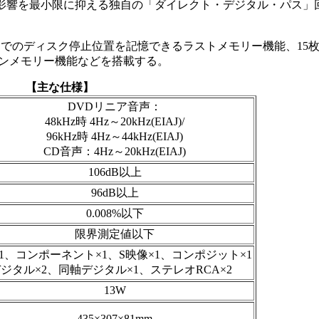
影響を最小限に抑える独自の「ダイレクト・デジタル・パス」
でのディスク停止位置を記憶できるラストメモリー機能、15
ョンメモリー機能などを搭載する。
【主な仕様】
DVDリニア音声：
48kHz時 4Hz～20kHz(EIAJ)/
96kHz時 4Hz～44kHz(EIAJ)
CD音声：4Hz～20kHz(EIAJ)
106dB以上
96dB以上
0.008%以下
限界測定値以下
×1、コンポーネント×1、S映像×1、コンポジット×1
ジタル×2、同軸デジタル×1、ステレオRCA×2
13W
435×307×81mm