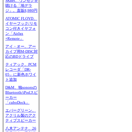
SKnet、ワンセグを
聴ける「地デラ
ジ」。直販8,980円
ATOMIC FLOYD、
イヤーフック/リモ
コン付きイヤフォ
ン「AirJax
+Remote」
アイ・オー、アー
カイブ用M-DISC対
応のBDドライブ
ティアック、PCM
レコーダ「DR-
05」に新色ホワイ
ト追加
D&M、独sonoroの
Bluetooth/iPodスピ
ーカー
「cuboDock」
エバーグリーン、
アクリル製のアク
ティブスピーカー
八木アンテナ、26