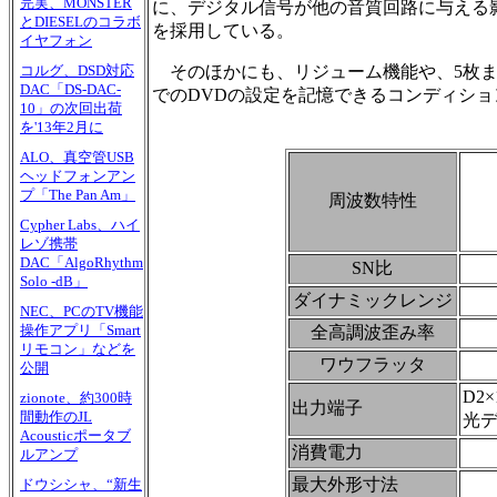
完実、MONSTER
に、デジタル信号が他の音質回路に与える
とDIESELのコラボ
を採用している。
イヤフォン
そのほかにも、リジューム機能や、5枚ま
コルグ、DSD対応
DAC「DS-DAC-
でのDVDの設定を記憶できるコンディシ
10」の次回出荷
を'13年2月に
ALO、真空管USB
ヘッドフォンアン
プ「The Pan Am」
周波数特性
Cypher Labs、ハイ
レゾ携帯
DAC「AlgoRhythm
SN比
Solo -dB」
ダイナミックレンジ
NEC、PCのTV機能
操作アプリ「Smart
全高調波歪み率
リモコン」などを
ワウフラッタ
公開
D2
zionote、約300時
出力端子
間動作のJL
光デ
Acousticポータブ
消費電力
ルアンプ
最大外形寸法
ドウシシャ、“新生