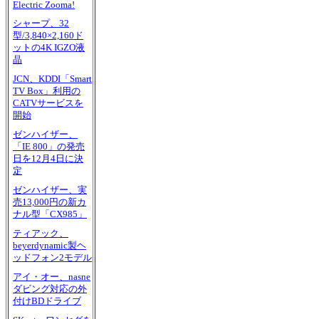
Electric Zooma!
シャープ、32
型/3,840×2,160ド
ットの4K IGZO液
晶
JCN、KDDI「Smart
TV Box」利用の
CATVサービスを
開始
ゼンハイザー、
「IE 800」の発売
日を12月4日に決
定
ゼンハイザー、実
売13,000円の新カ
ナル型「CX985」
ティアック、
beyerdynamic製ヘ
ッドフォン2モデル
アイ・オー、nasne
ダビング対応の外
付けBDドライブ