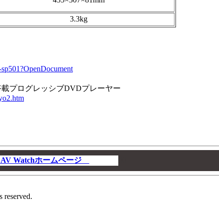
3.3kg
dv-sp501?OpenDocument
路搭載プログレッシブDVDプレーヤー
kyo2.htm
V Watchホームページ
00
s reserved.