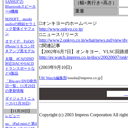
SANSUI”の
（幅×奥行き×高さ）
Bluetoothスピーカ
重量
ー4機種
MJSOFT、moshi
□オンキヨーのホームページ
audioの焼結セラミ
http://www.onkyo.co.jp/
ック筐体イヤフォ
ン
□ニュースリリース
http://www2.onkyo.co.jp/what/news.nsf/view/
オヤイデ、FiiOの
□関連記事
iPhoneリモコン付
きアンプ黒モデル
【2002年6月7日】オンキヨー、VLSC回
http://av.watch.impress.co.jp/docs/20020607/on
太陽、dCSのDSD
対応DACやSACD
(
2003年9月10日
)
トランスポートな
ど4製品
[
]
AV Watch編集部
/
usuda@impress.co.jp
「Blu-ray/DVD発売
日一覧」11月29日
00
の更新情報
00
A
ダイジェストニュ
00
ース(11月30日)
【11月29日】
Copyright (c) 2003 Impress Corporation All right
レビュー
au、iPad miniと第4