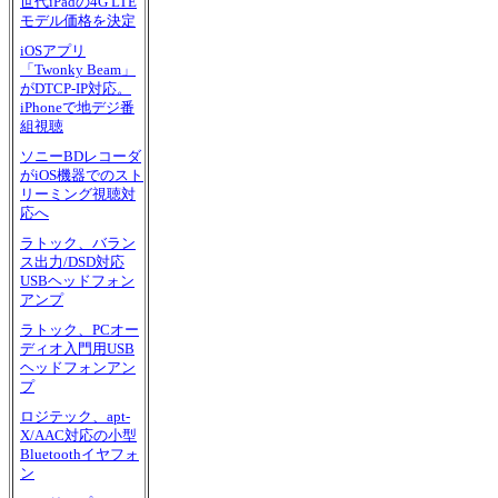
世代iPadの4G LTE
モデル価格を決定
iOSアプリ
「Twonky Beam」
がDTCP-IP対応。
iPhoneで地デジ番
組視聴
ソニーBDレコーダ
がiOS機器でのスト
リーミング視聴対
応へ
ラトック、バラン
ス出力/DSD対応
USBヘッドフォン
アンプ
ラトック、PCオー
ディオ入門用USB
ヘッドフォンアン
プ
ロジテック、apt-
X/AAC対応の小型
Bluetoothイヤフォ
ン