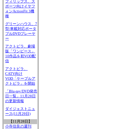
フィリップス、ス
ポーツ向けイヤフ
ォンActionFit 3機
種
グリーンハウス、7
型/車載対応ポータ
ブルDVDプレーヤ
ー
アクトビラ、劇場
版「ワンピース」
10作品を初VOD配
信
アクトビラ、
CATV向け
VOD「ケーブルア
クトビラ」を開始
「Blu-ray/DVD発売
日一覧」11月28日
の更新情報
ダイジェストニュ
ース(11月29日)
【11月28日】
小寺信良の週刊