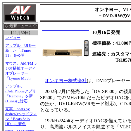
オンキヨー、VL
－DVD-RWの
◇ 最新ニュース ◇
10月16日発売
【11月30日】
レビュー
標準価格：41,000
アップル、UIを一
新した「iTunes
連絡先：カスタマ
11」を公開
Tel.0570-0
マウス、AM/FMラ
ジオ搭載オーディ
オプレーヤー
「Lyumo M33」
オンキヨー株式会社
は、DVDプレーヤー「D
アップル、
2002年7月に発売した「DV-SP500」
iPad/iPhoneアプリ
「Remote」を新
SP500」で27MHz/10bitだったビデオD
iTunesに対応
のほか、DVD-R/RW(VRモード対応)、C
完実、beats by
となっている。
dr.dreのヘッドフォ
ン「Beats Solo
192kHz/24bitオーディオDACを備
HD」に新色
り、高周波パルスノイズを除去する「VLSC(Vector