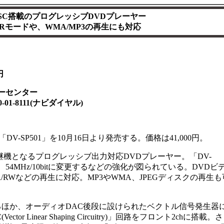
SC搭載のプログレッシブDVDプレーヤー
VRモードや、WMA/MP3の再生にも対応
円
ーセンター
1-8111(ナビダイヤル)
V-SP501」を10月16日より発売する。価格は41,000円。
の後継機となるプログレッシブ出力対応DVDプレーヤー。「DV-
ACを、54MHz/10bitに変更するなどの強化が図られている。DVDビ
D-R/RWなどの再生に対応。MP3やWMA、JPEGディスクの再生
えているほか、オーディオDAC後段に設けられたベクトル信号発生器
 Linear Shaping Circuitry)」回路をフロント2chに搭載。