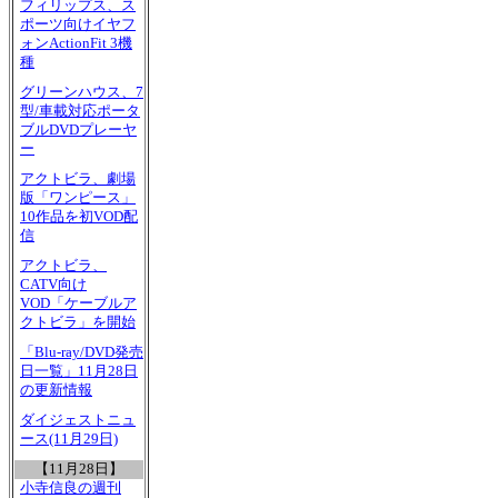
フィリップス、ス
ポーツ向けイヤフ
ォンActionFit 3機
種
グリーンハウス、7
型/車載対応ポータ
ブルDVDプレーヤ
ー
アクトビラ、劇場
版「ワンピース」
10作品を初VOD配
信
アクトビラ、
CATV向け
VOD「ケーブルア
クトビラ」を開始
「Blu-ray/DVD発売
日一覧」11月28日
の更新情報
ダイジェストニュ
ース(11月29日)
【11月28日】
小寺信良の週刊