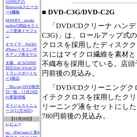
SANSUI”の
Bluetoothスピーカ
■ DVD-C3G/DVD-C2G
ー4機種
MJSOFT、moshi
「DVD/CDクリーナ ハンデ
audioの焼結セラミ
ック筐体イヤフォ
C3G)」は、ロールアップ式
ン
クロスを採用したディスクク
オヤイデ、FiiOの
iPhoneリモコン付
スにはマイクロ繊維を素材と
きアンプ黒モデル
不織布を採用している。店頭予想
太陽、dCSのDSD
対応DACやSACD
円前後の見込み。
トランスポートな
ど4製品
「DVD/CDクリーニングクロス
「Blu-ray/DVD発売
日一覧」11月29日
イテククロスを採用したクリ
の更新情報
リーニング液をセットにした
ダイジェストニュ
ース(11月30日)
780円前後の見込み。
【11月29日】
レビュー
au、iPad miniと第4