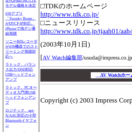
世代iPadの4G LTE
□TDKのホームページ
モデル価格を決定
http://www.tdk.co.jp/
iOSアプリ
「Twonky Beam」
□ニュースリリース
がDTCP-IP対応。
iPhoneで地デジ番
http://www.tdk.co.jp/tjaah01/aa
組視聴
ソニーBDレコーダ
(
2003年10月1日
)
がiOS機器でのスト
リーミング視聴対
[
応へ
AV Watch編集部
/
usuda@impress.co.j
ラトック、バラン
ス出力/DSD対応
00
USBヘッドフォン
00
AV Watch
アンプ
00
ラトック、PCオー
ディオ入門用USB
ヘッドフォンアン
Copyright (c) 2003 Impress Corpo
プ
ロジテック、apt-
X/AAC対応の小型
Bluetoothイヤフォ
ン