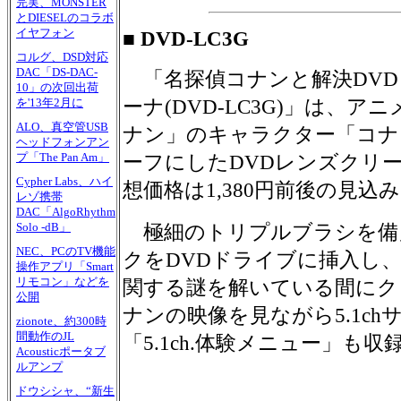
完実、MONSTER
とDIESELのコラボ
イヤフォン
■ DVD-LC3G
コルグ、DSD対応
DAC「DS-DAC-
「名探偵コナンと解決DVD
10」の次回出荷
ーナ(DVD-LC3G)」は、ア
を'13年2月に
ALO、真空管USB
ナン」のキャラクター「コナ
ヘッドフォンアン
プ「The Pan Am」
ーフにしたDVDレンズクリ
Cypher Labs、ハイ
想価格は1,380円前後の見込
レゾ携帯
DAC「AlgoRhythm
Solo -dB」
極細のトリプルブラシを備
NEC、PCのTV機能
クをDVDドライブに挿入し、
操作アプリ「Smart
リモコン」などを
関する謎を解いている間にク
公開
ナンの映像を見ながら5.1c
zionote、約300時
間動作のJL
「5.1ch.体験メニュー」も
Acousticポータブ
ルアンプ
ドウシシャ、“新生