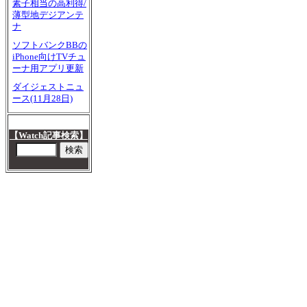
素子相当の高利得/
薄型地デジアンテ
ナ
ソフトバンクBBの
iPhone向けTVチュ
ーナ用アプリ更新
ダイジェストニュ
ース(11月28日)
【Watch記事検索】