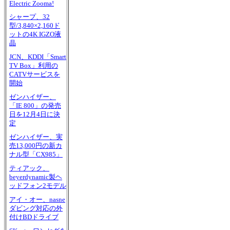
Electric Zooma!
シャープ、32
型/3,840×2,160ド
ットの4K IGZO液
晶
JCN、KDDI「Smart
TV Box」利用の
CATVサービスを
開始
ゼンハイザー、
「IE 800」の発売
日を12月4日に決
定
ゼンハイザー、実
売13,000円の新カ
ナル型「CX985」
ティアック、
beyerdynamic製ヘ
ッドフォン2モデル
アイ・オー、nasne
ダビング対応の外
付けBDドライブ