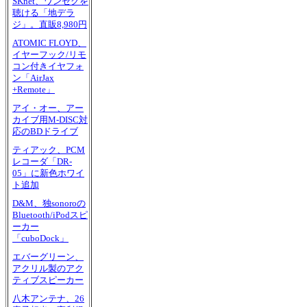
SKnet、ワンセグを
聴ける「地デラ
ジ」。直販8,980円
ATOMIC FLOYD、
イヤーフック/リモ
コン付きイヤフォ
ン「AirJax
+Remote」
アイ・オー、アー
カイブ用M-DISC対
応のBDドライブ
ティアック、PCM
レコーダ「DR-
05」に新色ホワイ
ト追加
D&M、独sonoroの
Bluetooth/iPodスピ
ーカー
「cuboDock」
エバーグリーン、
アクリル製のアク
ティブスピーカー
八木アンテナ、26