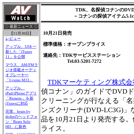
TDK、名探偵コナンのDV
－コナンの探偵アイテム5.1
◇ 最新ニュース ◇
10月21日発売
【11月30日】
レビュー
標準価格：オープンプライス
アップル、UIを一
新した「iTunes
連絡先：TDKサービスステーション
11」を公開
Tel.03-5201-7272
マウス、AM/FMラ
ジオ搭載オーディ
オプレーヤー
「Lyumo M33」
TDKマーケティング株式会
アップル、
偵コナン」のガイドでDVD
iPad/iPhoneアプリ
「Remote」を新
クリーニングが行なえる「名
iTunesに対応
ンズクリーナ(DVD-LC3G)
完実、beats by
dr.dreのヘッドフォ
品を10月21日より発売する
ン「Beats Solo
HD」に新色
ライス。