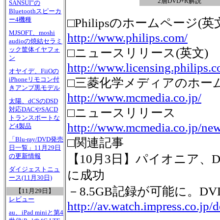
2層DVD+R解説
SANSUI”の
Bluetoothスピーカ
ー4機種
□Philipsのホームページ(英
MJSOFT、moshi
http://www.philips.com/
audioの焼結セラミ
ック筐体イヤフォ
□ニュースリリース(英文)
ン
http://www.licensing.philips
オヤイデ、FiiOの
iPhoneリモコン付
□三菱化学メディアのホー
きアンプ黒モデル
http://www.mcmedia.co.jp/
太陽、dCSのDSD
対応DACやSACD
□ニュースリリース
トランスポートな
http://www.mcmedia.co.jp/ne
ど4製品
「Blu-ray/DVD発売
□関連記事
日一覧」11月29日
【10月3日】パイオニア、D
の更新情報
ダイジェストニュ
に成功
ース(11月30日)
－8.5GB記録が可能に。
【11月29日】
レビュー
http://av.watch.impress.co.jp
au、iPad miniと第4