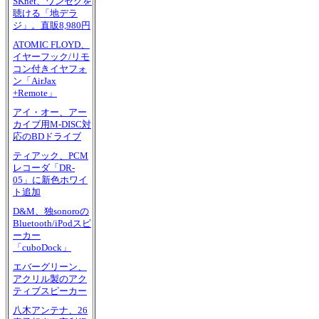
SKnet、ワンセグを
聴ける「地デラ
ジ」。直販8,980円
ATOMIC FLOYD、
イヤーフック/リモ
コン付きイヤフォ
ン「AirJax
+Remote」
アイ・オー、アー
カイブ用M-DISC対
応のBDドライブ
ティアック、PCM
レコーダ「DR-
05」に新色ホワイ
ト追加
D&M、独sonoroの
Bluetooth/iPodスピ
ーカー
「cuboDock」
エバーグリーン、
アクリル製のアク
ティブスピーカー
八木アンテナ、26