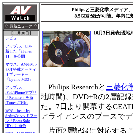
Philipsと三菱化学メディ
－8.5GB記録が可能。年内に
◇ 最新ニュース ◇
10月3日発表(現地
【11月30日】
レビュー
アップル、UIを一
新した「iTunes
11」を公開
マウス、AM/FMラ
ジオ搭載オーディ
オプレーヤー
「Lyumo M33」
Philips Researchと
三菱化
アップル、
iPad/iPhoneアプリ
地時間)、DVD+Rの2層
「Remote」を新
iTunesに対応
た。7日より開幕するCEATEC 
完実、beats by
アライアンスのブースでデ
dr.dreのヘッドフォ
ン「Beats Solo
HD」に新色
片面2層記録に対応するこ