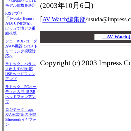
世代iPadの4G LTE
(
2003年10月6日
)
モデル価格を決定
iOSアプリ
[
AV Watch編集部
/
usuda@impress.c
「Twonky Beam」
がDTCP-IP対応。
iPhoneで地デジ番
00
組視聴
00
AV Wat
ソニーBDレコーダ
00
がiOS機器でのスト
リーミング視聴対
応へ
Copyright (c) 2003 Impress Cor
ラトック、バラン
ス出力/DSD対応
USBヘッドフォン
アンプ
ラトック、PCオー
ディオ入門用USB
ヘッドフォンアン
プ
ロジテック、apt-
X/AAC対応の小型
Bluetoothイヤフォ
ン