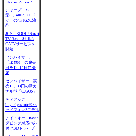
Electric Zooma!
シャープ、32
型/3,840×2,160ド
ットの4K IGZO液
晶
JCN、KDDI「Smart
TV Box」利用の
CATVサービスを
開始
ゼンハイザー、
「IE 800」の発売
日を12月4日に決
定
ゼンハイザー、実
売13,000円の新カ
ナル型「CX985」
ティアック、
beyerdynamic製ヘ
ッドフォン2モデル
アイ・オー、nasne
ダビング対応の外
付けBDドライブ