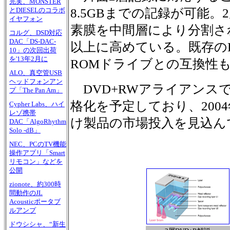
完実、MONSTER
8.5GBまでの記録が可能。
とDIESELのコラボ
イヤフォン
素膜を中間層により分割さ
コルグ、DSD対応
DAC「DS-DAC-
以上に高めている。既存のD
10」の次回出荷
を'13年2月に
ROMドライブとの互換性
ALO、真空管USB
ヘッドフォンアン
DVD+RWアライアンスで
プ「The Pan Am」
格化を予定しており、2004
Cypher Labs、ハイ
レゾ携帯
け製品の市場投入を見込ん
DAC「AlgoRhythm
Solo -dB」
NEC、PCのTV機能
操作アプリ「Smart
リモコン」などを
公開
zionote、約300時
間動作のJL
Acousticポータブ
ルアンプ
ドウシシャ、“新生