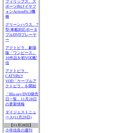
フィリップス、ス
ポーツ向けイヤフ
ォンActionFit 3機
種
グリーンハウス、7
型/車載対応ポータ
ブルDVDプレーヤ
ー
アクトビラ、劇場
版「ワンピース」
10作品を初VOD配
信
アクトビラ、
CATV向け
VOD「ケーブルア
クトビラ」を開始
「Blu-ray/DVD発売
日一覧」11月28日
の更新情報
ダイジェストニュ
ース(11月29日)
【11月28日】
小寺信良の週刊