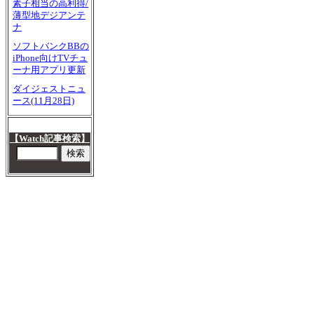
素子相当の高利得/
薄型地デジアンテ
ナ
ソフトバンクBBの
iPhone向けTVチュ
ーナ用アプリ更新
ダイジェストニュ
ース(11月28日)
【Watch記事検索】