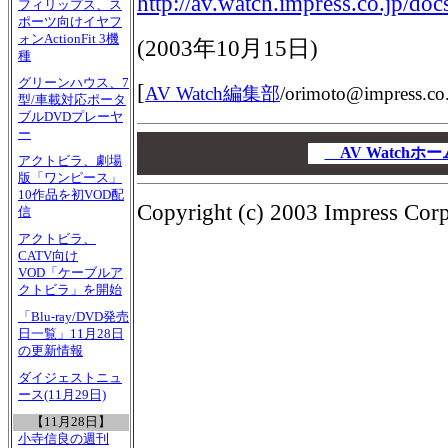
http://av.watch.impress.co.jp/d
フィリップス、ス
ポーツ向けイヤフ
ォンActionFit 3機
(2003年10月15日)
種
グリーンハウス、7
[
AV Watch編集部
/
orimoto@impress.co.
型/車載対応ポータ
ブルDVDプレーヤ
ー
00
00
AV Watch
アクトビラ、劇場
00
版「ワンピース」
10作品を初VOD配
Copyright (c) 2003 Impress Corpo
信
アクトビラ、
CATV向け
VOD「ケーブルア
クトビラ」を開始
「Blu-ray/DVD発売
日一覧」11月28日
の更新情報
ダイジェストニュ
ース(11月29日)
【11月28日】
小寺信良の週刊