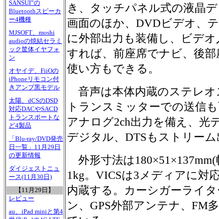
SANSUI”の
き、タッチパネル式の液晶デ
Bluetoothスピーカ
ー4機種
画面のほか、DVDビデオ、
MJSOFT、moshi
に外部出力も装備し、ビデオ
audioの焼結セラミ
ック筐体イヤフォ
すれば、前座席でナビ、後部
ン
使い方もできる。
オヤイデ、FiiOの
iPhoneリモコン付
きアンプ黒モデル
音声は本体内蔵のステレオス
太陽、dCSのDSD
トランスミッターでの送信も
対応DACやSACD
トランスポートな
アナログ2ch出力を備え、
ど4製品
デジタル、DTSもストリー
「Blu-ray/DVD発売
日一覧」11月29日
の更新情報
外形寸法は180×51×137m
ダイジェストニュ
1kg。VICSは3メディアに
ース(11月30日)
内蔵する。カーシガーライタ
【11月29日】
レビュー
ン、GPS外部アンテナ、FM
au、iPad miniと第4