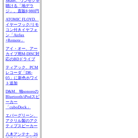
SKnet、ワンセグを
聴ける「地デラ
ジ」。直販8,980円
ATOMIC FLOYD、
イヤーフック/リモ
コン付きイヤフォ
ン「AirJax
+Remote」
アイ・オー、アー
カイブ用M-DISC対
応のBDドライブ
ティアック、PCM
レコーダ「DR-
05」に新色ホワイ
ト追加
D&M、独sonoroの
Bluetooth/iPodスピ
ーカー
「cuboDock」
エバーグリーン、
アクリル製のアク
ティブスピーカー
八木アンテナ、26