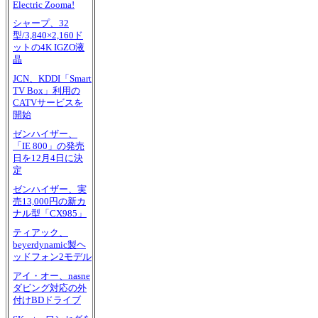
Electric Zooma!
シャープ、32
型/3,840×2,160ド
ットの4K IGZO液
晶
JCN、KDDI「Smart
TV Box」利用の
CATVサービスを
開始
ゼンハイザー、
「IE 800」の発売
日を12月4日に決
定
ゼンハイザー、実
売13,000円の新カ
ナル型「CX985」
ティアック、
beyerdynamic製ヘ
ッドフォン2モデル
アイ・オー、nasne
ダビング対応の外
付けBDドライブ