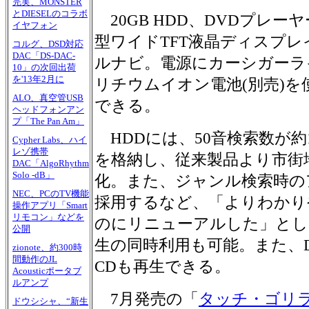
完実、MONSTER
とDIESELのコラボ
20GB HDD、DVDプレー
イヤフォン
型ワイドTFT液晶ディスプ
コルグ、DSD対応
DAC「DS-DAC-
ルナビ。電源にカーシガーラ
10」の次回出荷
を'13年2月に
リチウムイオン電池(別売)
ALO、真空管USB
できる。
ヘッドフォンアン
プ「The Pan Am」
HDDには、50音検索数が約1
Cypher Labs、ハイ
レゾ携帯
を格納し、従来製品より市街
DAC「AlgoRhythm
Solo -dB」
化。また、ジャンル検索時の
NEC、PCのTV機能
採用するなど、「よりわかり
操作アプリ「Smart
リモコン」などを
のにリニューアルした」とし
公開
生の同時利用も可能。また、
zionote、約300時
間動作のJL
CDも再生できる。
Acousticポータブ
ルアンプ
7月発売の「
タッチ・ゴリ
ドウシシャ、“新生