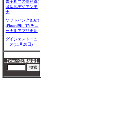
素子相当の高利得/
薄型地デジアンテ
ナ
ソフトバンクBBの
iPhone向けTVチュ
ーナ用アプリ更新
ダイジェストニュ
ース(11月28日)
【Watch記事検索】