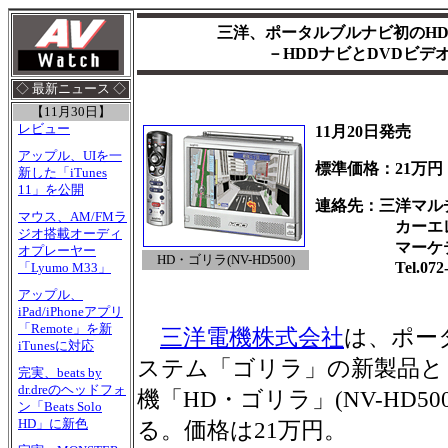
三洋、ポータルブルナビ初のHD
－HDDナビとDVDビデ
◇ 最新ニュース ◇
【11月30日】
レビュー
11月20日発売
アップル、UIを一
標準価格：21万円
新した「iTunes
11」を公開
連絡先：三洋マル
マウス、AM/FMラ
カーエレクト
ジオ搭載オーディ
マーケティ
オプレーヤー
HD・ゴリラ(NV-HD500)
Tel.072-87
「Lyumo M33」
アップル、
iPad/iPhoneアプリ
「Remote」を新
三洋電機株式会社
は、ポー
iTunesに対応
ステム「ゴリラ」の新製品と
完実、beats by
dr.dreのヘッドフォ
機「HD・ゴリラ」(NV-HD50
ン「Beats Solo
HD」に新色
る。価格は21万円。