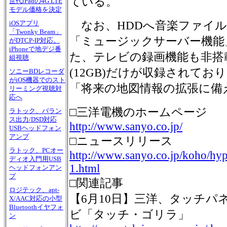
ている。
世代iPadの4G LTE
モデル価格を決定
なお、HDDへ音楽ファイル
iOSアプリ
「Twonky Beam」
「ミュージックサーバー機能
がDTCP-IP対応。
iPhoneで地デジ番
た、テレビの録画機能も非搭
組視聴
(12GB)だけが収録されて
ソニーBDレコーダ
がiOS機器でのスト
「将来の地図情報の拡張に備
リーミング視聴対
応へ
□三洋電機のホームページ
ラトック、バラン
ス出力/DSD対応
http://www.sanyo.co.jp/
USBヘッドフォン
アンプ
□ニュースリリース
ラトック、PCオー
http://www.sanyo.co.jp/koho/hy
ディオ入門用USB
1.html
ヘッドフォンアン
プ
□関連記事
ロジテック、apt-
【6月10日】三洋、タッチパ
X/AAC対応の小型
Bluetoothイヤフォ
ビ「タッチ・ゴリラ」
ン