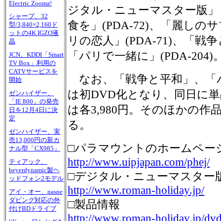
Electric Zooma!
ジタル・ニューマスター版」
シャープ、32
食を」(PDA-72)、「麗しのサ
型/3,840×2,160ド
ットの4K IGZO液
リの恋人」(PDA-71)、「戦争と
晶
「パリで一緒に」(PDA-204)
JCN、KDDI「Smart
TV Box」利用の
CATVサービスを
なお、「戦争と平和」、「パ
開始
は初DVD化となり、同日に
ゼンハイザー、
「IE 800」の発売
は各3,980円。そのほかの
日を12月4日に決
定
る。
ゼンハイザー、実
売13,000円の新カ
□パラマウントのホームペー
ナル型「CX985」
http://www.uipjapan.com/phej/
ティアック、
beyerdynamic製ヘ
□デジタル・ニューマスター
ッドフォン2モデル
http://www.roman-holiday.jp/
アイ・オー、nasne
ダビング対応の外
□製品情報
付けBDドライブ
http://www.roman-holiday.jp/dv