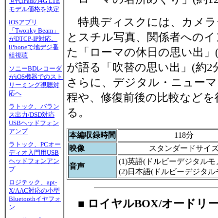
世代iPadの4G LTE
モデル価格を決定
特典ディスクには、カメラ
iOSアプリ
「Twonky Beam」
とスチル写真、関係者へのイ
がDTCP-IP対応。
iPhoneで地デジ番
た「ローマの休日の思い出」(
組視聴
が語る「吹替の思い出」(約2
ソニーBDレコーダ
がiOS機器でのスト
さらに、デジタル・ニューマ
リーミング視聴対
応へ
程や、修復前後の比較などを
ラトック、バラン
る。
ス出力/DSD対応
USBヘッドフォン
アンプ
本編収録時間
118分
ラトック、PCオー
映像
スタンダードサイ
ディオ入門用USB
(1)英語(ドルビーデジタルモ
ヘッドフォンアン
音声
プ
(2)日本語(ドルビーデジタル
ロジテック、apt-
X/AAC対応の小型
Bluetoothイヤフォ
■ ロイヤルBOX/オードリ
ン