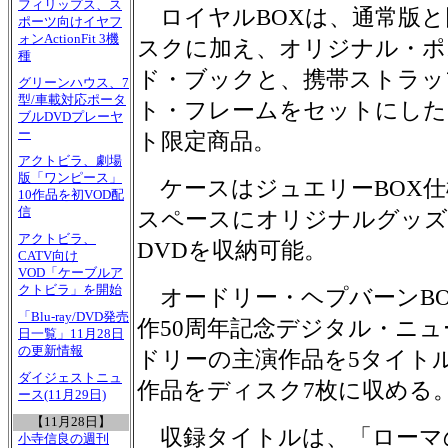
フィリップス、ス
ロイヤルBOXは、通常版と
ポーツ向けイヤフ
ォンActionFit 3機
スクに加え、オリジナル・ポ
種
ド・ブックと、携帯ストラッ
グリーンハウス、7
型/車載対応ポータ
ト・フレームをセットにした
ブルDVDプレーヤ
ー
ト限定商品。
アクトビラ、劇場
版「ワンピース」
ケースはジュエリーBOX仕
10作品を初VOD配
信
スペースにオリジナルグッズ
アクトビラ、
DVDを収納可能。
CATV向け
VOD「ケーブルア
クトビラ」を開始
オードリー・ヘプバーンBO
「Blu-ray/DVD発売
作50周年記念デジタル・ニ
日一覧」11月28日
の更新情報
ドリーの主演作品を5タイトル加
ダイジェストニュ
作品をディスク7枚に収める
ース(11月29日)
【11月28日】
収録タイトルは、「ローマの
小寺信良の週刊