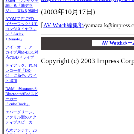
SKnet、ワンセグを
聴ける「地デラ
(
2003年10月17日
)
ジ」。直販8,980円
ATOMIC FLOYD、
[
イヤーフック/リモ
AV Watch編集部
/
yamaza-k@impress.c
コン付きイヤフォ
ン「AirJax
00
+Remote」
00
AV Watch
アイ・オー、アー
00
カイブ用M-DISC対
応のBDドライブ
Copyright (c) 2003 Impress Corpo
ティアック、PCM
レコーダ「DR-
05」に新色ホワイ
ト追加
D&M、独sonoroの
Bluetooth/iPodスピ
ーカー
「cuboDock」
エバーグリーン、
アクリル製のアク
ティブスピーカー
八木アンテナ、26