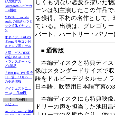
しくも切ない恋愛を描いた物
SANSUI”の
Bluetoothスピーカ
ーンは初主演したこの作品で
ー4機種
を獲得。不朽の名作として、
MJSOFT、moshi
audioの焼結セラミ
ている。出演は、グレゴリー
ック筐体イヤフォ
ン
バート、ハートリー・パワー
オヤイデ、FiiOの
iPhoneリモコン付
きアンプ黒モデル
■ 通常版
太陽、dCSのDSD
対応DACやSACD
本編ディスクと特典ディス
トランスポートな
ど4製品
像はスタンダードサイズで収
「Blu-ray/DVD発売
日一覧」11月29日
語をドルビーデジタルモノラ
の更新情報
日本語、吹替用日本語字幕の
ダイジェストニュ
ース(11月30日)
本編ディスクにも特典映像
【11月29日】
レビュー
ドリーの声を担当した池田昌
au、iPad miniと第4
「ローマの名所めぐり」(約1