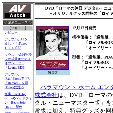
DVD「ローマの休日 デジタル・ニュ
－オリジナルグッズ同梱の「ロイヤ
◇ 最新ニュース ◇
12月17日発売
【11月30日】
レビュー
標準価格：「通常版」3,
アップル、UIを一
「ロイヤルBOX」9
新した「iTunes
「オードリー・ヘプバ
11」を公開
マウス、AM/FMラ
型番：「通常版」PDAA
ジオ搭載オーディ
「ロイヤルBOX」PD
オプレーヤー
「オードリー・ヘプバー
「Lyumo M33」
通常版
アップル、
iPad/iPhoneアプリ
「Remote」を新
パラマウント ホーム エン
iTunesに対応
株式会社
は、DVD「ローマの
完実、beats by
dr.dreのヘッドフォ
タル・ニューマスター版」を1
ン「Beats Solo
HD」に新色
常版に加え、特典グッズを同