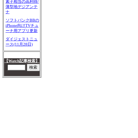
素子相当の高利得/
薄型地デジアンテ
ナ
ソフトバンクBBの
iPhone向けTVチュ
ーナ用アプリ更新
ダイジェストニュ
ース(11月28日)
【Watch記事検索】