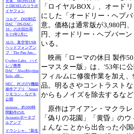
完実、MONSTER
「ロイヤルBOX」、オード
とDIESELのコラボ
イヤフォン
にした「オードリー・ヘプバー
コルグ、DSD対応
意。価格は通常版が3,980円、
DAC「DS-DAC-
10」の次回出荷
円、オードリー・ヘプバーン B
を'13年2月に
いる。
ALO、真空管USB
ヘッドフォンアン
プ「The Pan Am」
映画「ローマの休日 製作5
Cypher Labs、ハイ
ーマスター版」は、'53年に
レゾ携帯
DAC「AlgoRhythm
フィルムに修復作業を加え、
Solo -dB」
品。明るさやコントラストな
NEC、PCのTV機能
操作アプリ「Smart
からもノイズを除去するなど
リモコン」などを
公開
原作はアイアン・マクラレ
zionote、約300時
間動作のJL
「偽りの花園」「黄昏」のウ
Acousticポータブ
ルアンプ
ょんなことから出合った小国
ドウシシャ、“新生