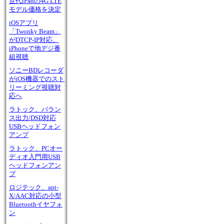
世代iPadの4G LTE
モデル価格を決定
iOSアプリ
「Twonky Beam」
がDTCP-IP対応。
iPhoneで地デジ番
組視聴
ソニーBDレコーダ
がiOS機器でのスト
リーミング視聴対
応へ
ラトック、バラン
ス出力/DSD対応
USBヘッドフォン
アンプ
ラトック、PCオー
ディオ入門用USB
ヘッドフォンアン
プ
ロジテック、apt-
X/AAC対応の小型
Bluetoothイヤフォ
ン