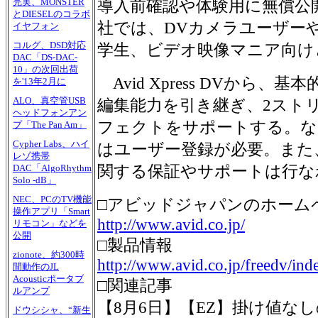
完実、MONSTER
導入前確認や体験用に無償公
とDIESELのコラボ
社では、DVカメラユーザー
イヤフォン
コルグ、DSD対応
学生、ビデオ映像マニア向け
DAC「DS-DAC-
10」の次回出荷
Avid Xpress DVから
を'13年2月に
ALO、真空管USB
編集能力を引き継ぎ、2スト
ヘッドフォンアン
フェクトをサポートする。な
プ「The Pan Am」
Cypher Labs、ハイ
はユーザー登録が必要。また
レゾ携帯
関する保証やサポートは行な
DAC「AlgoRhythm
Solo -dB」
NEC、PCのTV機能
□アビッドジャパンのホーム
操作アプリ「Smart
http://www.avid.co.jp/
リモコン」などを
公開
□製品情報
zionote、約300時
http://www.avid.co.jp/freedv/ind
間動作のJL
Acousticポータブ
□関連記事
ルアンプ
【8月6日】【EZ】掛け値なし
ドウシシャ、“新生