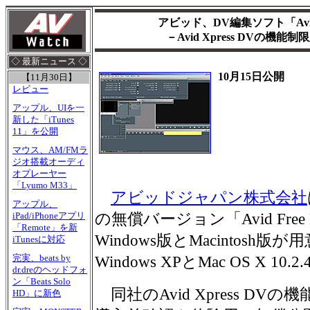
アビッド、DV編集ソフト「Avid
－Avid Xpress DVの機能
◇ 最新ニュース ◇
10月15日公開
【11月30日】
レビュー
アップル、UIを一
新した「iTunes
11」を公開
マウス、AM/FMラ
ジオ搭載オーディ
オプレーヤー
「Lyumo M33」
アビッドジャパン株式会社
アップル、
の無償バージョン「Avid Fre
iPad/iPhoneアプリ
「Remote」を新
Windows版とMacintosh
iTunesに対応
完実、beats by
Windows XPとMac OS X 10.2
dr.dreのヘッドフォ
ン「Beats Solo
同社のAvid Xpress DVの
HD」に新色