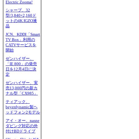
Electric Zooma!
シャープ、32
型/3,840×2,160ド
ットの4K IGZO液
晶
JCN、KDDI「Smart
TV Box」利用の
CATVサービスを
開始
ゼンハイザー、
「IE 800」の発売
日を12月4日に決
定
ゼンハイザー、実
売13,000円の新カ
ナル型「CX985」
ティアック、
beyerdynamic製ヘ
ッドフォン2モデル
アイ・オー、nasne
ダビング対応の外
付けBDドライブ