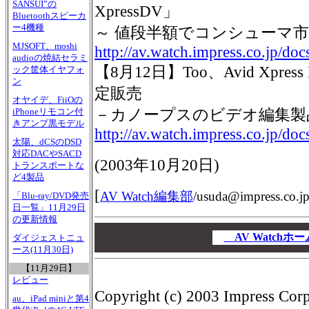
SANSUI”の
XpressDV」
Bluetoothスピーカ
ー4機種
～ 値段半額でコンシューマ市
MJSOFT、moshi
http://av.watch.impress.co.jp/
audioの焼結セラミ
【8月12日】Too、Avid Xpr
ック筐体イヤフォ
ン
定販売
オヤイデ、FiiOの
－カノープスのビデオ編集製
iPhoneリモコン付
きアンプ黒モデル
http://av.watch.impress.co.jp/do
太陽、dCSのDSD
対応DACやSACD
(
2003年10月20日
)
トランスポートな
ど4製品
[
AV Watch編集部
/
usuda@impress.co.j
「Blu-ray/DVD発売
日一覧」11月29日
の更新情報
00
00
AV Watch
ダイジェストニュ
ース(11月30日)
00
【11月29日】
レビュー
Copyright (c) 2003 Impress Corpo
au、iPad miniと第4