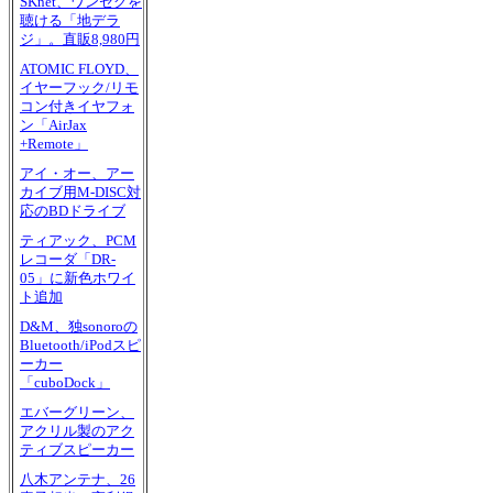
SKnet、ワンセグを
聴ける「地デラ
ジ」。直販8,980円
ATOMIC FLOYD、
イヤーフック/リモ
コン付きイヤフォ
ン「AirJax
+Remote」
アイ・オー、アー
カイブ用M-DISC対
応のBDドライブ
ティアック、PCM
レコーダ「DR-
05」に新色ホワイ
ト追加
D&M、独sonoroの
Bluetooth/iPodスピ
ーカー
「cuboDock」
エバーグリーン、
アクリル製のアク
ティブスピーカー
八木アンテナ、26