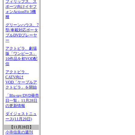
フィリップス、ス
ポーツ向けイヤフ
ォンActionFit 3機
種
グリーンハウス、7
型/車載対応ポータ
ブルDVDプレーヤ
ー
アクトビラ、劇場
版「ワンピース」
10作品を初VOD配
信
アクトビラ、
CATV向け
VOD「ケーブルア
クトビラ」を開始
「Blu-ray/DVD発売
日一覧」11月28日
の更新情報
ダイジェストニュ
ース(11月29日)
【11月28日】
小寺信良の週刊