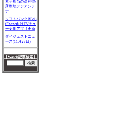
素子相当の高利得/
薄型地デジアンテ
ナ
ソフトバンクBBの
iPhone向けTVチュ
ーナ用アプリ更新
ダイジェストニュ
ース(11月28日)
【Watch記事検索】