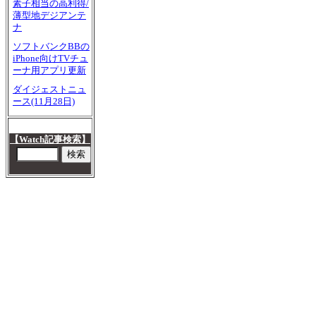
素子相当の高利得/
薄型地デジアンテ
ナ
ソフトバンクBBの
iPhone向けTVチュ
ーナ用アプリ更新
ダイジェストニュ
ース(11月28日)
【Watch記事検索】