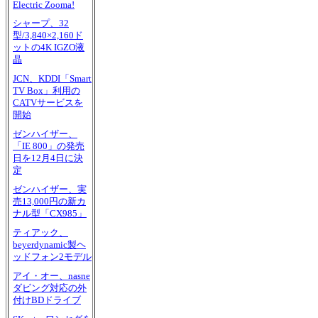
Electric Zooma!
シャープ、32
型/3,840×2,160ド
ットの4K IGZO液
晶
JCN、KDDI「Smart
TV Box」利用の
CATVサービスを
開始
ゼンハイザー、
「IE 800」の発売
日を12月4日に決
定
ゼンハイザー、実
売13,000円の新カ
ナル型「CX985」
ティアック、
beyerdynamic製ヘ
ッドフォン2モデル
アイ・オー、nasne
ダビング対応の外
付けBDドライブ