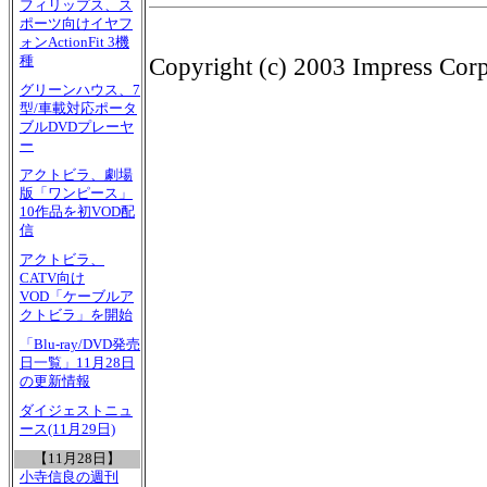
フィリップス、ス
ポーツ向けイヤフ
ォンActionFit 3機
種
Copyright (c) 2003 Impress Corpo
グリーンハウス、7
型/車載対応ポータ
ブルDVDプレーヤ
ー
アクトビラ、劇場
版「ワンピース」
10作品を初VOD配
信
アクトビラ、
CATV向け
VOD「ケーブルア
クトビラ」を開始
「Blu-ray/DVD発売
日一覧」11月28日
の更新情報
ダイジェストニュ
ース(11月29日)
【11月28日】
小寺信良の週刊