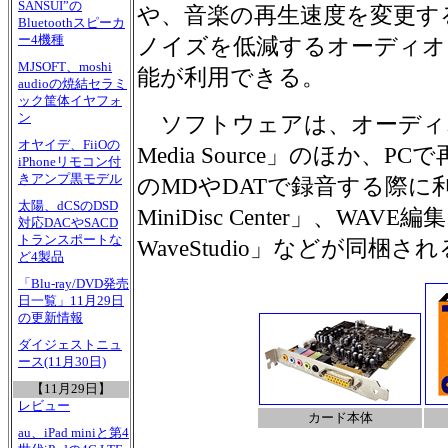
SANSUI”の
や、音楽の再生速度を変更す
Bluetoothスピーカ
ー4機種
ノイズを低減するオーディオ
MJSOFT、moshi
能が利用できる。
audioの焼結セラミ
ック筐体イヤフォ
ン
ソフトウェアは、オーディオ統合
オヤイデ、FiiOの
Media Source」のほか、
iPhoneリモコン付
きアンプ黒モデル
のMDやDATで録音する際に利用す
太陽、dCSのDSD
MiniDisc Center」、WAVE編
対応DACやSACD
トランスポートな
WaveStudio」などが同梱さ
ど4製品
「Blu-ray/DVD発売
日一覧」11月29日
の更新情報
ダイジェストニュ
ース(11月30日)
【11月29日】
レビュー
カード本体
au、iPad miniと第4