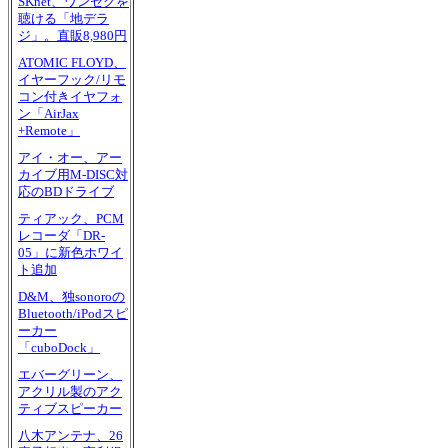
SKnet、ワンセグを
聴ける「地デラ
ジ」。直販8,980円
ATOMIC FLOYD、
イヤーフック/リモ
コン付きイヤフォ
ン「AirJax
+Remote」
アイ・オー、アー
カイブ用M-DISC対
応のBDドライブ
ティアック、PCM
レコーダ「DR-
05」に新色ホワイ
ト追加
D&M、独sonoroの
Bluetooth/iPodスピ
ーカー
「cuboDock」
エバーグリーン、
アクリル製のアク
ティブスピーカー
八木アンテナ、26