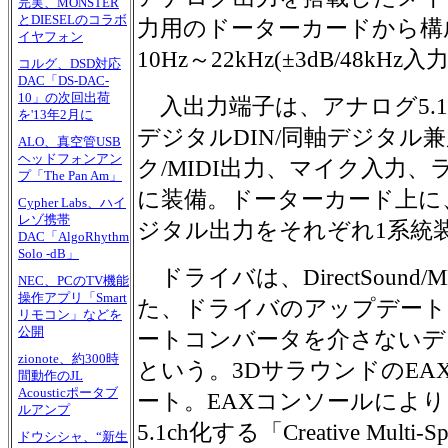
完実、MONSTER
とDIESELのコラボ
力用のドーターカードから構
イヤフォン
10Hz～22kHz(±3dB/48kHz
コルグ、DSD対応
DAC「DS-DAC-
10」の次回出荷
入出力端子は、アナログ5.1ch
を'13年2月に
デジタルDIN/同軸デジタル
ALO、真空管USB
ヘッドフォンアン
ク/MIDI出力、マイク入力
プ「The Pan Am」
に装備。ドーターカード上に
Cypher Labs、ハイ
レゾ携帯
ジタル出力をそれぞれ1系統
DAC「AlgoRhythm
Solo -dB」
ドライバは、DirectSound
NEC、PCのTV機能
操作アプリ「Smart
た、ドライバのアップデート
リモコン」などを
公開
ートコンバータを介さないデ
zionote、約300時
という。3DサラウンドのEAX 
間動作のJL
Acousticポータブ
ート。EAXコンソールによ
ルアンプ
5.1ch化する「Creative Multi-Sp
ドウシシャ、“新生