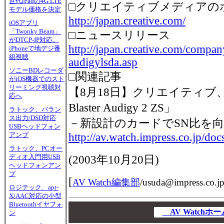
世代iPadの4G LTE
□クリエイティブメディアの
モデル価格を決定
http://japan.creative.com/
iOSアプリ
「Twonky Beam」
□ニュースリリース
がDTCP-IP対応。
http://japan.creative.com/compa
iPhoneで地デジ番
組視聴
audigylsda.asp
ソニーBDレコーダ
□関連記事
がiOS機器でのスト
リーミング視聴対
【8月18日】クリエイティブ、7.
応へ
Blaster Audigy 2 ZS」
ラトック、バラン
ス出力/DSD対応
－新設計のカードでSN比を向上
USBヘッドフォン
http://av.watch.impress.co.jp/do
アンプ
ラトック、PCオー
ディオ入門用USB
(
2003年10月20日
)
ヘッドフォンアン
プ
[
AV Watch編集部
/
usuda@impress.co.j
ロジテック、apt-
X/AAC対応の小型
Bluetoothイヤフォ
00
00
AV Watch
ン
00