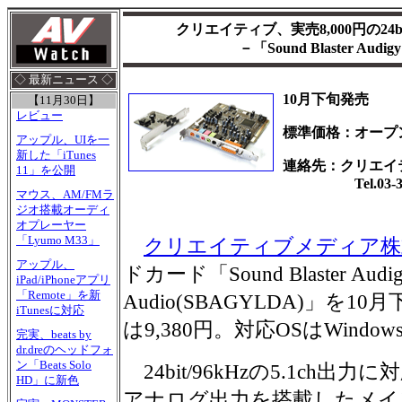
クリエイティブ、実売8,000円の24b
－「Sound Blaster Audigy 
◇ 最新ニュース ◇
10月下旬発売
【11月30日】
レビュー
標準価格：オープ
アップル、UIを一
新した「iTunes
連絡先：クリエイ
11」を公開
Tel.03-325
マウス、AM/FMラ
ジオ搭載オーディ
オプレーヤー
「Lyumo M33」
クリエイティブメディア株
アップル、
ドカード「Sound Blaster Audigy 
iPad/iPhoneアプリ
「Remote」を新
Audio(SBAGYLDA)」を
iTunesに対応
は9,380円。対応OSはWindows 9
完実、beats by
dr.dreのヘッドフォ
ン「Beats Solo
24bit/96kHzの5.1ch
HD」に新色
アナログ出力を搭載したメイ