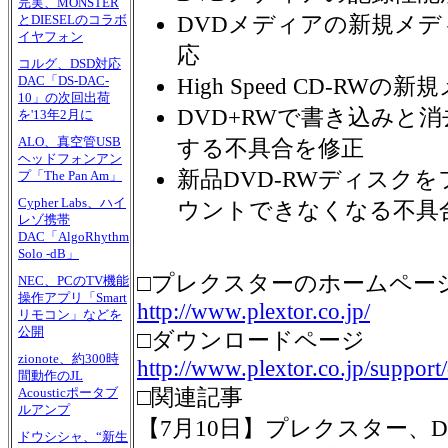
完実、MONSTER
DVDメディアの新規メデ
とDIESELのコラボ
イヤフォン
応
コルグ、DSD対応
DAC「DS-DAC-
High Speed CD-RW
10」の次回出荷
DVD+RWで書き込みと
を'13年2月に
ALO、真空管USB
する不具合を修正
ヘッドフォンアン
新品DVD-RWディスク
プ「The Pan Am」
Cypher Labs、ハイ
ウントできなくなる不具
レゾ携帯
DAC「AlgoRhythm
Solo -dB」
□プレクスターのホームペー
NEC、PCのTV機能
操作アプリ「Smart
http://www.plextor.co.jp/
リモコン」などを
公開
□ダウンロードページ
zionote、約300時
http://www.plextor.co.jp/suppor
間動作のJL
□関連記事
Acousticポータブ
ルアンプ
【7月10日】プレクスター、D
ドウシシャ、“新生