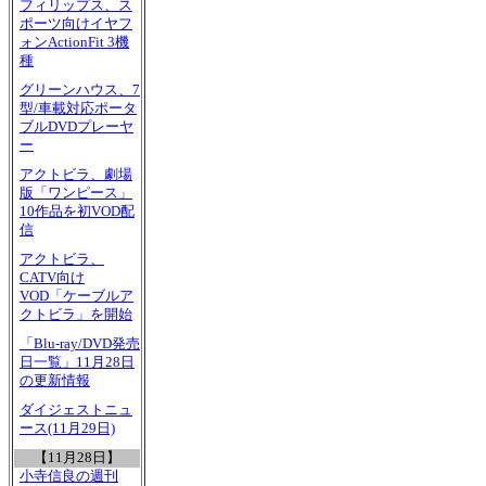
フィリップス、ス
ポーツ向けイヤフ
ォンActionFit 3機
種
グリーンハウス、7
型/車載対応ポータ
ブルDVDプレーヤ
ー
アクトビラ、劇場
版「ワンピース」
10作品を初VOD配
信
アクトビラ、
CATV向け
VOD「ケーブルア
クトビラ」を開始
「Blu-ray/DVD発売
日一覧」11月28日
の更新情報
ダイジェストニュ
ース(11月29日)
【11月28日】
小寺信良の週刊