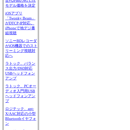
世代iPadの4G LTE
モデル価格を決定
iOSアプリ
「Twonky Beam」
がDTCP-IP対応。
iPhoneで地デジ番
組視聴
ソニーBDレコーダ
がiOS機器でのスト
リーミング視聴対
応へ
ラトック、バラン
ス出力/DSD対応
USBヘッドフォン
アンプ
ラトック、PCオー
ディオ入門用USB
ヘッドフォンアン
プ
ロジテック、apt-
X/AAC対応の小型
Bluetoothイヤフォ
ン