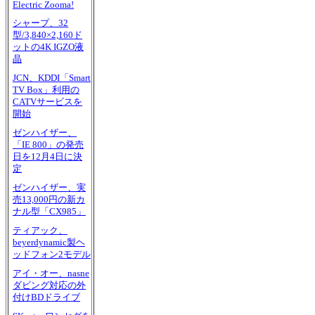
Electric Zooma!
シャープ、32
型/3,840×2,160ド
ットの4K IGZO液
晶
JCN、KDDI「Smart
TV Box」利用の
CATVサービスを
開始
ゼンハイザー、
「IE 800」の発売
日を12月4日に決
定
ゼンハイザー、実
売13,000円の新カ
ナル型「CX985」
ティアック、
beyerdynamic製ヘ
ッドフォン2モデル
アイ・オー、nasne
ダビング対応の外
付けBDドライブ