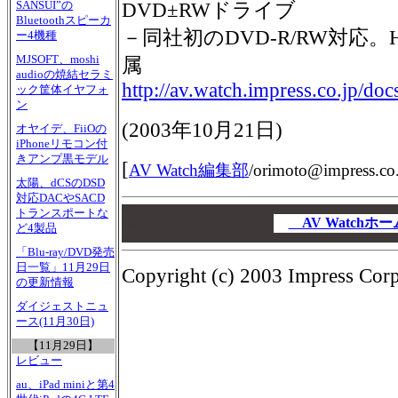
SANSUI”の
DVD±RWドライブ
Bluetoothスピーカ
－同社初のDVD-R/RW対応。
ー4機種
MJSOFT、moshi
属
audioの焼結セラミ
http://av.watch.impress.co.jp/do
ック筐体イヤフォ
ン
(2003年10月21日)
オヤイデ、FiiOの
iPhoneリモコン付
きアンプ黒モデル
[
AV Watch編集部
/
orimoto@impress.co.
太陽、dCSのDSD
対応DACやSACD
00
トランスポートな
00
AV Watch
ど4製品
00
「Blu-ray/DVD発売
日一覧」11月29日
Copyright (c) 2003 Impress Corpo
の更新情報
ダイジェストニュ
ース(11月30日)
【11月29日】
レビュー
au、iPad miniと第4