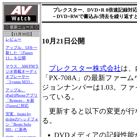
プレクスター、DVD+R 8倍速記録
－DVD+RWで書込み/消去を繰り返
◇ 最新ニュース ◇
【11月30日】
レビュー
10月21日公開
アップル、UIを一
新した「iTunes
11」を公開
マウス、AM/FMラ
プレクスター株式会社
は、
ジオ搭載オーディ
「PX-708A」の最新ファ
オプレーヤー
「Lyumo M33」
ジョンナンバーは1.03。ファ
アップル、
っている。
iPad/iPhoneアプリ
「Remote」を新
iTunesに対応
更新すると以下の変更が行
完実、beats by
る。
dr.dreのヘッドフォ
ン「Beats Solo
HD」に新色
DVDメディアの記録性能