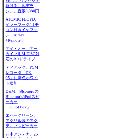
SKnet、ワンセグを
聴ける「地デラ
ジ」。直販8,980円
ATOMIC FLOYD、
イヤーフック/リモ
コン付きイヤフォ
ン「AirJax
+Remote」
アイ・オー、アー
カイブ用M-DISC対
応のBDドライブ
ティアック、PCM
レコーダ「DR-
05」に新色ホワイ
ト追加
D&M、独sonoroの
Bluetooth/iPodスピ
ーカー
「cuboDock」
エバーグリーン、
アクリル製のアク
ティブスピーカー
八木アンテナ、26