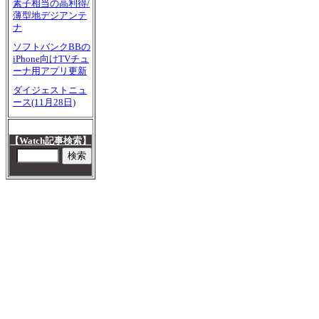
素子相当の高利得/
薄型地デジアンテ
ナ
ソフトバンクBBの
iPhone向けTVチュ
ーナ用アプリ更新
ダイジェストニュ
ース(11月28日)
【Watch記事検索】