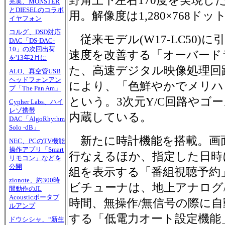
野角上下左右170度を実現し
完実、MONSTER
とDIESELのコラボ
用。解像度は1,280×768ドッ
イヤフォン
コルグ、DSD対応
従来モデル(W17-LC50)
DAC「DS-DAC-
10」の次回出荷
速度を改善する「オーバード
を'13年2月に
た、高速デジタル映像処理回路
ALO、真空管USB
ヘッドフォンアン
により、「色鮮やかでメリハ
プ「The Pan Am」
という。3次元Y/C回路やゴ
Cypher Labs、ハイ
レゾ携帯
内蔵している。
DAC「AlgoRhythm
Solo -dB」
新たに時計機能を搭載。画
NEC、PCのTV機能
操作アプリ「Smart
行なえるほか、指定した日時
リモコン」などを
公開
組を表示する「番組視聴予約
zionote、約300時
ビチューナは、地上アナログ/
間動作のJL
Acousticポータブ
時間、無操作/無信号の際に
ルアンプ
する「低電力オート設定機能
ドウシシャ、“新生