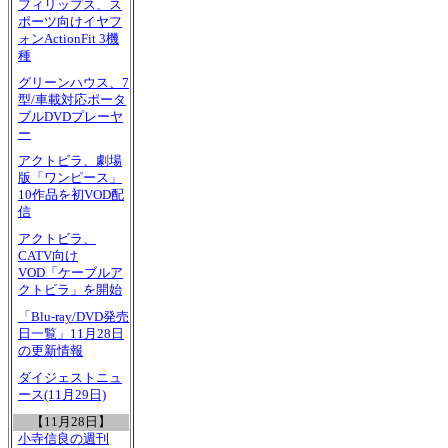
フィリップス、ス
ポーツ向けイヤフ
ォンActionFit 3機
種
グリーンハウス、7
型/車載対応ポータ
ブルDVDプレーヤ
ー
アクトビラ、劇場
版「ワンピース」
10作品を初VOD配
信
アクトビラ、
CATV向け
VOD「ケーブルア
クトビラ」を開始
「Blu-ray/DVD発売
日一覧」11月28日
の更新情報
ダイジェストニュ
ース(11月29日)
【11月28日】
小寺信良の週刊