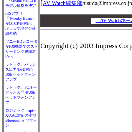
世代iPadの4G LTE
[
AV Watch編集部
/
usuda@impress.co.j
モデル価格を決定
iOSアプリ
00
「Twonky Beam」
00
AV Watch
がDTCP-IP対応。
00
iPhoneで地デジ番
組視聴
ソニーBDレコーダ
Copyright (c) 2003 Impress Corpo
がiOS機器でのスト
リーミング視聴対
応へ
ラトック、バラン
ス出力/DSD対応
USBヘッドフォン
アンプ
ラトック、PCオー
ディオ入門用USB
ヘッドフォンアン
プ
ロジテック、apt-
X/AAC対応の小型
Bluetoothイヤフォ
ン