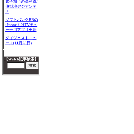
素子相当の高利得/
薄型地デジアンテ
ナ
ソフトバンクBBの
iPhone向けTVチュ
ーナ用アプリ更新
ダイジェストニュ
ース(11月28日)
【Watch記事検索】