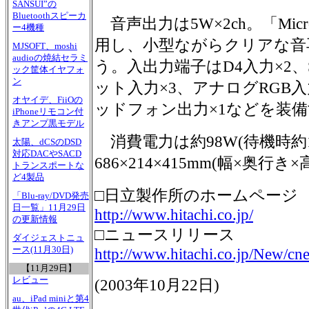
SANSUI”の
Bluetoothスピーカ
音声出力は5W×2ch。「Mic
ー4機種
用し、小型ながらクリアな音
MJSOFT、moshi
audioの焼結セラミ
う。入出力端子はD4入力×2、
ック筐体イヤフォ
ン
ット入力×3、アナログRGB入力(
オヤイデ、FiiOの
ッドフォン出力×1などを装
iPhoneリモコン付
きアンプ黒モデル
消費電力は約98W(待機時約1
太陽、dCSのDSD
対応DACやSACD
686×214×415mm(幅×奥行き
トランスポートな
ど4製品
□日立製作所のホームページ
「Blu-ray/DVD発売
日一覧」11月29日
http://www.hitachi.co.jp/
の更新情報
□ニュースリリース
ダイジェストニュ
ース(11月30日)
http://www.hitachi.co.jp/New/c
【11月29日】
レビュー
(
2003年10月22日
)
au、iPad miniと第4