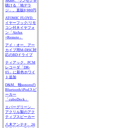
SKnet、ワンセグを
聴ける「地デラ
ジ」。直販8,980円
ATOMIC FLOYD、
イヤーフック/リモ
コン付きイヤフォ
ン「AirJax
+Remote」
アイ・オー、アー
カイブ用M-DISC対
応のBDドライブ
ティアック、PCM
レコーダ「DR-
05」に新色ホワイ
ト追加
D&M、独sonoroの
Bluetooth/iPodスピ
ーカー
「cuboDock」
エバーグリーン、
アクリル製のアク
ティブスピーカー
八木アンテナ、26