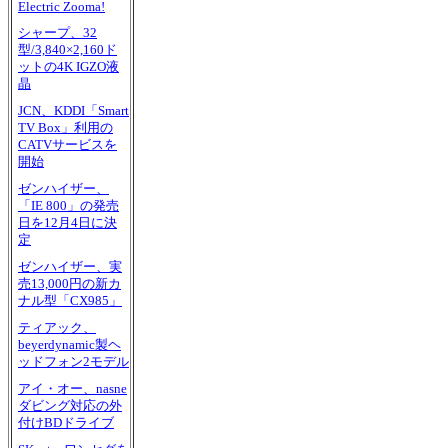
Electric Zooma!
シャープ、32
型/3,840×2,160ド
ットの4K IGZO液
晶
JCN、KDDI「Smart
TV Box」利用の
CATVサービスを
開始
ゼンハイザー、
「IE 800」の発売
日を12月4日に決
定
ゼンハイザー、実
売13,000円の新カ
ナル型「CX985」
ティアック、
beyerdynamic製ヘ
ッドフォン2モデル
アイ・オー、nasne
ダビング対応の外
付けBDドライブ