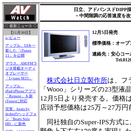
日立、アドバンスドDIPP
－中間階調の応答速度を改
◇ 最新ニュース ◇
12月5日発売
【11月30日】
レビュー
標準価格：オープ
アップル、UIを一
新した「iTunes
連絡先：安心コー
11」を公開
Tel.0120-1
マウス、AM/FMラ
ジオ搭載オーディ
オプレーヤー
「Lyumo M33」
株式会社日立製作所
は、フ
アップル、
「Wooo」シリーズの23型液晶
iPad/iPhoneアプリ
「Remote」を新
12月5日より発売する。価格
iTunesに対応
店頭予想価格は25万～27万
完実、beats by
dr.dreのヘッドフォ
ン「Beats Solo
同社独自のSuper-IPS方式に
HD」に新色