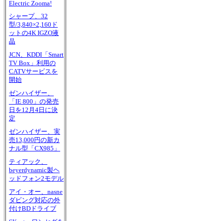
Electric Zooma!
シャープ、32
型/3,840×2,160ド
ットの4K IGZO液
晶
JCN、KDDI「Smart
TV Box」利用の
CATVサービスを
開始
ゼンハイザー、
「IE 800」の発売
日を12月4日に決
定
ゼンハイザー、実
売13,000円の新カ
ナル型「CX985」
ティアック、
beyerdynamic製ヘ
ッドフォン2モデル
アイ・オー、nasne
ダビング対応の外
付けBDドライブ