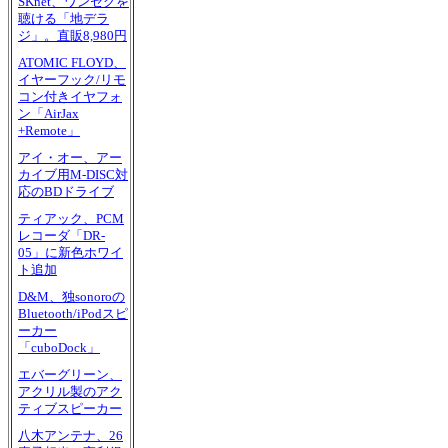
SKnet、ワンセグを
聴ける「地デラ
ジ」。直販8,980円
ATOMIC FLOYD、
イヤーフック/リモ
コン付きイヤフォ
ン「AirJax
+Remote」
アイ・オー、アー
カイブ用M-DISC対
応のBDドライブ
ティアック、PCM
レコーダ「DR-
05」に新色ホワイ
ト追加
D&M、独sonoroの
Bluetooth/iPodスピ
ーカー
「cuboDock」
エバーグリーン、
アクリル製のアク
ティブスピーカー
八木アンテナ、26