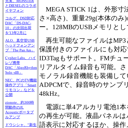
完実、MONSTER
とDIESELのコラボ
MEGA STICK 1は、外形寸法31
イヤフォン
さ×高さ)、重量29g(本体のみ
コルグ、DSD対応
DAC「DS-DAC-
ー。128MBのUSBメモリと
10」の次回出荷
を'13年2月に
再生可能なファイルはMP3
ALO、真空管USB
ヘッドフォンアン
保護付きのファイルにも対応
プ「The Pan Am」
ID3Tagもサポート。FMチ
Cypher Labs、ハイ
レゾ携帯
リアルタイム録音も可能。さ
DAC「AlgoRhythm
Solo -dB」
モノラル録音機能も装備して
NEC、PCのTV機能
ADPCMで、録音時のサンプ
操作アプリ「Smart
リモコン」などを
48kHz。
公開
zionote、約300時
電源に単4アルカリ電池1本
間動作のJL
Acousticポータブ
の再生が可能。液晶パネルは
ルアンプ
語表示に対応するほか、操作
ドウシシャ、“新生