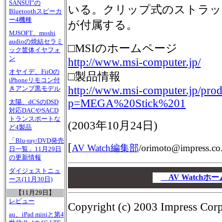
SANSUI”の
いる。クリップ式のストラッ
Bluetoothスピーカ
ー4機種
が付属する。
MJSOFT、moshi
audioの焼結セラミ
□MSIのホームページ
ック筐体イヤフォ
ン
http://www.msi-computer.jp/
オヤイデ、FiiOの
□製品情報
iPhoneリモコン付
http://www.msi-computer.jp/produ
きアンプ黒モデル
p=MEGA%20Stick%201
太陽、dCSのDSD
対応DACやSACD
トランスポートな
(2003年10月24日)
ど4製品
「Blu-ray/DVD発売
[
AV Watch編集部
/
orimoto@impress.co.
日一覧」11月29日
の更新情報
00
ダイジェストニュ
00
AV Watch
ース(11月30日)
00
【11月29日】
レビュー
Copyright (c) 2003 Impress Corpo
au、iPad miniと第4