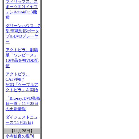
フィリップス、ス
ポーツ向けイヤフ
ォンActionFit 3機
種
グリーンハウス、7
型/車載対応ポータ
ブルDVDプレーヤ
ー
アクトビラ、劇場
版「ワンピース」
10作品を初VOD配
信
アクトビラ、
CATV向け
VOD「ケーブルア
クトビラ」を開始
「Blu-ray/DVD発売
日一覧」11月28日
の更新情報
ダイジェストニュ
ース(11月29日)
【11月28日】
小寺信良の週刊