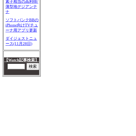
素子相当の高利得/
薄型地デジアンテ
ナ
ソフトバンクBBの
iPhone向けTVチュ
ーナ用アプリ更新
ダイジェストニュ
ース(11月28日)
【Watch記事検索】