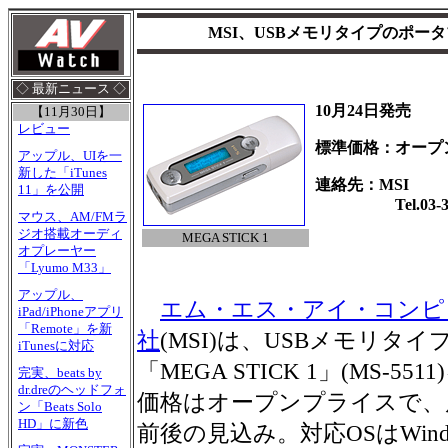
MSI、USBメモリタイプのポータ
◇ 最新ニュース ◇
10月24日発売
【11月30日】
レビュー
標準価格：オープ
アップル、UIを一
新した「iTunes
連絡先：MSI
11」を公開
Tel.03-386
マウス、AM/FMラ
ジオ搭載オーディ
MEGA STICK 1
オプレーヤー
「Lyumo M33」
アップル、
エム・エス・アイ・コンピ
iPad/iPhoneアプリ
「Remote」を新
社
(MSI)は、USBメモリタイ
iTunesに対応
「MEGA STICK 1」(MS-5
完実、beats by
dr.dreのヘッドフォ
価格はオープンプライスで、店頭
ン「Beats Solo
HD」に新色
前後の見込み。対応OSはWindows