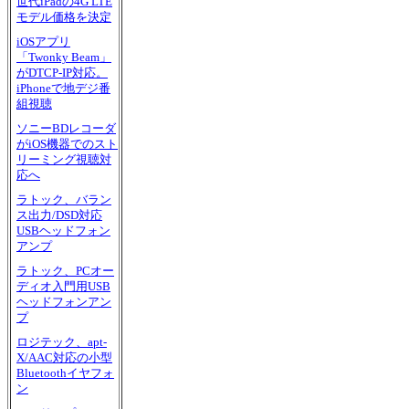
世代iPadの4G LTE
モデル価格を決定
iOSアプリ
「Twonky Beam」
がDTCP-IP対応。
iPhoneで地デジ番
組視聴
ソニーBDレコーダ
がiOS機器でのスト
リーミング視聴対
応へ
ラトック、バラン
ス出力/DSD対応
USBヘッドフォン
アンプ
ラトック、PCオー
ディオ入門用USB
ヘッドフォンアン
プ
ロジテック、apt-
X/AAC対応の小型
Bluetoothイヤフォ
ン