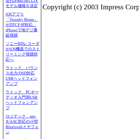
世代iPadの4G LTE
Copyright (c) 2003 Impress Corpo
モデル価格を決定
iOSアプリ
「Twonky Beam」
がDTCP-IP対応。
iPhoneで地デジ番
組視聴
ソニーBDレコーダ
がiOS機器でのスト
リーミング視聴対
応へ
ラトック、バラン
ス出力/DSD対応
USBヘッドフォン
アンプ
ラトック、PCオー
ディオ入門用USB
ヘッドフォンアン
プ
ロジテック、apt-
X/AAC対応の小型
Bluetoothイヤフォ
ン