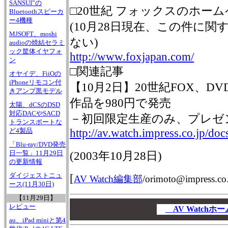
SANSUI”の
□20世紀 フォックスのホー
Bluetoothスピーカ
ー4機種
(10月28日現在、この件に
MJSOFT、moshi
ない)
audioの焼結セラミ
ック筐体イヤフォ
http://www.foxjapan.com/
ン
□関連記事
オヤイデ、FiiOの
iPhoneリモコン付
【10月2日】20世紀FOX、
きアンプ黒モデル
作品を980円で発売
太陽、dCSのDSD
対応DACやSACD
－初回限定生産のみ、プレゼ
トランスポートな
http://av.watch.impress.co.jp/d
ど4製品
「Blu-ray/DVD発売
日一覧」11月29日
(2003年10月28日)
の更新情報
ダイジェストニュ
[
AV Watch編集部
/
orimoto@impress.co.
ース(11月30日)
【11月29日】
00
レビュー
00
AV Watch
00
au、iPad miniと第4