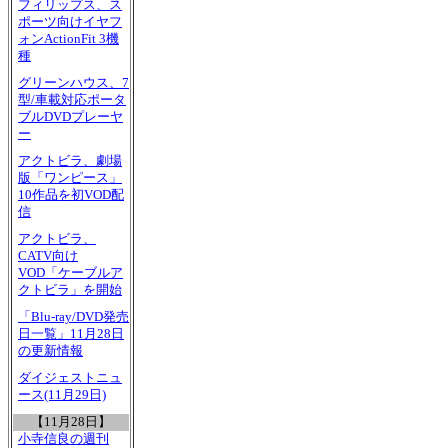
フィリップス、ス
ポーツ向けイヤフ
ォンActionFit 3機
種
グリーンハウス、7
型/車載対応ポータ
ブルDVDプレーヤ
ー
アクトビラ、劇場
版「ワンピース」
10作品を初VOD配
信
アクトビラ、
CATV向け
VOD「ケーブルア
クトビラ」を開始
「Blu-ray/DVD発売
日一覧」11月28日
の更新情報
ダイジェストニュ
ース(11月29日)
【11月28日】
小寺信良の週刊