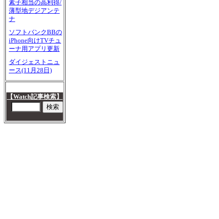
素子相当の高利得/
薄型地デジアンテ
ナ
ソフトバンクBBの
iPhone向けTVチュ
ーナ用アプリ更新
ダイジェストニュ
ース(11月28日)
【Watch記事検索】