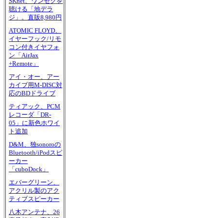
SKnet、ワンセグを
聴ける「地デラ
ジ」。直販8,980円
ATOMIC FLOYD、
イヤーフック/リモ
コン付きイヤフォ
ン「AirJax
+Remote」
アイ・オー、アー
カイブ用M-DISC対
応のBDドライブ
ティアック、PCM
レコーダ「DR-
05」に新色ホワイ
ト追加
D&M、独sonoroの
Bluetooth/iPodスピ
ーカー
「cuboDock」
エバーグリーン、
アクリル製のアク
ティブスピーカー
八木アンテナ、26