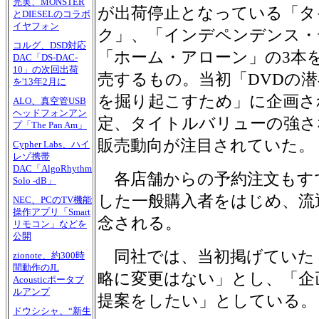
完実、MONSTER
が出荷停止となっている「タ
とDIESELのコラボ
イヤフォン
ク」、「インデペンデンス・
コルグ、DSD対応
「ホーム・アローン」の3本を
DAC「DS-DAC-
10」の次回出荷
売するもの。当初「DVDの
を'13年2月に
を掘り起こすため」に企画さ
ALO、真空管USB
ヘッドフォンアン
定、タイトルバリューの強さ
プ「The Pan Am」
販売動向が注目されていた。
Cypher Labs、ハイ
レゾ携帯
DAC「AlgoRhythm
各店舗からの予約注文もす
Solo -dB」
した一般購入者をはじめ、流
NEC、PCのTV機能
操作アプリ「Smart
念される。
リモコン」などを
公開
同社では、当初掲げていた「
zionote、約300時
間動作のJL
略に変更はない」とし、「企
Acousticポータブ
ルアンプ
提案をしたい」としている。
ドウシシャ、“新生