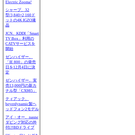
Electric Zooma!
シャープ、32
型/3,840×2,160ド
ットの4K IGZO液
晶
JCN、KDDI「Smart
TV Box」利用の
CATVサービスを
開始
ゼンハイザー、
「IE 800」の発売
日を12月4日に決
定
ゼンハイザー、実
売13,000円の新カ
ナル型「CX985」
ティアック、
beyerdynamic製ヘ
ッドフォン2モデル
アイ・オー、nasne
ダビング対応の外
付けBDドライブ