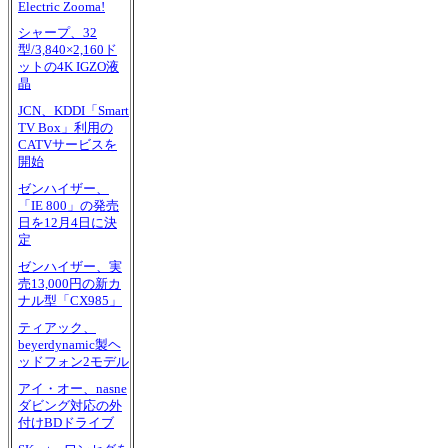
Electric Zooma!
シャープ、32
型/3,840×2,160ド
ットの4K IGZO液
晶
JCN、KDDI「Smart
TV Box」利用の
CATVサービスを
開始
ゼンハイザー、
「IE 800」の発売
日を12月4日に決
定
ゼンハイザー、実
売13,000円の新カ
ナル型「CX985」
ティアック、
beyerdynamic製ヘ
ッドフォン2モデル
アイ・オー、nasne
ダビング対応の外
付けBDドライブ