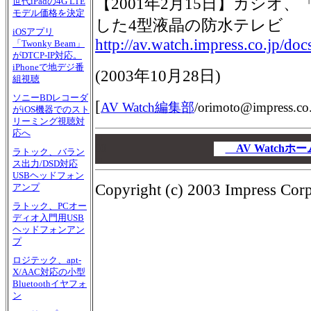
【2001年2月15日】カシオ
世代iPadの4G LTE
モデル価格を決定
した4型液晶の防水テレビ
iOSアプリ
http://av.watch.impress.co.jp/do
「Twonky Beam」
がDTCP-IP対応。
iPhoneで地デジ番
(2003年10月28日)
組視聴
ソニーBDレコーダ
[
AV Watch編集部
/
orimoto@impress.co.
がiOS機器でのスト
リーミング視聴対
応へ
00
00
AV Watch
ラトック、バラン
00
ス出力/DSD対応
USBヘッドフォン
Copyright (c) 2003 Impress Corpo
アンプ
ラトック、PCオー
ディオ入門用USB
ヘッドフォンアン
プ
ロジテック、apt-
X/AAC対応の小型
Bluetoothイヤフォ
ン