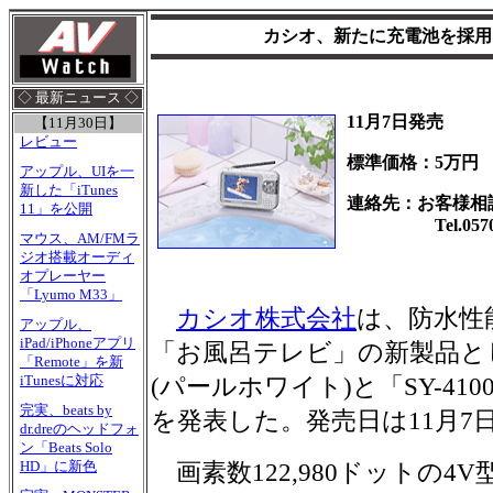
カシオ、新たに充電池を採用
◇ 最新ニュース ◇
11月7日発売
【11月30日】
レビュー
標準価格：5万円
アップル、UIを一
新した「iTunes
連絡先：お客様相
11」を公開
Tel.0570-0
マウス、AM/FMラ
ジオ搭載オーディ
オプレーヤー
「Lyumo M33」
カシオ株式会社
は、防水性
アップル、
iPad/iPhoneアプリ
「お風呂テレビ」の新製品として
「Remote」を新
iTunesに対応
(パールホワイト)と「SY-41
完実、beats by
を発表した。発売日は11月7
dr.dreのヘッドフォ
ン「Beats Solo
HD」に新色
画素数122,980ドットの4