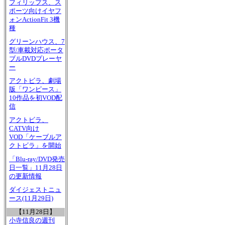
フィリップス、ス
ポーツ向けイヤフ
ォンActionFit 3機
種
グリーンハウス、7
型/車載対応ポータ
ブルDVDプレーヤ
ー
アクトビラ、劇場
版「ワンピース」
10作品を初VOD配
信
アクトビラ、
CATV向け
VOD「ケーブルア
クトビラ」を開始
「Blu-ray/DVD発売
日一覧」11月28日
の更新情報
ダイジェストニュ
ース(11月29日)
【11月28日】
小寺信良の週刊