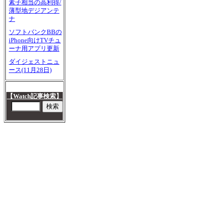
素子相当の高利得/
薄型地デジアンテ
ナ
ソフトバンクBBの
iPhone向けTVチュ
ーナ用アプリ更新
ダイジェストニュ
ース(11月28日)
【Watch記事検索】