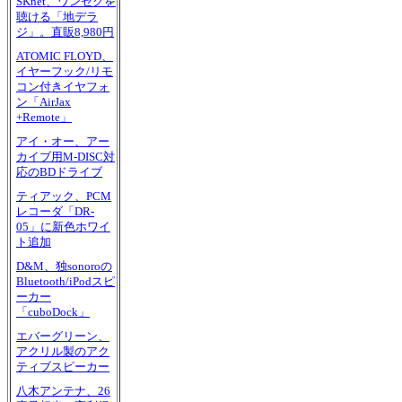
SKnet、ワンセグを
聴ける「地デラ
ジ」。直販8,980円
ATOMIC FLOYD、
イヤーフック/リモ
コン付きイヤフォ
ン「AirJax
+Remote」
アイ・オー、アー
カイブ用M-DISC対
応のBDドライブ
ティアック、PCM
レコーダ「DR-
05」に新色ホワイ
ト追加
D&M、独sonoroの
Bluetooth/iPodスピ
ーカー
「cuboDock」
エバーグリーン、
アクリル製のアク
ティブスピーカー
八木アンテナ、26