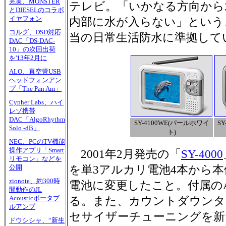
完実、MONSTER
テレビ。「いかなる方向から
とDIESELのコラボ
イヤフォン
内部に水が入らない」という、
コルグ、DSD対応
当の日常生活防水に準拠して
DAC「DS-DAC-
10」の次回出荷
を'13年2月に
ALO、真空管USB
ヘッドフォンアン
プ「The Pan Am」
Cypher Labs、ハイ
レゾ携帯
DAC「AlgoRhythm
SY-4100WE(パールホワイ
S
Solo -dB」
ト)
NEC、PCのTV機能
操作アプリ「Smart
2001年2月発売の「
SY-4000
リモコン」などを
を単3アルカリ電池4本から
公開
zionote、約300時
電池に変更したこと。付属の
間動作のJL
Acousticポータブ
る。また、カウントダウンタ
ルアンプ
セサイザーチューニングを新
ドウシシャ、“新生