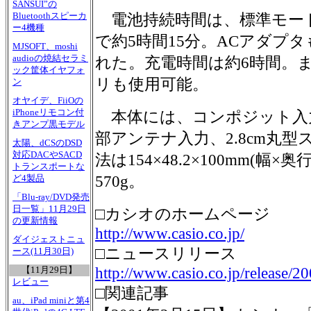
SANSUI”の
Bluetoothスピーカ
電池持続時間は、標準モード
ー4機種
で約5時間15分。ACアダプ
MJSOFT、moshi
audioの焼結セラミ
れた。充電時間は約6時間。
ック筐体イヤフォ
リも使用可能。
ン
オヤイデ、FiiOの
iPhoneリモコン付
本体には、コンポジット入
きアンプ黒モデル
部アンテナ入力、2.8cm丸
太陽、dCSのDSD
対応DACやSACD
法は154×48.2×100mm(幅
トランスポートな
570g。
ど4製品
「Blu-ray/DVD発売
日一覧」11月29日
□カシオのホームページ
の更新情報
http://www.casio.co.jp/
ダイジェストニュ
□ニュースリリース
ース(11月30日)
http://www.casio.co.jp/release/2
【11月29日】
レビュー
□関連記事
au、iPad miniと第4