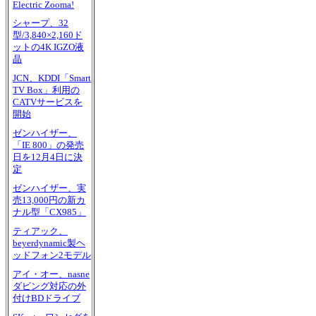
Electric Zooma!
シャープ、32
型/3,840×2,160ド
ットの4K IGZO液
晶
JCN、KDDI「Smart
TV Box」利用の
CATVサービスを
開始
ゼンハイザー、
「IE 800」の発売
日を12月4日に決
定
ゼンハイザー、実
売13,000円の新カ
ナル型「CX985」
ティアック、
beyerdynamic製ヘ
ッドフォン2モデル
アイ・オー、nasne
ダビング対応の外
付けBDドライブ