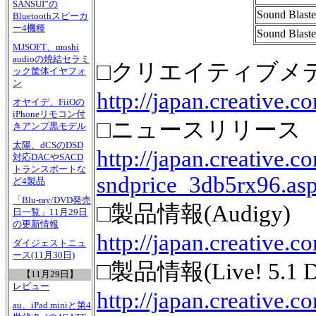
SANSUI”の
Sound Blaste
Bluetoothスピーカ
ー4機種
Sound Blaster
MJSOFT、moshi
audioの焼結セラミ
□クリエイティブメ
ック筐体イヤフォ
ン
http://japan.creative.c
オヤイデ、FiiOの
iPhoneリモコン付
□ニュースリリース
きアンプ黒モデル
太陽、dCSのDSD
http://japan.creative
対応DACやSACD
トランスポートな
sndprice_3db5rx96.a
ど4製品
「Blu-ray/DVD発売
□製品情報(Audigy)
日一覧」11月29日
の更新情報
http://japan.creative.
ダイジェストニュ
ース(11月30日)
□製品情報(Live! 5.1 Dig
【11月29日】
レビュー
http://japan.creative.
au、iPad miniと第4