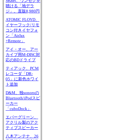
SKnet、ワンセグを
聴ける「地デラ
ジ」。直販8,980円
ATOMIC FLOYD、
イヤーフック/リモ
コン付きイヤフォ
ン「AirJax
+Remote」
アイ・オー、アー
カイブ用M-DISC対
応のBDドライブ
ティアック、PCM
レコーダ「DR-
05」に新色ホワイ
ト追加
D&M、独sonoroの
Bluetooth/iPodスピ
ーカー
「cuboDock」
エバーグリーン、
アクリル製のアク
ティブスピーカー
八木アンテナ、26