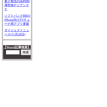
素子相当の高利得/
薄型地デジアンテ
ナ
ソフトバンクBBの
iPhone向けTVチュ
ーナ用アプリ更新
ダイジェストニュ
ース(11月28日)
【Watch記事検索】