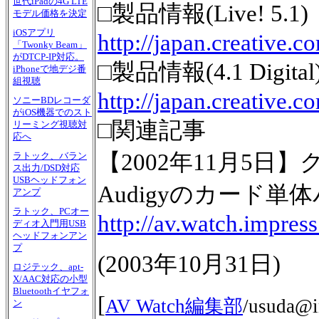
世代iPadの4G LTE
□製品情報(Live! 5.1)
モデル価格を決定
iOSアプリ
http://japan.creative.
「Twonky Beam」
がDTCP-IP対応。
□製品情報(4.1 Digital
iPhoneで地デジ番
組視聴
http://japan.creative.
ソニーBDレコーダ
がiOS機器でのスト
□関連記事
リーミング視聴対
応へ
【2002年11月5日】ク
ラトック、バラン
ス出力/DSD対応
USBヘッドフォン
Audigyのカード単
アンプ
ラトック、PCオー
http://av.watch.impres
ディオ入門用USB
ヘッドフォンアン
プ
(
2003年10月31日
)
ロジテック、apt-
X/AAC対応の小型
Bluetoothイヤフォ
[
AV Watch編集部
/
usuda@i
ン