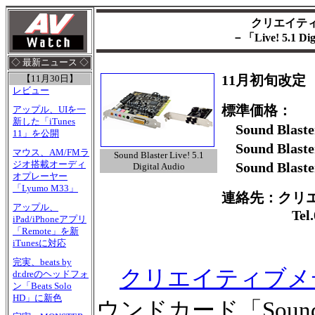
クリエイティブ
－「Live! 5.1 Di
◇ 最新ニュース ◇
11月初旬改定
【11月30日】
レビュー
標準価格：
アップル、UIを一
新した「iTunes
Sound Blaster
11」を公開
Sound Blaster
マウス、AM/FMラ
Sound Blaster Live! 5.1
ジオ搭載オーディ
Sound Blaster
Digital Audio
オプレーヤー
「Lyumo M33」
連絡先：クリ
アップル、
Tel.03-3
iPad/iPhoneアプリ
「Remote」を新
iTunesに対応
完実、beats by
クリエイティブメ
dr.dreのヘッドフォ
ン「Beats Solo
HD」に新色
ウンドカード「Sound