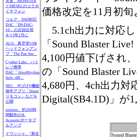
完実、MONSTER
とDIESELのコラボ
価格改定を11月初
イヤフォン
コルグ、DSD対応
DAC「DS-DAC-
5.1ch出力に対応
10」の次回出荷
を'13年2月に
「Sound Blaster Live
ALO、真空管USB
ヘッドフォンアン
プ「The Pan Am」
4,100円値下げされ、
Cypher Labs、ハイ
レゾ携帯
の「Sound Blaster 
DAC「AlgoRhythm
Solo -dB」
4,680円、4ch出力対応の「
NEC、PCのTV機能
操作アプリ「Smart
Digital(SB4.1D
リモコン」などを
公開
zionote、約300時
間動作のJL
Acousticポータブ
ルアンプ
ドウシシャ、“新生
Sound Blaste