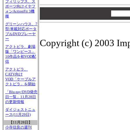
フィリップス、ス
ポーツ向けイヤフ
00
ォンActionFit 3機
00
種
00
グリーンハウス、7
型/車載対応ポータ
ブルDVDプレーヤ
ー
Copyright (c) 2003 Imp
アクトビラ、劇場
版「ワンピース」
10作品を初VOD配
信
アクトビラ、
CATV向け
VOD「ケーブルア
クトビラ」を開始
「Blu-ray/DVD発売
日一覧」11月28日
の更新情報
ダイジェストニュ
ース(11月29日)
【11月28日】
小寺信良の週刊