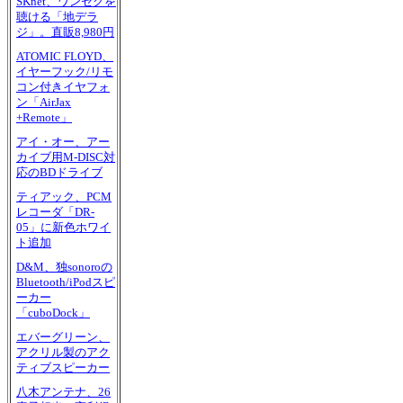
SKnet、ワンセグを
聴ける「地デラ
ジ」。直販8,980円
ATOMIC FLOYD、
イヤーフック/リモ
コン付きイヤフォ
ン「AirJax
+Remote」
アイ・オー、アー
カイブ用M-DISC対
応のBDドライブ
ティアック、PCM
レコーダ「DR-
05」に新色ホワイ
ト追加
D&M、独sonoroの
Bluetooth/iPodスピ
ーカー
「cuboDock」
エバーグリーン、
アクリル製のアク
ティブスピーカー
八木アンテナ、26