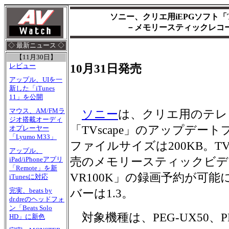
ソニー、クリエ用iEPGソフト「T
－メモリースティックレコ
◇ 最新ニュース ◇
【11月30日】
レビュー
10月31日発売
アップル、UIを一
新した「iTunes
11」を公開
マウス、AM/FMラ
ソニー
は、クリエ用のテレ
ジオ搭載オーディ
「TVscape」のアップデー
オプレーヤー
「Lyumo M33」
ファイルサイズは200KB。TVs
アップル、
売のメモリースティックビデオ
iPad/iPhoneアプリ
「Remote」を新
VR100K」の録画予約が可
iTunesに対応
完実、beats by
バーは1.3。
dr.dreのヘッドフォ
ン「Beats Solo
対象機種は、PEG-UX50、PE
HD」に新色