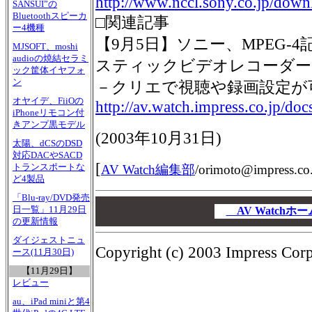
http://www.nccl.sony.co.jp/dow
SANSUI”の
Bluetoothスピーカ
□関連記事
ー4機種
【9月5日】ソニー、MPEG-
MJSOFT、moshi
audioの焼結セラミ
スティックビデオレコーダー
ック筐体イヤフォ
ン
－クリエで視聴や録画設定が
オヤイデ、FiiOの
http://av.watch.impress.co.jp/d
iPhoneリモコン付
きアンプ黒モデル
(2003年10月31日)
太陽、dCSのDSD
対応DACやSACD
[
トランスポートな
AV Watch編集部
/
orimoto@impress.co.
ど4製品
「Blu-ray/DVD発売
00
日一覧」11月29日
00
AV Watch
の更新情報
00
ダイジェストニュ
Copyright (c) 2003 Impress Corpo
ース(11月30日)
【11月29日】
レビュー
au、iPad miniと第4