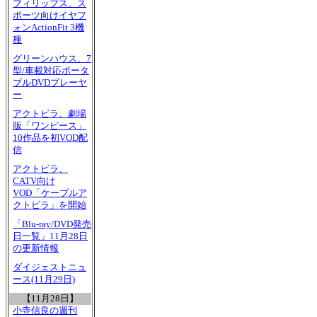
フィリップス、ス
ポーツ向けイヤフ
ォンActionFit 3機
種
グリーンハウス、7
型/車載対応ポータ
ブルDVDプレーヤ
ー
アクトビラ、劇場
版「ワンピース」
10作品を初VOD配
信
アクトビラ、
CATV向け
VOD「ケーブルア
クトビラ」を開始
「Blu-ray/DVD発売
日一覧」11月28日
の更新情報
ダイジェストニュ
ース(11月29日)
【11月28日】
小寺信良の週刊