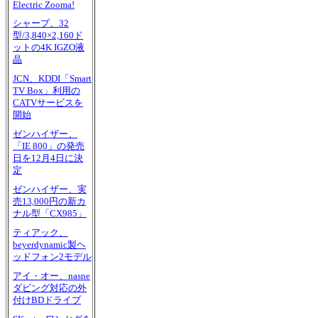
Electric Zooma!
シャープ、32
型/3,840×2,160ド
ットの4K IGZO液
晶
JCN、KDDI「Smart
TV Box」利用の
CATVサービスを
開始
ゼンハイザー、
「IE 800」の発売
日を12月4日に決
定
ゼンハイザー、実
売13,000円の新カ
ナル型「CX985」
ティアック、
beyerdynamic製ヘ
ッドフォン2モデル
アイ・オー、nasne
ダビング対応の外
付けBDドライブ