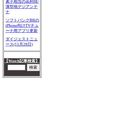
素子相当の高利得/
薄型地デジアンテ
ナ
ソフトバンクBBの
iPhone向けTVチュ
ーナ用アプリ更新
ダイジェストニュ
ース(11月28日)
【Watch記事検索】