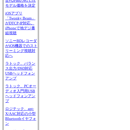
世代iPadの4G LTE
モデル価格を決定
iOSアプリ
「Twonky Beam」
がDTCP-IP対応。
iPhoneで地デジ番
組視聴
ソニーBDレコーダ
がiOS機器でのスト
リーミング視聴対
応へ
ラトック、バラン
ス出力/DSD対応
USBヘッドフォン
アンプ
ラトック、PCオー
ディオ入門用USB
ヘッドフォンアン
プ
ロジテック、apt-
X/AAC対応の小型
Bluetoothイヤフォ
ン