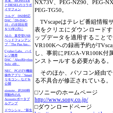
完実、MONSTER
NX73V、PEG-NZ90、PEG-N
とDIESELのコラボ
PEG-TG50。
イヤフォン
コルグ、DSD対応
DAC「DS-DAC-
TVscapeはテレビ番組情
10」の次回出荷
表をクリエにダウンロードす
を'13年2月に
ALO、真空管USB
ップデータを適用することで、
ヘッドフォンアン
VR100Kへの録画予約がTVs
プ「The Pan Am」
Cypher Labs、ハイ
し、事前にPEGA-VR100K付属の「
レゾ携帯
ンストールする必要がある。
DAC「AlgoRhythm
Solo -dB」
NEC、PCのTV機能
そのほか、パソコン経由で
操作アプリ「Smart
る不具合が修正されている。
リモコン」などを
公開
zionote、約300時
□ソニーのホームページ
間動作のJL
http://www.sony.co.jp/
Acousticポータブ
ルアンプ
□ダウンロードページ
ドウシシャ、“新生