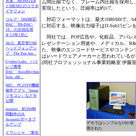
完実、MONSTER
ム間圧縮でなく、フレーム内圧縮を採用し
とDIESELのコラボ
実現したという。圧縮率は約1/7。
イヤフォン
対応フォーマットは、最大1080/60iで、640×
コルグ、DSD対応
DAC「DS-DAC-
に対応する。映像出力端子はD-Sub15ピン
10」の次回出荷
を'13年2月に
同社では、POP広告や、化粧品、アパレ
レゼンテーション用途や、メディカル、R
ALO、真空管USB
ヘッドフォンアン
た、映像のエンコードサービスやコンテン
プ「The Pan Am」
は)ハードウェアメーカーと思われている
Cypher Labs、ハイ
(同社プロフェッショナル事業戦略室 伊藤室
レゾ携帯
DAC「AlgoRhythm
Solo -dB」
NEC、PCのTV機能
操作アプリ「Smart
リモコン」などを
公開
zionote、約300時
間動作のJL
Acousticポータブ
デモではシンプルなUIが使
ルアンプ
用された
ドウシシャ、“新生