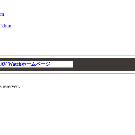
tm
03.htm
V Watchホームページ
00
s reserved.