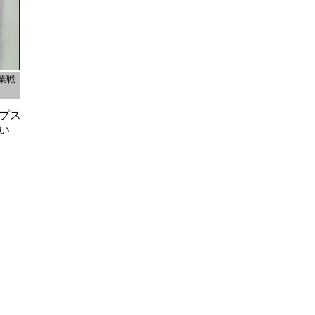
業戦
プス
い