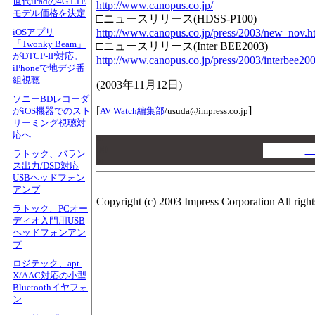
世代iPadの4G LTE
http://www.canopus.co.jp/
モデル価格を決定
□ニュースリリース(HDSS-P100)
http://www.canopus.co.jp/press/2003/new_nov.h
iOSアプリ
「Twonky Beam」
□ニュースリリース(Inter BEE2003)
がDTCP-IP対応。
http://www.canopus.co.jp/press/2003/interbee20
iPhoneで地デジ番
組視聴
(
2003年11月12日
)
ソニーBDレコーダ
[
]
AV Watch編集部
/
usuda@impress.co.jp
がiOS機器でのスト
リーミング視聴対
応へ
00
00
A
ラトック、バラン
00
ス出力/DSD対応
USBヘッドフォン
アンプ
Copyright (c) 2003 Impress Corporation All right
ラトック、PCオー
ディオ入門用USB
ヘッドフォンアン
プ
ロジテック、apt-
X/AAC対応の小型
Bluetoothイヤフォ
ン