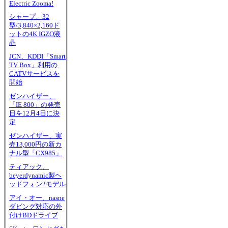
Electric Zooma!
シャープ、32
型/3,840×2,160ド
ットの4K IGZO液
晶
JCN、KDDI「Smart
TV Box」利用の
CATVサービスを
開始
ゼンハイザー、
「IE 800」の発売
日を12月4日に決
定
ゼンハイザー、実
売13,000円の新カ
ナル型「CX985」
ティアック、
beyerdynamic製ヘ
ッドフォン2モデル
アイ・オー、nasne
ダビング対応の外
付けBDドライブ