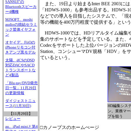
SANSUI”の
また、19日より始まるInter BEE 2003
Bluetoothスピーカ
「HDWS-1000」も参考出品する。HDWS
ー4機種
などでの導入を目指したシステムで、「現在、2
MJSOFT、moshi
等の機能を400万円程度で提供する」とい
audioの焼結セラミ
ック筐体イヤフォ
HDWS-1000では、HDリアルタイム編集や、Ca
ン
集のサポートなどを予定している。また、
オヤイデ、FiiOの
Codecをサポートした上位バージョンのHDW
iPhoneリモコン付
Station、コンシューマDV規格「HDV」
きアンプ黒モデル
ているという。
太陽、dCSのDSD
対応DACやSACD
トランスポートな
ど4製品
「Blu-ray/DVD発売
日一覧」11月29日
の更新情報
ダイジェストニュ
HD編集シス
ース(11月30日)
ン。業務マー
【11月29日】
プを狙う
レビュー
au、iPad miniと第4
□カノープスのホームぺージ