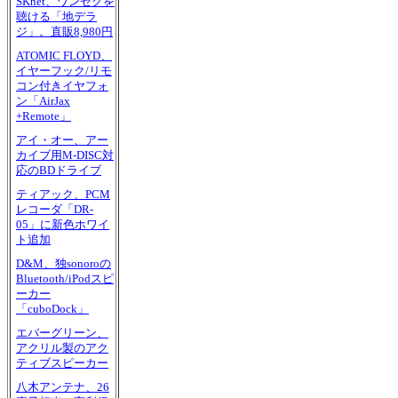
SKnet、ワンセグを
聴ける「地デラ
ジ」。直販8,980円
ATOMIC FLOYD、
イヤーフック/リモ
コン付きイヤフォ
ン「AirJax
+Remote」
アイ・オー、アー
カイブ用M-DISC対
応のBDドライブ
ティアック、PCM
レコーダ「DR-
05」に新色ホワイ
ト追加
D&M、独sonoroの
Bluetooth/iPodスピ
ーカー
「cuboDock」
エバーグリーン、
アクリル製のアク
ティブスピーカー
八木アンテナ、26