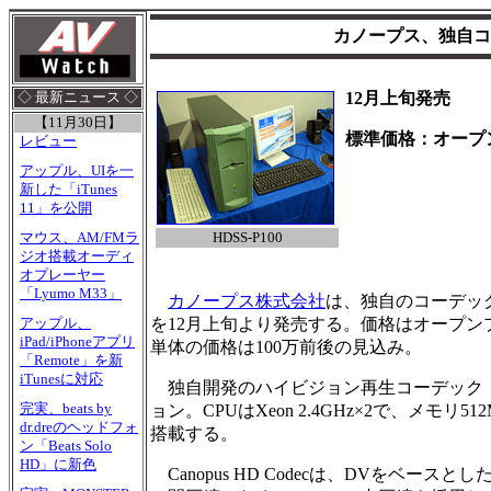
カノープス、独自コ
12月上旬発売
◇ 最新ニュース ◇
【11月30日】
標準価格：オープ
レビュー
アップル、UIを一
新した「iTunes
11」を公開
HDSS-P100
マウス、AM/FMラ
ジオ搭載オーディ
オプレーヤー
「Lyumo M33」
カノープス株式会社
は、独自のコーデック
を12月上旬より発売する。価格はオープ
アップル、
iPad/iPhoneアプリ
単体の価格は100万前後の見込み。
「Remote」を新
iTunesに対応
独自開発のハイビジョン再生コーデック「Can
完実、beats by
ョン。CPUはXeon 2.4GHz×2で、メモリ
dr.dreのヘッドフォ
搭載する。
ン「Beats Solo
HD」に新色
Canopus HD Codecは、DVをベー