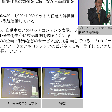
、編集作業の負荷を低減しながら高画質を
480～1,920×1,080ドットの任意の解像度
を2系統装備している。
プロフェッショナル事
ル、自動車などのリッチコンテンツ表示、プ
略室 伊藤室長
&D分野を中心に製品展開を図る予定。ま
ツの企画・製作などのサービス提供も計画している。「(カノー
が、ソフトウェアやコンテンツのビジネスにもトライしていきた
長)」という。
HD Playerのコンセプト
特徴