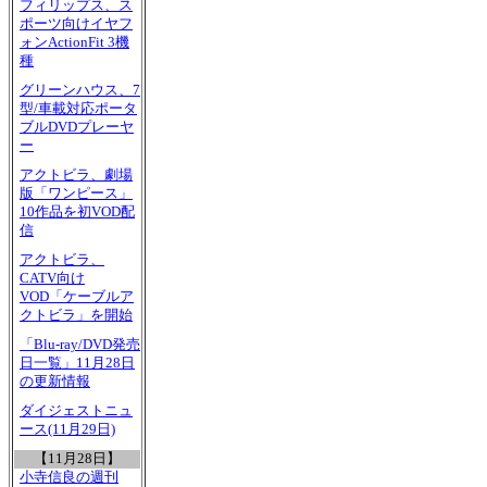
フィリップス、ス
ポーツ向けイヤフ
ォンActionFit 3機
種
グリーンハウス、7
型/車載対応ポータ
ブルDVDプレーヤ
ー
アクトビラ、劇場
版「ワンピース」
10作品を初VOD配
信
アクトビラ、
CATV向け
VOD「ケーブルア
クトビラ」を開始
「Blu-ray/DVD発売
日一覧」11月28日
の更新情報
ダイジェストニュ
ース(11月29日)
【11月28日】
小寺信良の週刊