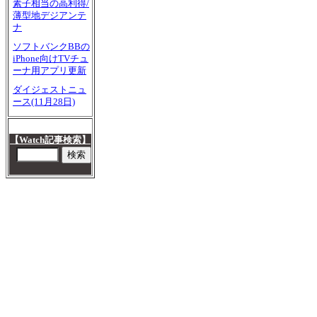
素子相当の高利得/
薄型地デジアンテ
ナ
ソフトバンクBBの
iPhone向けTVチュ
ーナ用アプリ更新
ダイジェストニュ
ース(11月28日)
【Watch記事検索】