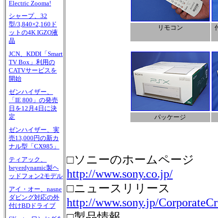
Electric Zooma!
シャープ、32
型/3,840×2,160ド
リモコン
ットの4K IGZO液
晶
JCN、KDDI「Smart
TV Box」利用の
CATVサービスを
開始
ゼンハイザー、
「IE 800」の発売
日を12月4日に決
定
パッケージ
ゼンハイザー、実
売13,000円の新カ
ナル型「CX985」
□ソニーのホームページ
ティアック、
beyerdynamic製ヘ
http://www.sony.co.jp/
ッドフォン2モデル
□ニュースリリース
アイ・オー、nasne
ダビング対応の外
http://www.sony.jp/CorporateCr
付けBDドライブ
□製品情報