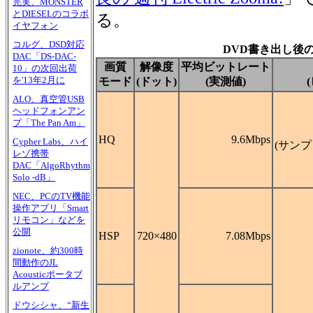
完実、MONSTER
とDIESELのコラボ
る。
イヤフォン
コルグ、DSD対応
DVD書き出し後
DAC「DS-DAC-
画質
解像度
平均ビットレート
10」の次回出荷
を'13年2月に
モード
(ドット)
(実測値)
ALO、真空管USB
ヘッドフォンアン
プ「The Pan Am」
HQ
9.6Mbps
Cypher Labs、ハイ
(サンプ
レゾ携帯
DAC「AlgoRhythm
Solo -dB」
NEC、PCのTV機能
操作アプリ「Smart
リモコン」などを
公開
HSP
720×480
7.08Mbps
zionote、約300時
間動作のJL
Acousticポータブ
ルアンプ
ドウシシャ、“新生