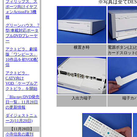
※写真は全てDESR
フィリップス、ス
ポーツ向けイヤフ
ォンActionFit 3機
種
グリーンハウス、7
型/車載対応ポータ
ブルDVDプレーヤ
ー
横置き時
電源ボタン(上)
アクトビラ、劇場
カードスロット(
版「ワンピース」
10作品を初VOD配
信
アクトビラ、
CATV向け
VOD「ケーブルア
クトビラ」を開始
「Blu-ray/DVD発売
入出力端子
端子カ
日一覧」11月28日
の更新情報
ダイジェストニュ
ース(11月29日)
【11月28日】
小寺信良の週刊