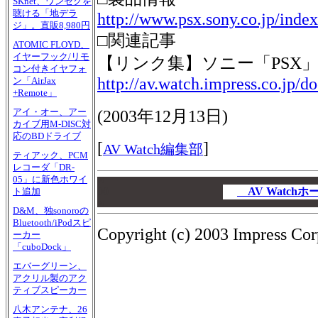
SKnet、ワンセグを
聴ける「地デラ
http://www.psx.sony.co.jp/inde
ジ」。直販8,980円
□関連記事
ATOMIC FLOYD、
イヤーフック/リモ
【リンク集】ソニー「PSX
コン付きイヤフォ
http://av.watch.impress.co.jp/d
ン「AirJax
+Remote」
アイ・オー、アー
(2003年12月13日)
カイブ用M-DISC対
応のBDドライブ
[
]
AV Watch編集部
ティアック、PCM
レコーダ「DR-
05」に新色ホワイ
00
00
AV Watch
ト追加
00
D&M、独sonoroの
Bluetooth/iPodスピ
Copyright (c) 2003 Impress Corp
ーカー
「cuboDock」
エバーグリーン、
アクリル製のアク
ティブスピーカー
八木アンテナ、26