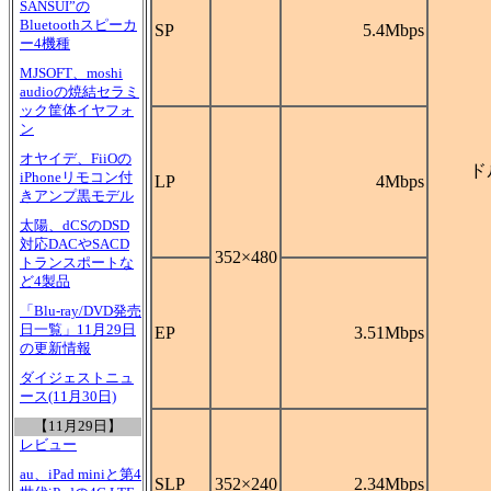
SANSUI”の
Bluetoothスピーカ
SP
5.4Mbps
ー4機種
MJSOFT、moshi
audioの焼結セラミ
ック筐体イヤフォ
ン
オヤイデ、FiiOの
ド
iPhoneリモコン付
LP
4Mbps
きアンプ黒モデル
太陽、dCSのDSD
対応DACやSACD
352×480
トランスポートな
ど4製品
「Blu-ray/DVD発売
日一覧」11月29日
EP
3.51Mbps
の更新情報
ダイジェストニュ
ース(11月30日)
【11月29日】
レビュー
au、iPad miniと第4
SLP
352×240
2.34Mbps