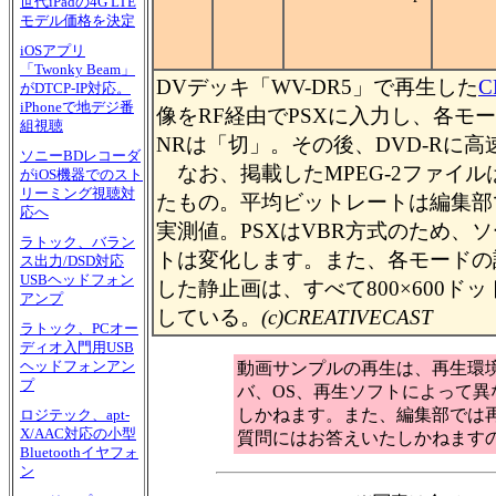
世代iPadの4G LTE
モデル価格を決定
iOSアプリ
「Twonky Beam」
DVデッキ「WV-DR5」で再生した
C
がDTCP-IP対応。
iPhoneで地デジ番
像をRF経由でPSXに入力し、各モ
組視聴
NRは「切」。その後、DVD-Rに
ソニーBDレコーダ
なお、掲載したMPEG-2ファイル
がiOS機器でのスト
リーミング視聴対
たもの。平均ビットレートは編集部
応へ
実測値。PSXはVBR方式のため、
ラトック、バラン
トは変化します。また、各モードの
ス出力/DSD対応
USBヘッドフォン
した静止画は、すべて800×600
アンプ
している。
(c)CREATIVECAST
ラトック、PCオー
ディオ入門用USB
ヘッドフォンアン
動画サンプルの再生は、再生環
プ
バ、OS、再生ソフトによって
しかねます。また、編集部では
ロジテック、apt-
X/AAC対応の小型
質問にはお答えいたしかねます
Bluetoothイヤフォ
ン