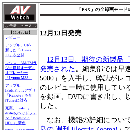
「PSX」の全録画モード
◇ 最新ニュース ◇
12月13日発売
【11月30日】
レビュー
アップル、UIを一
新した「iTunes
11」を公開
12月13日、期待の新製品「
マウス、AM/FMラ
発売された
。編集部では早速「
ジオ搭載オーディ
オプレーヤー
5000」を入手し、弊誌がレ
「Lyumo M33」
アップル、
のレビュー時に使用してい
iPad/iPhoneアプリ
を録画。DVDに書き出し、
「Remote」を新
iTunesに対応
した。
完実、beats by
dr.dreのヘッドフォ
ン「Beats Solo
なお、機能の詳細については
HD」に新色
良の 週刊 Electric Zooma!
」