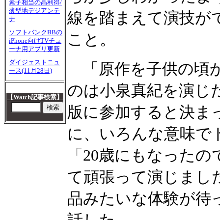
素子相当の高利得/
薄型地デジアンテ
線を踏まえて演技が
ナ
ソフトバンクBBの
こと。
iPhone向けTVチュ
ーナ用アプリ更新
ダイジェストニュ
「原作を子供の頃か
ース(11月28日)
のは小泉真紀を演じ
【Watch記事検索】
版に参加すると決ま
に、いろんな意味で
「20歳にもなった
て頑張って演じまし
品みたいな体験が待