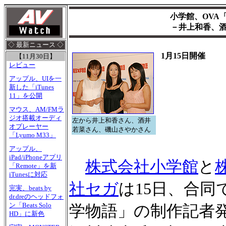
小学館、OVA
－井上和香、
◇ 最新ニュース ◇
1月15日開催
【11月30日】
レビュー
アップル、UIを一
新した「iTunes
11」を公開
マウス、AM/FMラ
ジオ搭載オーディ
左から井上和香さん、酒井
オプレーヤー
若菜さん、磯山さやかさん
「Lyumo M33」
アップル、
iPad/iPhoneアプリ
株式会社小学館
と
「Remote」を新
iTunesに対応
社セガ
は15日、合同
完実、beats by
dr.dreのヘッドフォ
ン「Beats Solo
学物語」の制作記者
HD」に新色