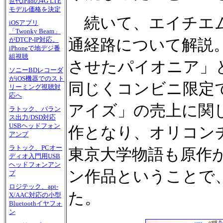
世代iPadの4G LTE
モデル価格を決定
続いて、エイチエム
iOSアプリ
「Twonky Beam」
通経路について解説
がDTCP-IP対応。
iPhoneで地デジ番
組視聴
させたパイオニア」と
ソニーBDレコーダ
がiOS機器でのスト
同じくコンビニ限定で
リーミング視聴対
応へ
アイズ」の売上に関
ラトック、バラン
ス出力/DSD対応
USBヘッドフォン
作となり、オリコン
アンプ
ラトック、PCオー
東京大学物語も原作が
ディオ入門用USB
ヘッドフォンアン
ン作品ということで
プ
ロジテック、apt-
た。
X/AAC対応の小型
Bluetoothイヤフォ
ン