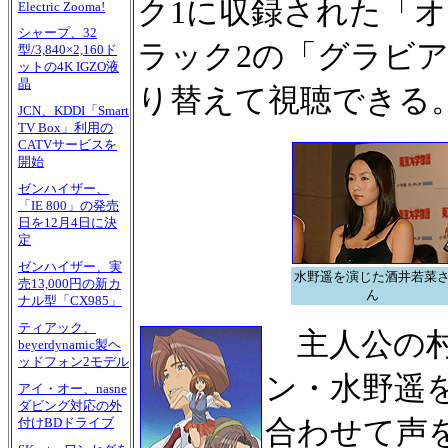
ク1に収録された「
Electric Zooma!
シャープ、32
ラック2の「グラビ
型/3,840×2,160ド
ットの4K IGZO液
晶
り替えて視聴できる
JCN、KDDI「Smart
TV Box」利用の
CATVサービスを
開始
ゼンハイザー、
「IE 800」の発売
日を12月4日に決
定
ゼンハイザー、実
水野遥を演じた酒井若菜
売13,000円の新カ
ん
ナル型「CX985」
ティアック、
主人公の村
beyerdynamic製ヘ
ッドフォン2モデル
ン・水野遥
アイ・オー、nasne
ダビング対応の外
合わせて声
付けBDドライブ