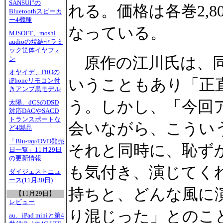
SANSUI”の
れる。価格は各巻2,8
Bluetoothスピーカ
ー4機種
なっている。
MJSOFT、moshi
audioの焼結セラミ
ック筐体イヤフォ
原作の江川氏は、同
ン
オヤイデ、FiiOの
いうこともあり「正
iPhoneリモコン付
きアンプ黒モデル
う。しかし、「今回
太陽、dCSのDSD
対応DACやSACD
トランスポートな
会いながら、こうい
ど4製品
「Blu-ray/DVD発売
それと同時に、恥ず
日一覧」11月29日
の更新情報
も気付き、演じてく
ダイジェストニュ
ース(11月30日)
持ちと、どんな風に
【11月29日】
レビュー
り混じった」とのこ
au、iPad miniと第4