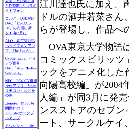
完実、MONSTER
江川達也氏に加え、
とDIESELのコラボ
イヤフォン
ドルの酒井若菜さん
コルグ、DSD対応
DAC「DS-DAC-
らが登場し、作品へ
10」の次回出荷
を'13年2月に
ALO、真空管USB
OVA東京大学物語
ヘッドフォンアン
プ「The Pan Am」
コミックスピリッツ
Cypher Labs、ハイ
レゾ携帯
DAC「AlgoRhythm
ックをアニメ化した作
Solo -dB」
NEC、PCのTV機能
向陽高校編」が2004
操作アプリ「Smart
リモコン」などを
人編」が同3月に発
公開
zionote、約300時
ンスストアのセブン
間動作のJL
Acousticポータブ
ルアンプ
ート、サークルケイ
ドウシシャ、“新生