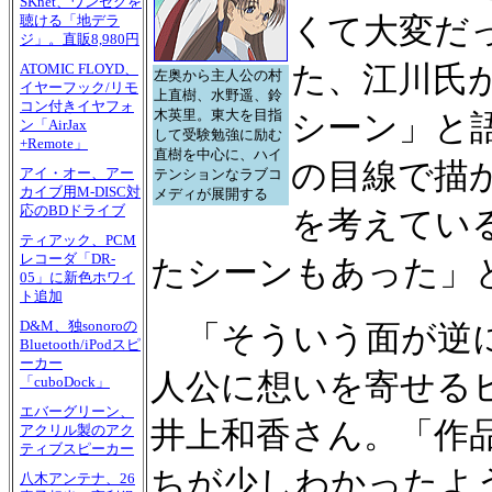
SKnet、ワンセグを
くて大変だ
聴ける「地デラ
ジ」。直販8,980円
た、江川氏
ATOMIC FLOYD、
左奥から主人公の村
イヤーフック/リモ
上直樹、水野遥、鈴
コン付きイヤフォ
木英里。東大を目指
シーン」と
ン「AirJax
して受験勉強に励む
+Remote」
直樹を中心に、ハイ
の目線で描
アイ・オー、アー
テンションなラブコ
カイブ用M-DISC対
メディが展開する
応のBDドライブ
を考えてい
ティアック、PCM
レコーダ「DR-
たシーンもあった」
05」に新色ホワイ
ト追加
D&M、独sonoroの
「そういう面が逆に
Bluetooth/iPodスピ
ーカー
人公に想いを寄せる
「cuboDock」
エバーグリーン、
井上和香さん。「作
アクリル製のアク
ティブスピーカー
ちが少しわかったよ
八木アンテナ、26