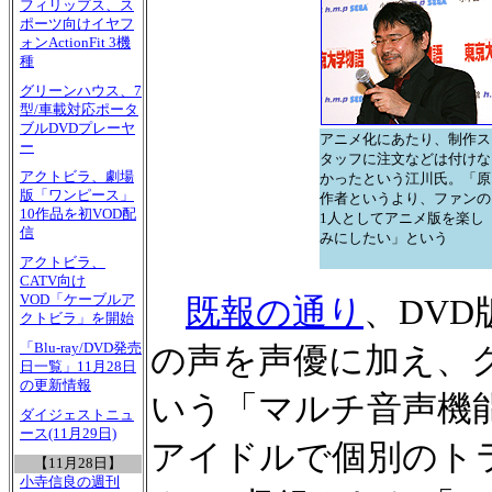
フィリップス、ス
ポーツ向けイヤフ
ォンActionFit 3機
種
グリーンハウス、7
型/車載対応ポータ
ブルDVDプレーヤ
アニメ化にあたり、制作ス
ー
タッフに注文などは付けな
アクトビラ、劇場
かったという江川氏。「原
版「ワンピース」
作者というより、ファンの
10作品を初VOD配
1人としてアニメ版を楽し
信
みにしたい」という
アクトビラ、
CATV向け
VOD「ケーブルア
既報の通り
、DV
クトビラ」を開始
「Blu-ray/DVD発売
の声を声優に加え、
日一覧」11月28日
の更新情報
いう「マルチ音声機
ダイジェストニュ
ース(11月29日)
アイドルで個別のト
【11月28日】
小寺信良の週刊