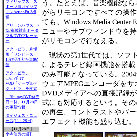
う。たとえば、音楽機能なら
フィリップス、ス
ポーツ向けイヤフ
がらリモコンですべての操作
ォンActionFit 3機
種
ても、Windows Media Cent
グリーンハウス、7
ニューやサブウィンドウを持
型/車載対応ポータ
ブルDVDプレーヤ
がリモコンで行なえる。
ー
アクトビラ、劇場
現状の第1世代では、ソフト
版「ワンピース」
10作品を初VOD配
によるテレビ録画機能を搭載
信
のみ可能となっている。200
アクトビラ、
CATV向け
ウェアMPEGエンコーダを
VOD「ケーブルア
クトビラ」を開始
DVDメディアへの直接記録が
「Blu-ray/DVD発売
式にも対応するという。そのほ
日一覧」11月28日
の更新情報
の再生、コントラストやバー
ダイジェストニュ
エフェクト機能も盛り込む。
ース(11月29日)
【11月28日】
小寺信良の週刊