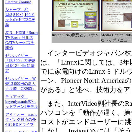
Electric Zooma!
シャープ、32
型/3,840×2,160ド
ットの4K IGZO液
晶
JCN、KDDI「Smart
InstantONの概要とシステム
Media Center Ed
TV Box」利用の
なトップメニュー
CATVサービスを
開始
インタービデオジャパン株
ゼンハイザー、
「IE 800」の発売
は、「Linuxに関しては、
日を12月4日に決
でに家電向けのLinuxミド
定
ゼンハイザー、実
ーン、Pioneer North Amer
売13,000円の新カ
がある」と述べ、技術力をア
ナル型「CX985」
ティアック、
beyerdynamic製ヘ
また、InterVideo副社長のRa
ッドフォン2モデル
パソコンを「動作が遅く、操
アイ・オー、nasne
ダビング対応の外
コストがエンドユーザーに跳
付けBDドライブ
しかし、InstantONには