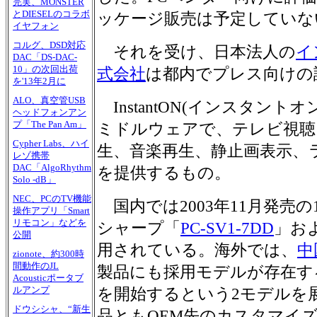
完実、MONSTER
とDIESELのコラボ
ッケージ販売は予定していな
イヤフォン
コルグ、DSD対応
それを受け、日本法人の
イ
DAC「DS-DAC-
10」の次回出荷
式会社
は都内でプレス向けの
を'13年2月に
ALO、真空管USB
InstantON(インスタント
ヘッドフォンアン
プ「The Pan Am」
ミドルウェアで、テレビ視聴
Cypher Labs、ハイ
生、音楽再生、静止画表示、
レゾ携帯
DAC「AlgoRhythm
を提供するもの。
Solo -dB」
NEC、PCのTV機能
国内では2003年11月発売の
操作アプリ「Smart
リモコン」などを
シャープ「
PC-SV1-7DD
」お
公開
用されている。海外では、
中
zionote、約300時
間動作のJL
製品にも採用モデルが存在す
Acousticポータブ
ルアンプ
を開始するという2モデルを
ドウシシャ、“新生
品ともOEM先のカスタマイズ