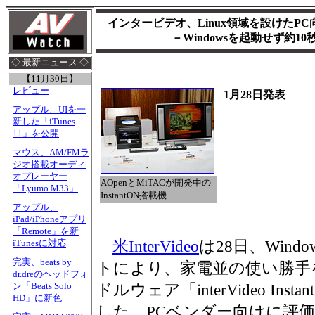
インタービデオ、Linux領域を設けたPC向
－Windowsを起動せず約1
◇ 最新ニュース ◇
【11月30日】
レビュー
1月28日発表
アップル、UIを一
新した「iTunes
11」を公開
マウス、AM/FMラ
ジオ搭載オーディ
オプレーヤー
AOpenとMiTACが開発中の
「Lyumo M33」
InstantON搭載機
アップル、
iPad/iPhoneアプリ
「Remote」を新
米InterVideo
は28日、Wind
iTunesに対応
完実、beats by
トにより、家電並の使い勝手
dr.dreのヘッドフォ
ン「Beats Solo
ドルウェア「interVideo In
HD」に新色
した。PCベンダー向けに評