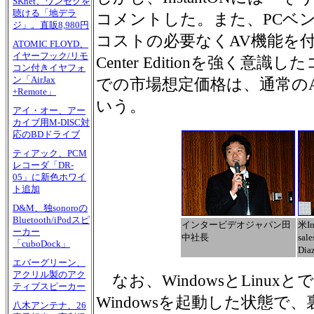
SKnet、ワンセグを
聴ける「地デラ
コメントした。また、PCベ
ジ」。直販8,980円
コストの必要なくAV機能を付
ATOMIC FLOYD、
イヤーフック/リモ
Center Editionを強く
コン付きイヤフォ
ン「AirJax
での市場想定価格は、通常の
+Remote」
いう。
アイ・オー、アー
カイブ用M-DISC対
応のBDドライブ
ティアック、PCM
レコーダ「DR-
05」に新色ホワイ
ト追加
D&M、独sonoroの
Bluetooth/iPodスピ
インタービデオジャパン田
米In
ーカー
中社長
sal
「cuboDock」
Dia
エバーグリーン、
アクリル製のアク
なお、WindowsとLinu
ティブスピーカー
Windowsを起動した状態
八木アンテナ、26