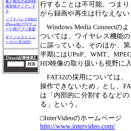
素子相当の高利得/
行することは不可能。つまり、
薄型地デジアンテ
ナ
がら録画や再生は行なえない
ソフトバンクBBの
iPhone向けTVチュ
Windows Media Conn
ーナ用アプリ更新
ついては、ワイヤレス機能の対
ダイジェストニュ
ース(11月28日)
に謳っている。そのほか、第3
半期にはUPnP、WMT、MP
【Watch記事検索】
HD映像の取り扱いも視野に
FAT32の採用については、「N
操作できないため」とし、FAT
は「内部的に分割するなどの
る」という。
□InterVideoのホームページ
http://www.intervideo.com/