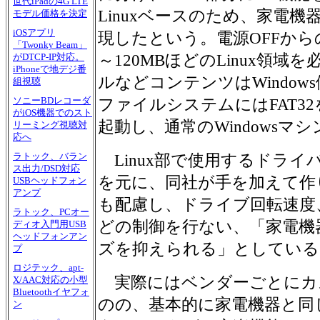
世代iPadの4G LTE
Linuxベースのため、家電
モデル価格を決定
iOSアプリ
現したという。電源OFFから
「Twonky Beam」
～120MBほどのLinux領
がDTCP-IP対応。
iPhoneで地デジ番
ルなどコンテンツはWindows
組視聴
ソニーBDレコーダ
ファイルシステムにはFAT32を
がiOS機器でのスト
起動し、通常のWindows
リーミング視聴対
応へ
ラトック、バラン
Linux部で使用するドライ
ス出力/DSD対応
を元に、同社が手を加えて作
USBヘッドフォン
アンプ
も配慮し、ドライブ回転速度
ラトック、PCオー
どの制御を行ない、「家電機
ディオ入門用USB
ヘッドフォンアン
ズを抑えられる」としている
プ
ロジテック、apt-
実際にはベンダーごとにカ
X/AAC対応の小型
Bluetoothイヤフォ
のの、基本的に家電機器と同
ン