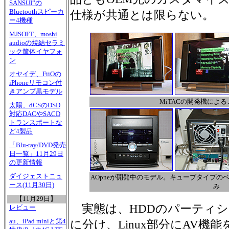
SANSUI”の
Bluetoothスピーカ
仕様が共通とは限らない。
ー4機種
MJSOFT、moshi
audioの焼結セラミ
ック筐体イヤフォ
ン
オヤイデ、FiiOの
iPhoneリモコン付
きアンプ黒モデル
MiTACの開発機によ
太陽、dCSのDSD
対応DACやSACD
トランスポートな
ど4製品
「Blu-ray/DVD発売
日一覧」11月29日
の更新情報
ダイジェストニュ
AOpneが開発中のモデル。キューブタイプの
ース(11月30日)
み
【11月29日】
実態は、HDDのパーティションを
レビュー
au、iPad miniと第4
に分け、Linux部分にAV機