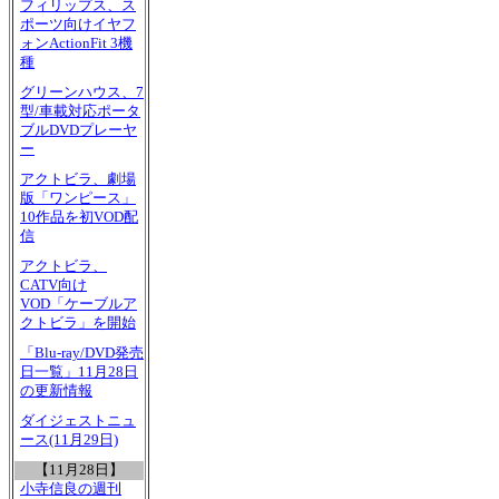
フィリップス、ス
ポーツ向けイヤフ
ォンActionFit 3機
種
グリーンハウス、7
型/車載対応ポータ
ブルDVDプレーヤ
ー
アクトビラ、劇場
版「ワンピース」
10作品を初VOD配
信
アクトビラ、
CATV向け
VOD「ケーブルア
クトビラ」を開始
「Blu-ray/DVD発売
日一覧」11月28日
の更新情報
ダイジェストニュ
ース(11月29日)
【11月28日】
小寺信良の週刊