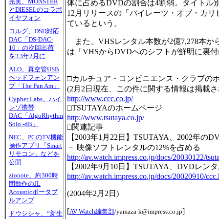
完実、MONSTER
体に占めるDVDの割合は4割弱。タイトル
とDIESELのコラボ
12月リリースの「パイレーツ・オブ・カリ
イヤフォン
ているという。
コルグ、DSD対応
DAC「DS-DAC-
また、VHSレンタル本数が2億7,278本か
10」の次回出荷
は「VHSからDVDへのシフトが鮮明に裏
を'13年2月に
ALO、真空管USB
ヘッドフォンアン
□カルチュア・コンビニエンス・クラブの
プ「The Pan Am」
(2月2日現在、この件に関する情報は掲載さ
http://www.ccc.co.jp/
Cypher Labs、ハイ
□TSUTAYAのホームページ
レゾ携帯
DAC「AlgoRhythm
http://www.tsutaya.co.jp/
Solo -dB」
□関連記事
【2003年1月22日】TSUTAYA、2002年の
NEC、PCのTV機能
操作アプリ「Smart
－ 映像ソフトレンタルの12%を占める
リモコン」などを
http://av.watch.impress.co.jp/docs/20030122/tsut
公開
【2002年9月10日】TSUTAYA、DVD
zionote、約300時
http://av.watch.impress.co.jp/docs/20020910/ccc
間動作のJL
Acousticポータブ
(
2004年2月2日
)
ルアンプ
[
]
AV Watch編集部
/
yamaza-k@impress.co.jp
ドウシシャ、“新生