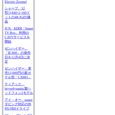
Electric Zooma!
シャープ、32
型/3,840×2,160ド
ットの4K IGZO液
晶
JCN、KDDI「Smart
TV Box」利用の
CATVサービスを
開始
ゼンハイザー、
「IE 800」の発売
日を12月4日に決
定
ゼンハイザー、実
売13,000円の新カ
ナル型「CX985」
ティアック、
beyerdynamic製ヘ
ッドフォン2モデル
アイ・オー、nasne
ダビング対応の外
付けBDドライブ