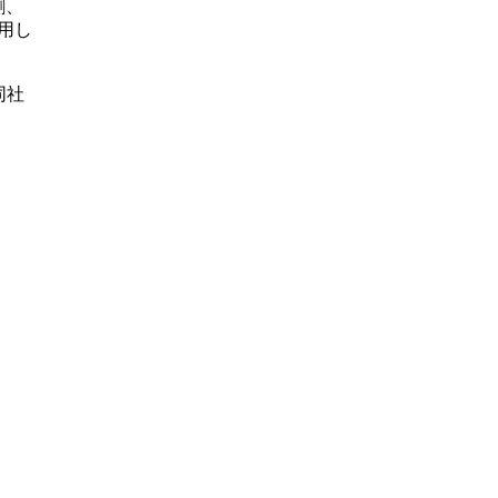
割、
用し
同社