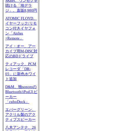
SKnet、ワンセグを
聴ける「地デラ
ジ」。直販8,980円
ATOMIC FLOYD、
イヤーフック/リモ
コン付きイヤフォ
ン「AirJax
+Remote」
アイ・オー、アー
カイブ用M-DISC対
応のBDドライブ
ティアック、PCM
レコーダ「DR-
05」に新色ホワイ
ト追加
D&M、独sonoroの
Bluetooth/iPodスピ
ーカー
「cuboDock」
エバーグリーン、
アクリル製のアク
ティブスピーカー
八木アンテナ、26