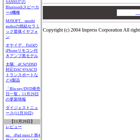
SANSUI”の
Bluetoothスピーカ
00
00
A
ー4機種
00
MJSOFT、moshi
audioの焼結セラミ
Copyright (c) 2004 Impress Corporation All right
ック筐体イヤフォ
ン
オヤイデ、FiiOの
iPhoneリモコン付
きアンプ黒モデル
太陽、dCSのDSD
対応DACやSACD
トランスポートな
ど4製品
「Blu-ray/DVD発売
日一覧」11月29日
の更新情報
ダイジェストニュ
ース(11月30日)
【11月29日】
レビュー
au、iPad miniと第4