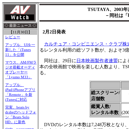
TSUTAYA、200
－同社は「
◇ 最新ニュース ◇
2月2日発表
【11月30日】
レビュー
カルチュア・コンビニエンス・クラブ株
アップル、UIを一
るレンタル利用の総ソフト数が、およそ3億3
新した「iTunes
11」を公開
同社は、29日に
日本映画製作者連盟
によ
マウス、AM/FMラ
本の全映画館で映画を楽しむ人数より、TS
ジオ搭載オーディ
オプレーヤー
る。
「Lyumo M33」
アップル、
iPad/iPhoneアプリ
総スクリーン/
「Remote」を新
店舗数
iTunesに対応
鑑賞人数/
完実、beats by
レンタル本数
(2
dr.dreのヘッドフォ
ン「Beats Solo
HD」に新色
DVDのレンタル本数は7,248万枚となり、