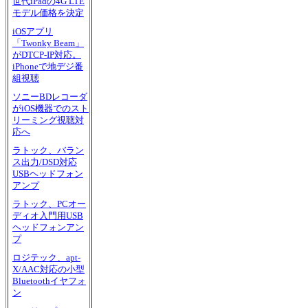
世代iPadの4G LTE
モデル価格を決定
iOSアプリ
「Twonky Beam」
がDTCP-IP対応。
iPhoneで地デジ番
組視聴
ソニーBDレコーダ
がiOS機器でのスト
リーミング視聴対
応へ
ラトック、バラン
ス出力/DSD対応
USBヘッドフォン
アンプ
ラトック、PCオー
ディオ入門用USB
ヘッドフォンアン
プ
ロジテック、apt-
X/AAC対応の小型
Bluetoothイヤフォ
ン