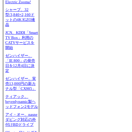
Electric Zooma!
シャープ、32
型/3,840×2,160ド
ットの4K IGZO液
晶
JCN、KDDI「Smart
TV Box」利用の
CATVサービスを
開始
ゼンハイザー、
「IE 800」の発売
日を12月4日に決
定
ゼンハイザー、実
売13,000円の新カ
ナル型「CX985」
ティアック、
beyerdynamic製ヘ
ッドフォン2モデル
アイ・オー、nasne
ダビング対応の外
付けBDドライブ