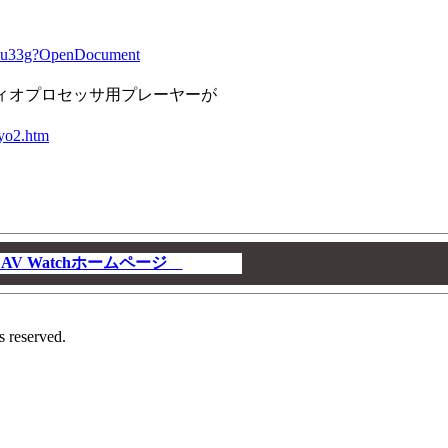
se-u33g?OpenDocument
ーディオプロセッサ用プレーヤーが
kyo2.htm
V Watchホームページ
00
s reserved.