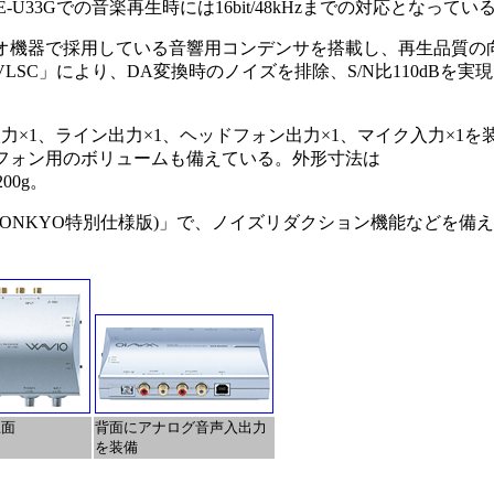
SE-U33Gでの音楽再生時には16bit/48kHzまでの対応となってい
機器で採用している音響用コンデンサを搭載し、再生品質の
SC」により、DA変換時のノイズを排除、S/N比110dBを実
入力×1、ライン出力×1、ヘッドフォン出力×1、マイク入力×1を
フォン用のボリュームも備えている。外形寸法は
200g。
L.E.(ONKYO特別仕様版)」で、ノイズリダクション機能などを備
上面
背面にアナログ音声入出力
を装備