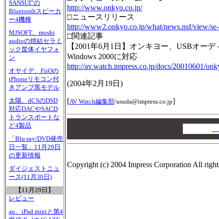
SANSUI”の
http://www.onkyo.co.jp/
Bluetoothスピーカ
□ニュースリリース
ー4機種
http://www2.onkyo.co.jp/what/news.nsf/view/
MJSOFT、moshi
□関連記事
audioの焼結セラミ
【2001年6月1日】オンキヨー、USBオ
ック筐体イヤフォ
Windows 2000に対応
ン
http://av.watch.impress.co.jp/docs/20010601/on
オヤイデ、FiiOの
iPhoneリモコン付
(
2004年2月19日
)
きアンプ黒モデル
[
]
太陽、dCSのDSD
AV Watch編集部
/
usuda@impress.co.jp
対応DACやSACD
トランスポートな
00
ど4製品
00
A
00
「Blu-ray/DVD発売
日一覧」11月29日
の更新情報
Copyright (c) 2004 Impress Corporation All right
ダイジェストニュ
ース(11月30日)
【11月29日】
レビュー
au、iPad miniと第4