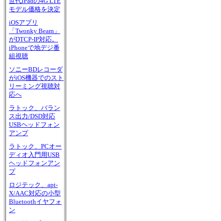
世代iPadの4G LTE
モデル価格を決定
iOSアプリ
「Twonky Beam」
がDTCP-IP対応。
iPhoneで地デジ番
組視聴
ソニーBDレコーダ
がiOS機器でのスト
リーミング視聴対
応へ
ラトック、バラン
ス出力/DSD対応
USBヘッドフォン
アンプ
ラトック、PCオー
ディオ入門用USB
ヘッドフォンアン
プ
ロジテック、apt-
X/AAC対応の小型
Bluetoothイヤフォ
ン