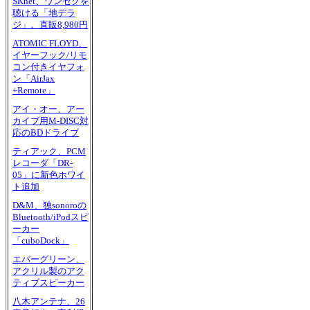
SKnet、ワンセグを
聴ける「地デラ
ジ」。直販8,980円
ATOMIC FLOYD、
イヤーフック/リモ
コン付きイヤフォ
ン「AirJax
+Remote」
アイ・オー、アー
カイブ用M-DISC対
応のBDドライブ
ティアック、PCM
レコーダ「DR-
05」に新色ホワイ
ト追加
D&M、独sonoroの
Bluetooth/iPodスピ
ーカー
「cuboDock」
エバーグリーン、
アクリル製のアク
ティブスピーカー
八木アンテナ、26