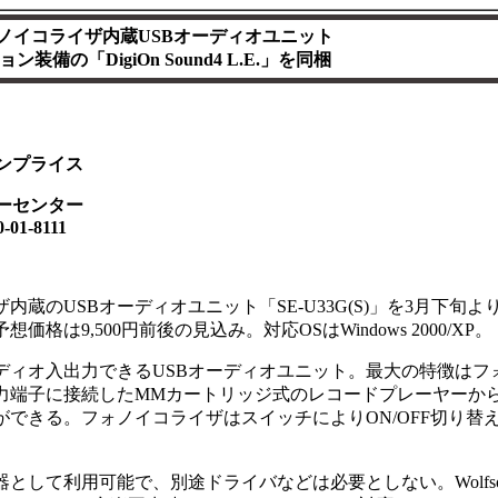
ノイコライザ内蔵USBオーディオユニット
装備の「DigiOn Sound4 L.E.」を同梱
ンプライス
ーセンター
-8111
内蔵のUSBオーディオユニット「SE-U33G(S)」を3月下旬よ
は9,500円前後の見込み。対応OSはWindows 2000/XP。
ディオ入出力できるUSBオーディオユニット。最大の特徴はフ
力端子に接続したMMカートリッジ式のレコードプレーヤーか
ができる。フォノイコライザはスイッチによりON/OFF切り替
として利用可能で、別途ドライバなどは必要としない。Wolfs