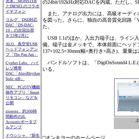
完実、MONSTER
の24bit/192kHz対応DACを内蔵。ただし、
とDIESELのコラボ
イヤフォン
また、アナログ出力には、高級オーディオ
を図った。さらに、独自の高音質化回路「VL
コルグ、DSD対応
DAC「DS-DAC-
た。
10」の次回出荷
を'13年2月に
USB 1.1のほか、入出力端子は、ライン
ALO、真空管USB
備。端子は金メッキで、本体前面にヘッド
ヘッドフォンアン
137×102.5×30mm(幅×奥行き×高さ)、重量は
プ「The Pan Am」
バンドルソフトは、「DigiOnSound4 
Cypher Labs、ハイ
レゾ携帯
いる。
DAC「AlgoRhythm
Solo -dB」
NEC、PCのTV機能
操作アプリ「Smart
リモコン」などを
公開
zionote、約300時
間動作のJL
Acousticポータブ
ルアンプ
ドウシシャ、“新生
□オンキヨーのホームページ