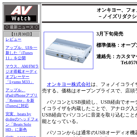
オンキヨー、フォ
－ノイズリダクション
◇ 最新ニュース ◇
3月下旬発売
【11月30日】
レビュー
標準価格：オープ
アップル、UIを一
新した「iTunes
連絡先：カスタマ
11」を公開
Tel.0570-01
マウス、AM/FMラ
ジオ搭載オーディ
オプレーヤー
「Lyumo M33」
オンキヨー株式会社
は、フォノイコライザ
アップル、
売する。価格はオープンプライスで、店頭予想価格
iPad/iPhoneアプリ
「Remote」を新
パソコンとUSB接続し、USB経由でオー
iTunesに対応
イコライザを内蔵したことで、アナログ入
完実、beats by
USB経由でパソコンに音楽を取り込むこと
dr.dreのヘッドフォ
能となっている。
ン「Beats Solo
HD」に新色
パソコンからは通常のUSBオーディオ機器