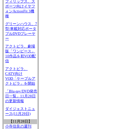
フィリップス、ス
ポーツ向けイヤフ
ォンActionFit 3機
種
グリーンハウス、7
型/車載対応ポータ
ブルDVDプレーヤ
ー
アクトビラ、劇場
版「ワンピース」
10作品を初VOD配
信
アクトビラ、
CATV向け
VOD「ケーブルア
クトビラ」を開始
「Blu-ray/DVD発売
日一覧」11月28日
の更新情報
ダイジェストニュ
ース(11月29日)
【11月28日】
小寺信良の週刊