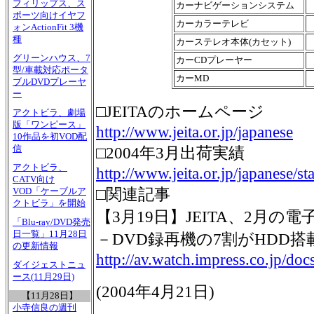
フィリップス、ス
カーナビゲーションシステム
ポーツ向けイヤフ
カーカラーテレビ
ォンActionFit 3機
種
カーステレオ本体(カセット)
グリーンハウス、7
カーCDプレーヤー
型/車載対応ポータ
カーMD
ブルDVDプレーヤ
ー
□JEITAのホームページ
アクトビラ、劇場
版「ワンピース」
http://www.jeita.or.jp/japanese
10作品を初VOD配
信
□2004年3月出荷実績
アクトビラ、
http://www.jeita.or.jp/japanese/
CATV向け
□関連記事
VOD「ケーブルア
クトビラ」を開始
【3月19日】JEITA、2月の
「Blu-ray/DVD発売
日一覧」11月28日
－DVD録再機の7割がHDD
の更新情報
http://av.watch.impress.co.jp/do
ダイジェストニュ
ース(11月29日)
(
2004年4月21日
)
【11月28日】
小寺信良の週刊