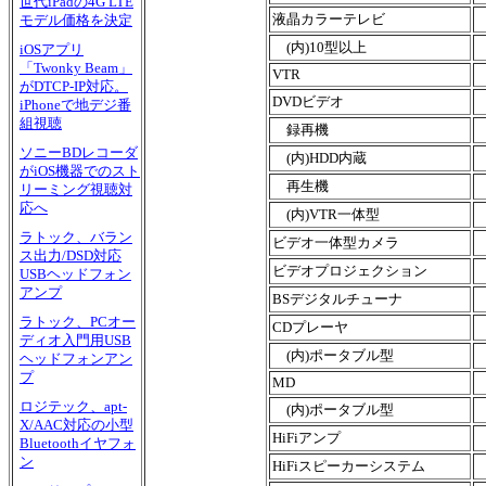
世代iPadの4G LTE
液晶カラーテレビ
モデル価格を決定
(内)10型以上
iOSアプリ
「Twonky Beam」
VTR
がDTCP-IP対応。
DVDビデオ
iPhoneで地デジ番
組視聴
録再機
ソニーBDレコーダ
(内)HDD内蔵
がiOS機器でのスト
再生機
リーミング視聴対
応へ
(内)VTR一体型
ラトック、バラン
ビデオ一体型カメラ
ス出力/DSD対応
ビデオプロジェクション
USBヘッドフォン
アンプ
BSデジタルチューナ
ラトック、PCオー
CDプレーヤ
ディオ入門用USB
(内)ポータブル型
ヘッドフォンアン
プ
MD
ロジテック、apt-
(内)ポータブル型
X/AAC対応の小型
HiFiアンプ
Bluetoothイヤフォ
ン
HiFiスピーカーシステム