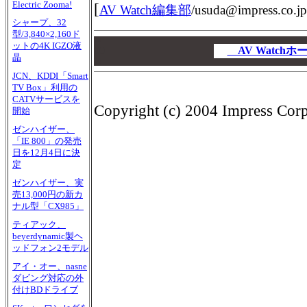
Electric Zooma!
[
AV Watch編集部
/
usuda@impress.co.jp
シャープ、32
型/3,840×2,160ド
00
ットの4K IGZO液
00
AV Watch
晶
00
JCN、KDDI「Smart
TV Box」利用の
CATVサービスを
Copyright (c) 2004 Impress Corpo
開始
ゼンハイザー、
「IE 800」の発売
日を12月4日に決
定
ゼンハイザー、実
売13,000円の新カ
ナル型「CX985」
ティアック、
beyerdynamic製ヘ
ッドフォン2モデル
アイ・オー、nasne
ダビング対応の外
付けBDドライブ