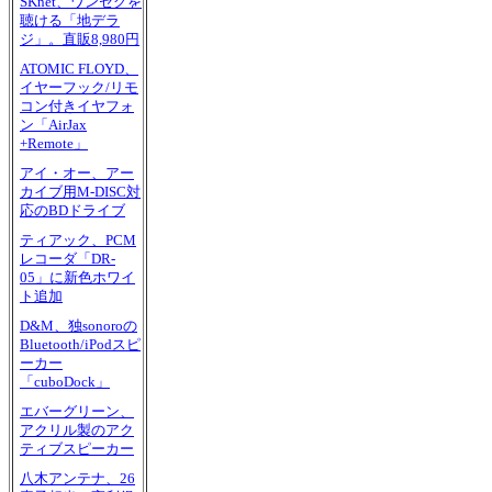
SKnet、ワンセグを
聴ける「地デラ
ジ」。直販8,980円
ATOMIC FLOYD、
イヤーフック/リモ
コン付きイヤフォ
ン「AirJax
+Remote」
アイ・オー、アー
カイブ用M-DISC対
応のBDドライブ
ティアック、PCM
レコーダ「DR-
05」に新色ホワイ
ト追加
D&M、独sonoroの
Bluetooth/iPodスピ
ーカー
「cuboDock」
エバーグリーン、
アクリル製のアク
ティブスピーカー
八木アンテナ、26