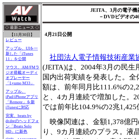
JEITA、3月の電子
－DVDビデオの4
◇ 最新ニュース ◇
4月21日公開
【11月30日】
レビュー
アップル、UIを一
新した「iTunes
社団法人電子情報技術産業
11」を公開
(JEITA)は、2004年3月の民
マウス、AM/FMラ
ジオ搭載オーディ
国内出荷実績を発表した。全
オプレーヤー
「Lyumo M33」
額は、前年同月比111.6%の2,
アップル、
と、4カ月連続で増加した。20
iPad/iPhoneアプリ
「Remote」を新
では前年比104.9%の2兆1,42
iTunesに対応
完実、beats by
映像関連は、金額1,378億円(
dr.dreのヘッドフォ
ン「Beats Solo
り、9カ月連続のプラス。液晶
HD」に新色