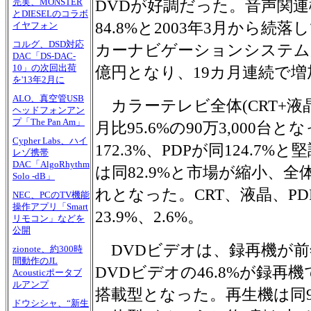
DVDが好調だった。音声関連
完実、MONSTER
とDIESELのコラボ
84.8%と2003年3月から続
イヤフォン
コルグ、DSD対応
カーナビゲーションシステムが好
DAC「DS-DAC-
10」の次回出荷
億円となり、19カ月連続で
を'13年2月に
ALO、真空管USB
カラーテレビ全体(CRT+液晶
ヘッドフォンアン
プ「The Pan Am」
月比95.6%の90万3,000
Cypher Labs、ハイ
172.3%、PDPが同124.7
レゾ携帯
DAC「AlgoRhythm
は同82.9%と市場が縮小、全
Solo -dB」
れとなった。CRT、液晶、PD
NEC、PCのTV機能
操作アプリ「Smart
23.9%、2.6%。
リモコン」などを
公開
DVDビデオは、録再機が前年
zionote、約300時
間動作のJL
DVDビデオの46.8%が録再
Acousticポータブ
ルアンプ
搭載型となった。再生機は同92
ドウシシャ、“新生