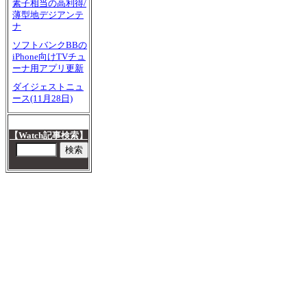
素子相当の高利得/
薄型地デジアンテ
ナ
ソフトバンクBBの
iPhone向けTVチュ
ーナ用アプリ更新
ダイジェストニュ
ース(11月28日)
【Watch記事検索】