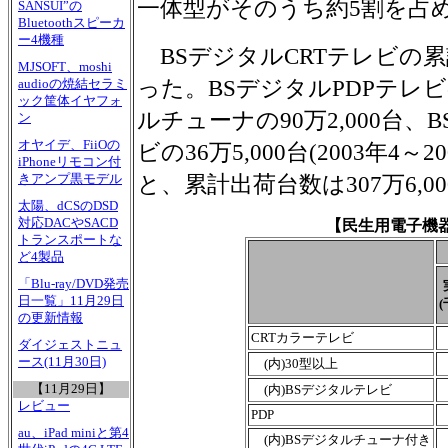
一体型がそのうち約5割を占
SANSUI”の
Bluetoothスピーカ
ー4機種
BSデジタルCRTテレビの累計
MJSOFT、moshi
った。BSデジタルPDPテレビの
audioの焼結セラミ
ック筐体イヤフォ
ルチューナの90万2,000台
ン
オヤイデ、FiiOの
ビの36万5,000台(2003年4
iPhoneリモコン付
と、累計出荷台数は307万6,0
きアンプ黒モデル
太陽、dCSのDSD
対応DACやSACD
【民生用電子機
トランスポートな
ど4製品
「Blu-ray/DVD発売
日一覧」11月29日
(
の更新情報
CRTカラーテレビ
ダイジェストニュ
ース(11月30日)
(内)30型以上
【11月29日】
(内)BSデジタルテレビ
レビュー
PDP
au、iPad miniと第4
(内)BSデジタルチューナ付き