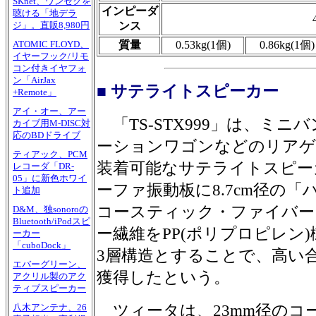
SKnet、ワンセグを
インピーダ
聴ける「地デラ
ンス
ジ」。直販8,980円
質量
0.53kg(1個)
0.86kg(1個)
ATOMIC FLOYD、
イヤーフック/リモ
コン付きイヤフォ
ン「AirJax
■ サテライトスピーカー
+Remote」
アイ・オー、アー
「TS-STX999」は、ミニ
カイブ用M-DISC対
応のBDドライブ
ーションワゴンなどのリアゲ
ティアック、PCM
装着可能なサテライトスピー
レコーダ「DR-
05」に新色ホワイ
ーファ振動板に8.7cm径の「
ト追加
コースティック・ファイバー
D&M、独sonoroの
Bluetooth/iPodスピ
ー繊維をPP(ポリプロピレン
ーカー
「cuboDock」
3層構造とすることで、高い
エバーグリーン、
獲得したという。
アクリル製のアク
ティブスピーカー
ツィータは、23mm径のコ
八木アンテナ、26