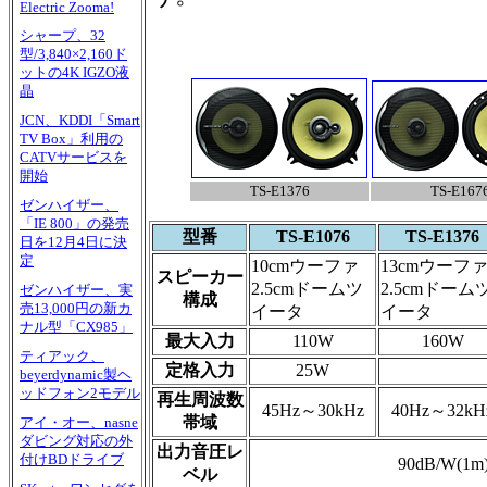
Electric Zooma!
シャープ、32
型/3,840×2,160ド
ットの4K IGZO液
晶
JCN、KDDI「Smart
TV Box」利用の
CATVサービスを
開始
TS-E1376
TS-E167
ゼンハイザー、
「IE 800」の発売
型番
TS-E1076
TS-E1376
日を12月4日に決
定
10cmウーファ
13cmウーフ
スピーカー
2.5cmドームツ
2.5cmドーム
ゼンハイザー、実
構成
売13,000円の新カ
イータ
イータ
ナル型「CX985」
最大入力
110W
160W
ティアック、
定格入力
25W
beyerdynamic製ヘ
ッドフォン2モデル
再生周波数
45Hz～30kHz
40Hz～32kH
帯域
アイ・オー、nasne
ダビング対応の外
出力音圧レ
付けBDドライブ
90dB/W(1m
ベル