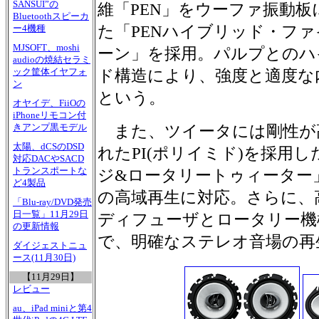
SANSUI”の
維「PEN」をウーファ振動板
Bluetoothスピーカ
た「PENハイブリッド・フ
ー4機種
MJSOFT、moshi
ーン」を採用。パルプとのハ
audioの焼結セラミ
ック筐体イヤフォ
ド構造により、強度と適度な
ン
という。
オヤイデ、FiiOの
iPhoneリモコン付
きアンプ黒モデル
また、ツイータには剛性が
太陽、dCSのDSD
れたPI(ポリイミド)を採用
対応DACやSACD
トランスポートな
ジ&ロータリートゥィーター」
ど4製品
の高域再生に対応。さらに、
「Blu-ray/DVD発売
日一覧」11月29日
ディフューザとロータリー機
の更新情報
で、明確なステレオ音場の再
ダイジェストニュ
ース(11月30日)
【11月29日】
レビュー
au、iPad miniと第4