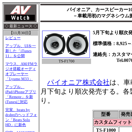
パイオニア、カースピーカー1
－車載用初のマグネシウム
◇ 最新ニュース ◇
5月下旬より順次
【11月30日】
レビュー
標準価格：8,925～5
アップル、UIを一
新した「iTunes
連絡先：カスタマ
11」を公開
Tel.0070-34
TS-F1700
マウス、AM/FMラ
ジオ搭載オーディ
オプレーヤー
「Lyumo M33」
パイオニア株式会社
は、車
アップル、
月下旬より順次発売する。各
iPad/iPhoneアプリ
「Remote」を新
り。
iTunesに対応
完実、beats by
型番
発売
dr.dreのヘッドフォ
ン「Beats Solo
カスタムフィット
HD」に新色
TS-F1000