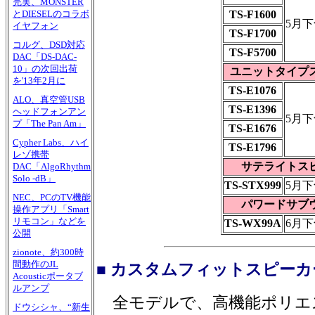
完実、MONSTER
TS-F1600
とDIESELのコラボ
5月下
イヤフォン
TS-F1700
コルグ、DSD対応
TS-F5700
DAC「DS-DAC-
10」の次回出荷
ユニットタイプ
を'13年2月に
TS-E1076
ALO、真空管USB
TS-E1396
ヘッドフォンアン
5月下
プ「The Pan Am」
TS-E1676
Cypher Labs、ハイ
TS-E1796
レゾ携帯
サテライトス
DAC「AlgoRhythm
Solo -dB」
TS-STX999
5月下
NEC、PCのTV機能
パワードサブ
操作アプリ「Smart
リモコン」などを
TS-WX99A
6月下
公開
zionote、約300時
間動作のJL
■ カスタムフィットスピーカ
Acousticポータブ
ルアンプ
全モデルで、高機能ポリエ
ドウシシャ、“新生