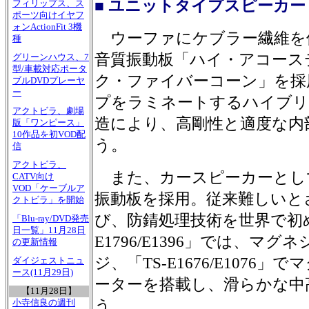
■ ユニットタイプスピーカー
フィリップス、ス
ポーツ向けイヤフ
ォンActionFit 3機
ウーファにケブラー繊維を
種
音質振動板「ハイ・アコース
グリーンハウス、7
型/車載対応ポータ
ク・ファイバーコーン」を採
ブルDVDプレーヤ
ー
プをラミネートするハイブリ
アクトビラ、劇場
造により、高剛性と適度な内
版「ワンピース」
10作品を初VOD配
う。
信
アクトビラ、
また、カースピーカーとし
CATV向け
VOD「ケーブルア
振動板を採用。従来難しいと
クトビラ」を開始
び、防錆処理技術を世界で初め
「Blu-ray/DVD発売
日一覧」11月28日
E1796/E1396」では、マ
の更新情報
ジ、「TS-E1676/E107
ダイジェストニュ
ース(11月29日)
ーターを搭載し、滑らかな中
【11月28日】
う。
小寺信良の週刊