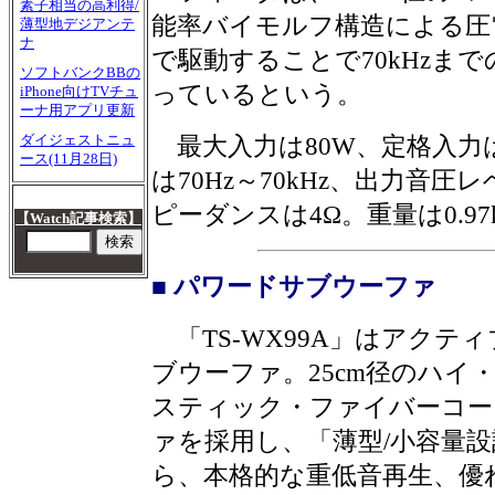
素子相当の高利得/
能率バイモルフ構造による圧
薄型地デジアンテ
ナ
で駆動することで70kHzま
ソフトバンクBBの
っているという。
iPhone向けTVチュ
ーナ用アプリ更新
ダイジェストニュ
最大入力は80W、定格入力は
ース(11月28日)
は70Hz～70kHz、出力音圧レベ
ピーダンスは4Ω。重量は0.97
【Watch記事検索】
■ パワードサブウーファ
「TS-WX99A」はアクテ
ブウーファ。25cm径のハイ
スティック・ファイバーコー
ァを採用し、「薄型/小容量
ら、本格的な重低音再生、優