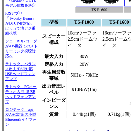
世代iPadの4G LTE
モデル価格を決定
TS-F1600
iOSアプリ
「Twonky Beam」
型番
TS-F1000
TS-F1600
がDTCP-IP対応。
iPhoneで地デジ番
10cmウーファ
16cmウーフ
組視聴
スピーカー
2.5cmドームツ
2.5cmドーム
ソニーBDレコーダ
構成
イータ
イータ
がiOS機器でのスト
リーミング視聴対
最大入力
80W
応へ
定格入力
20W
ラトック、バラン
ス出力/DSD対応
再生周波数
USBヘッドフォン
50Hz～70kHz
帯域
アンプ
出力音圧レ
ラトック、PCオー
91dB/W(1m)
ディオ入門用USB
ベル
ヘッドフォンアン
インピーダ
プ
ンス
ロジテック、apt-
質量
0.44kg(1個)
0.71kg(1個)
X/AAC対応の小型
Bluetoothイヤフォ
ン