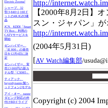
http://internet.watch.
Electric Zooma!
シャープ、32
【2000年8月2日
型/3,840×2,160ド
ットの4K IGZO液
晶
スン・ジャパン」がオー
JCN、KDDI「Smart
http://internet.watch.i
TV Box」利用の
CATVサービスを
開始
(
2004年5月31日
)
ゼンハイザー、
「IE 800」の発売
日を12月4日に決
[
定
AV Watch編集部
/
usuda@i
ゼンハイザー、実
売13,000円の新カ
ナル型「CX985」
00
00
ティアック、
00
beyerdynamic製ヘ
ッドフォン2モデル
アイ・オー、nasne
ダビング対応の外
Copyright (c) 2004 Imp
付けBDドライブ