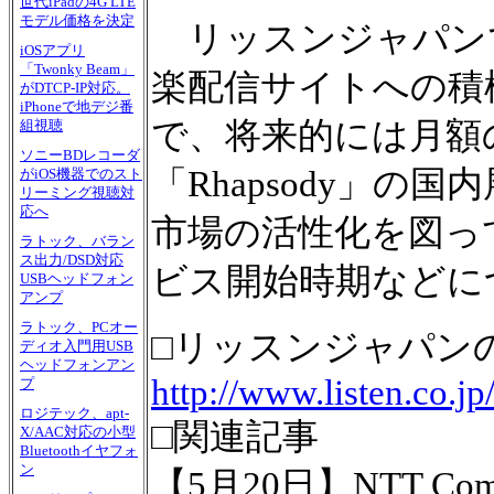
世代iPadの4G LTE
モデル価格を決定
リッスンジャパンで
iOSアプリ
「Twonky Beam」
楽配信サイトへの積
がDTCP-IP対応。
iPhoneで地デジ番
で、将来的には月額
組視聴
ソニーBDレコーダ
「Rhapsody」
がiOS機器でのスト
リーミング視聴対
応へ
市場の活性化を図って
ラトック、バラン
ス出力/DSD対応
ビス開始時期などに
USBヘッドフォン
アンプ
ラトック、PCオー
□リッスンジャパン
ディオ入門用USB
ヘッドフォンアン
http://www.listen.co.jp
プ
ロジテック、apt-
□関連記事
X/AAC対応の小型
Bluetoothイヤフォ
ン
【5月20日】NTT 