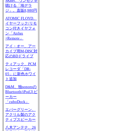
SKnet、ワンセグを
聴ける「地デラ
ジ」。直販8,980円
ATOMIC FLOYD、
イヤーフック/リモ
コン付きイヤフォ
ン「AirJax
+Remote」
アイ・オー、アー
カイブ用M-DISC対
応のBDドライブ
ティアック、PCM
レコーダ「DR-
05」に新色ホワイ
ト追加
D&M、独sonoroの
Bluetooth/iPodスピ
ーカー
「cuboDock」
エバーグリーン、
アクリル製のアク
ティブスピーカー
八木アンテナ、26