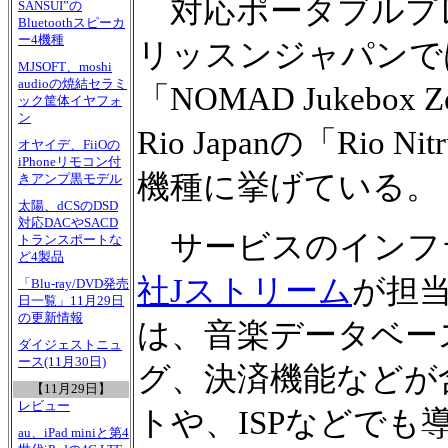
対応ポータブルプレ
SANSUI”の
Bluetoothスピーカ
ー4機種
リッスンジャパンで
MJSOFT、moshi
audioの焼結セラミ
「NOMAD Jukebox 
ック筐体イヤフォ
ン
Rio Japanの「Rio N
オヤイデ、FiiOの
iPhoneリモコン付
機種に挙げている。
きアンプ黒モデル
太陽、dCSのDSD
対応DACやSACD
サービスのインフ
トランスポートな
ど4製品
社Jストリーム
が担
「Blu-ray/DVD発売
日一覧」11月29日
の更新情報
は、音楽データベー
ダイジェストニュ
ース(11月30日)
グ、決済機能などが
【11月29日】
レビュー
トや、ISPなどでも
au、iPad miniと第4