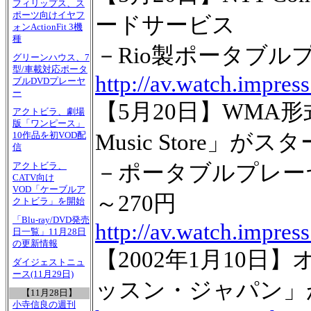
フィリップス、ス
ポーツ向けイヤフ
ードサービス
ォンActionFit 3機
種
－Rio製ポータブ
グリーンハウス、7
型/車載対応ポータ
http://av.watch.impres
ブルDVDプレーヤ
ー
【5月20日】WMA形
アクトビラ、劇場
版「ワンピース」
Music Store」がス
10作品を初VOD配
信
－ポータブルプレーヤ
アクトビラ、
CATV向け
VOD「ケーブルア
～270円
クトビラ」を開始
「Blu-ray/DVD発売
http://av.watch.impres
日一覧」11月28日
の更新情報
【2002年1月10
ダイジェストニュ
ース(11月29日)
ッスン・ジャパン」がオ
【11月28日】
小寺信良の週刊