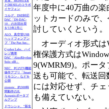
完実、MONSTER
とDIESELのコラボ
年度中に40万曲の
イヤフォン
コルグ、DSD対応
ットカードのみで、今
DAC「DS-DAC-
10」の次回出荷
討していくという。
を'13年2月に
ALO、真空管USB
ヘッドフォンアン
オーディオ形式はWindo
プ「The Pan Am」
Cypher Labs、ハイ
権保護方式はWindows Med
レゾ携帯
DAC「AlgoRhythm
Solo -dB」
9(WMRM9)。ポ
NEC、PCのTV機能
操作アプリ「Smart
送も可能で、転送回数
リモコン」などを
公開
には対応せず、チェ
zionote、約300時
間動作のJL
も備えていない。
Acousticポータブ
ルアンプ
ドウシシャ、“新生