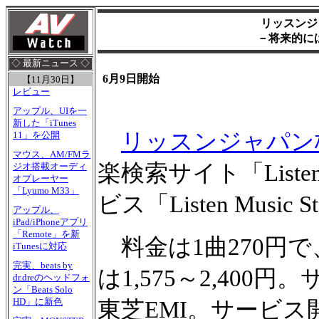
リッスンジ
－将来的には
◇ 最新ニュース ◇
6月9日開始
【11月30日】
レビュー
アップル、UIを一
新した「iTunes
リッスンジャパン
11」を公開
マウス、AM/FMラ
楽検索サイト「Liste
ジオ搭載オーディ
オプレーヤー
「Lyumo M33」
ビス「Listen Musi
アップル、
iPad/iPhoneアプリ
「Remote」を新
料金は1曲270円で
iTunesに対応
完実、beats by
は1,575～2,40
dr.dreのヘッドフォ
ン「Beats Solo
HD」に新色
東芝EMI。サービス