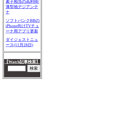
素子相当の高利得/
薄型地デジアンテ
ナ
ソフトバンクBBの
iPhone向けTVチュ
ーナ用アプリ更新
ダイジェストニュ
ース(11月28日)
【Watch記事検索】