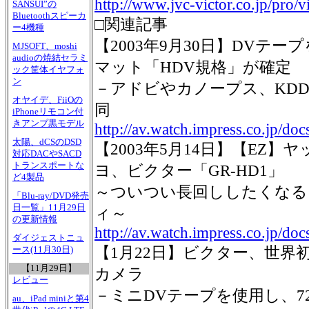
http://www.jvc-victor.co.jp/pro/
SANSUI”の
Bluetoothスピーカ
□関連記事
ー4機種
【2003年9月30日】DVテ
MJSOFT、moshi
audioの焼結セラミ
マット「HDV規格」が確定
ック筐体イヤフォ
ン
－アドビやカノープス、KD
オヤイデ、FiiOの
同
iPhoneリモコン付
きアンプ黒モデル
http://av.watch.impress.co.jp/d
太陽、dCSのDSD
【2003年5月14日】【EZ
対応DACやSACD
トランスポートな
ヨ、ビクター「GR-HD1」
ど4製品
～ついつい長回ししたくなる
「Blu-ray/DVD発売
日一覧」11月29日
ィ～
の更新情報
http://av.watch.impress.co.jp/
ダイジェストニュ
【1月22日】ビクター、世界
ース(11月30日)
【11月29日】
カメラ
レビュー
－ミニDVテープを使用し、720
au、iPad miniと第4