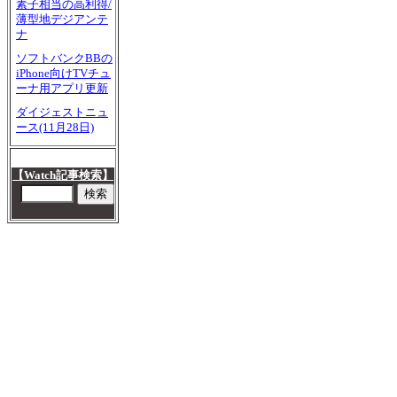
素子相当の高利得/
薄型地デジアンテ
ナ
ソフトバンクBBの
iPhone向けTVチュ
ーナ用アプリ更新
ダイジェストニュ
ース(11月28日)
【Watch記事検索】