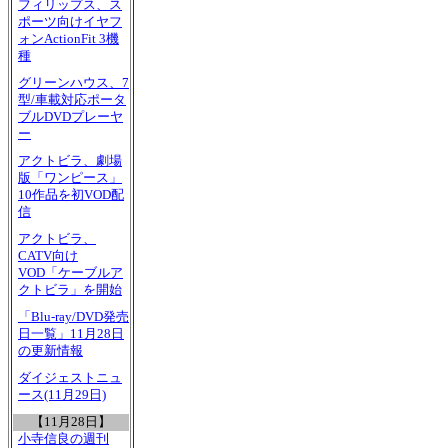
フィリップス、ス
ポーツ向けイヤフ
ォンActionFit 3機
種
グリーンハウス、7
型/車載対応ポータ
ブルDVDプレーヤ
ー
アクトビラ、劇場
版「ワンピース」
10作品を初VOD配
信
アクトビラ、
CATV向け
VOD「ケーブルア
クトビラ」を開始
「Blu-ray/DVD発売
日一覧」11月28日
の更新情報
ダイジェストニュ
ース(11月29日)
【11月28日】
小寺信良の週刊