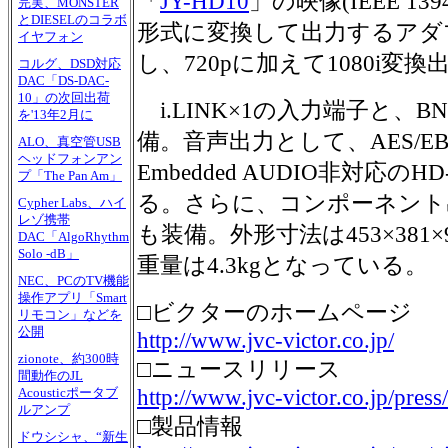
「
JY-HD10
」の映像(IEEE 1394
完実、MONSTER
とDIESELのコラボ
形式に変換して出力するアダ
イヤフォン
し、720pに加えて1080i変
コルグ、DSD対応
DAC「DS-DAC-
10」の次回出荷
i.LINK×1の入力端子と、B
を'13年2月に
備。音声出力として、AES/E
ALO、真空管USB
ヘッドフォンアン
Embedded AUDIO非対応の
プ「The Pan Am」
る。さらに、コンポーネント
Cypher Labs、ハイ
レゾ携帯
も装備。外形寸法は453×381×
DAC「AlgoRhythm
Solo -dB」
重量は4.3kgとなっている。
NEC、PCのTV機能
操作アプリ「Smart
□ビクターのホームページ
リモコン」などを
公開
http://www.jvc-victor.co.jp/
zionote、約300時
□ニュースリリース
間動作のJL
http://www.jvc-victor.co.jp/pre
Acousticポータブ
ルアンプ
□製品情報
ドウシシャ、“新生