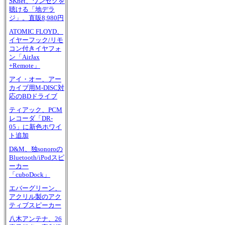
SKnet、ワンセグを
聴ける「地デラ
ジ」。直販8,980円
ATOMIC FLOYD、
イヤーフック/リモ
コン付きイヤフォ
ン「AirJax
+Remote」
アイ・オー、アー
カイブ用M-DISC対
応のBDドライブ
ティアック、PCM
レコーダ「DR-
05」に新色ホワイ
ト追加
D&M、独sonoroの
Bluetooth/iPodスピ
ーカー
「cuboDock」
エバーグリーン、
アクリル製のアク
ティブスピーカー
八木アンテナ、26