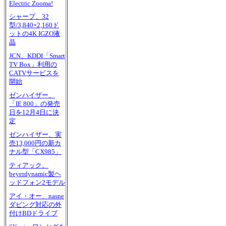
Electric Zooma!
シャープ、32
型/3,840×2,160ド
ットの4K IGZO液
晶
JCN、KDDI「Smart
TV Box」利用の
CATVサービスを
開始
ゼンハイザー、
「IE 800」の発売
日を12月4日に決
定
ゼンハイザー、実
売13,000円の新カ
ナル型「CX985」
ティアック、
beyerdynamic製ヘ
ッドフォン2モデル
アイ・オー、nasne
ダビング対応の外
付けBDドライブ