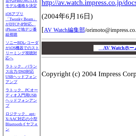
世代iPadの4G LTE
http://av.watch.impress.co.jp/do
モデル価格を決定
iOSアプリ
(2004年6月16日)
「Twonky Beam」
がDTCP-IP対応。
[
AV Watch編集部
/
orimoto@impress.co.
iPhoneで地デジ番
組視聴
ソニーBDレコーダ
00
00
AV Watch
がiOS機器でのスト
リーミング視聴対
00
応へ
ラトック、バラン
ス出力/DSD対応
Copyright (c) 2004 Impress Corpo
USBヘッドフォン
アンプ
ラトック、PCオー
ディオ入門用USB
ヘッドフォンアン
プ
ロジテック、apt-
X/AAC対応の小型
Bluetoothイヤフォ
ン