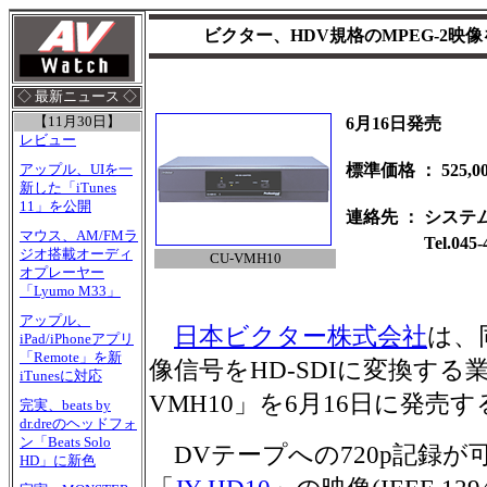
ビクター、HDV規格のMPEG-2映像
◇ 最新ニュース ◇
【11月30日】
6月16日発売
レビュー
標準価格
：
525,
アップル、UIを一
新した「iTunes
11」を公開
連絡先
：
システ
マウス、AM/FMラ
Tel.045-
ジオ搭載オーディ
CU-VMH10
オプレーヤー
「Lyumo M33」
アップル、
日本ビクター株式会社
は、
iPad/iPhoneアプリ
「Remote」を新
像信号をHD-SDIに変換する
iTunesに対応
VMH10」を6月16日に発売する
完実、beats by
dr.dreのヘッドフォ
ン「Beats Solo
DVテープへの720p記録が
HD」に新色