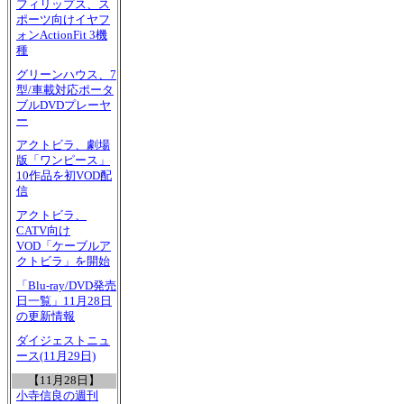
フィリップス、ス
ポーツ向けイヤフ
ォンActionFit 3機
種
グリーンハウス、7
型/車載対応ポータ
ブルDVDプレーヤ
ー
アクトビラ、劇場
版「ワンピース」
10作品を初VOD配
信
アクトビラ、
CATV向け
VOD「ケーブルア
クトビラ」を開始
「Blu-ray/DVD発売
日一覧」11月28日
の更新情報
ダイジェストニュ
ース(11月29日)
【11月28日】
小寺信良の週刊