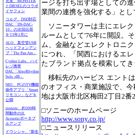
完実、MONSTER
ージを打ち出す場としての進
とDIESELのコラボ
業間の連携を強化する」とし
イヤフォン
コルグ、DSD対応
DAC「DS-DAC-
ソニータワーは主にエレク
10」の次回出荷
ルームとして'76年に開設。
を'13年2月に
ALO、真空管USB
ム、金融などエレクトロニク
ヘッドフォンアン
につれ、「関西におけるエレ
プ「The Pan Am」
Cypher Labs、ハイ
たブランド拠点を模索してき
レゾ携帯
DAC「AlgoRhythm
移転先のハービス エントは
Solo -dB」
NEC、PCのTV機能
のオフィス・商業施設で、今
操作アプリ「Smart
地は大阪市北区梅田2丁目2番2
リモコン」などを
公開
zionote、約300時
□ソニーのホームページ
間動作のJL
http://www.sony.co.jp/
Acousticポータブ
ルアンプ
□ニュースリリース
ドウシシャ、“新生