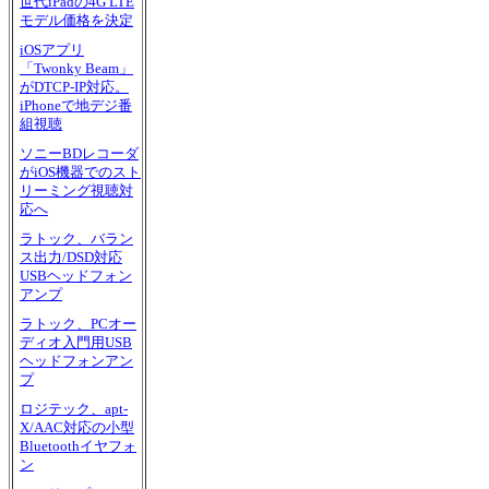
世代iPadの4G LTE
モデル価格を決定
iOSアプリ
「Twonky Beam」
がDTCP-IP対応。
iPhoneで地デジ番
組視聴
ソニーBDレコーダ
がiOS機器でのスト
リーミング視聴対
応へ
ラトック、バラン
ス出力/DSD対応
USBヘッドフォン
アンプ
ラトック、PCオー
ディオ入門用USB
ヘッドフォンアン
プ
ロジテック、apt-
X/AAC対応の小型
Bluetoothイヤフォ
ン