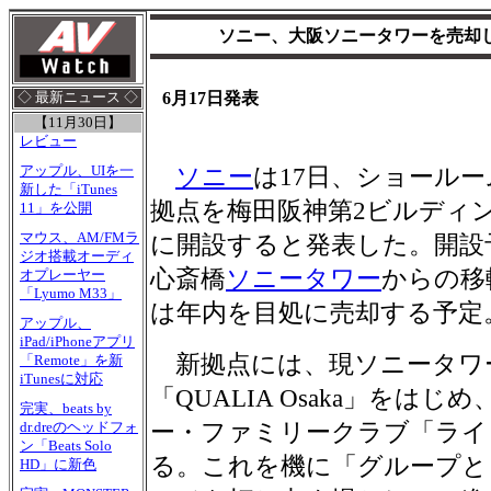
ソニー、大阪ソニータワーを売却
6月17日発表
◇ 最新ニュース ◇
【11月30日】
レビュー
アップル、UIを一
ソニー
は17日、ショール
新した「iTunes
拠点を梅田阪神第2ビルディ
11」を公開
マウス、AM/FMラ
に開設すると発表した。開設予
ジオ搭載オーディ
心斎橋
ソニータワー
からの移
オプレーヤー
「Lyumo M33」
は年内を目処に売却する予定
アップル、
iPad/iPhoneアプリ
新拠点には、現ソニータワ
「Remote」を新
iTunesに対応
「QUALIA Osaka」をは
完実、beats by
ー・ファミリークラブ「ライ
dr.dreのヘッドフォ
ン「Beats Solo
る。これを機に「グループと
HD」に新色