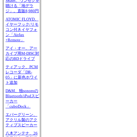
SKnet、ワンセグを
聴ける「地デラ
ジ」。直販8,980円
ATOMIC FLOYD、
イヤーフック/リモ
コン付きイヤフォ
ン「AirJax
+Remote」
アイ・オー、アー
カイブ用M-DISC対
応のBDドライブ
ティアック、PCM
レコーダ「DR-
05」に新色ホワイ
ト追加
D&M、独sonoroの
Bluetooth/iPodスピ
ーカー
「cuboDock」
エバーグリーン、
アクリル製のアク
ティブスピーカー
八木アンテナ、26