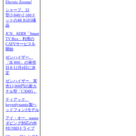
Electric Zooma!
シャープ、32
型/3,840×2,160ド
ットの4K IGZO液
晶
JCN、KDDI「Smart
TV Box」利用の
CATVサービスを
開始
ゼンハイザー、
「IE 800」の発売
日を12月4日に決
定
ゼンハイザー、実
売13,000円の新カ
ナル型「CX985」
ティアック、
beyerdynamic製ヘ
ッドフォン2モデル
アイ・オー、nasne
ダビング対応の外
付けBDドライブ