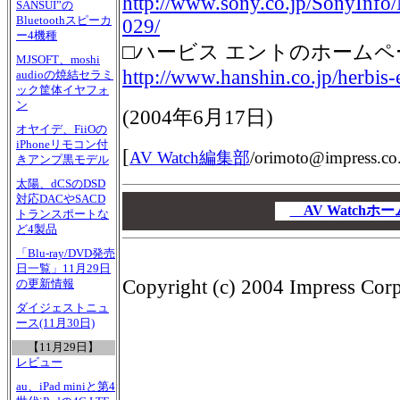
http://www.sony.co.jp/SonyInfo
SANSUI”の
Bluetoothスピーカ
029/
ー4機種
□ハービス エントのホームペ
MJSOFT、moshi
http://www.hanshin.co.jp/herbis-
audioの焼結セラミ
ック筐体イヤフォ
ン
(2004年6月17日)
オヤイデ、FiiOの
iPhoneリモコン付
[
AV Watch編集部
/
orimoto@impress.co.
きアンプ黒モデル
太陽、dCSのDSD
00
対応DACやSACD
00
AV Watch
トランスポートな
00
ど4製品
「Blu-ray/DVD発売
日一覧」11月29日
Copyright (c) 2004 Impress Corpo
の更新情報
ダイジェストニュ
ース(11月30日)
【11月29日】
レビュー
au、iPad miniと第4