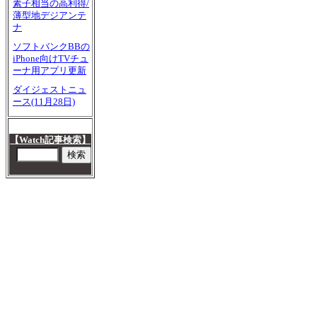
素子相当の高利得/
薄型地デジアンテ
ナ
ソフトバンクBBの
iPhone向けTVチュ
ーナ用アプリ更新
ダイジェストニュ
ース(11月28日)
【Watch記事検索】