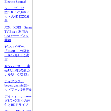
Electric Zooma!
シャープ、32
型/3,840×2,160ド
ットの4K IGZO液
晶
JCN、KDDI「Smart
TV Box」利用の
CATVサービスを
開始
ゼンハイザー、
「IE 800」の発売
日を12月4日に決
定
ゼンハイザー、実
売13,000円の新カ
ナル型「CX985」
ティアック、
beyerdynamic製ヘ
ッドフォン2モデル
アイ・オー、nasne
ダビング対応の外
付けBDドライブ