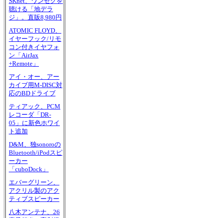
SKnet、ワンセグを
聴ける「地デラ
ジ」。直販8,980円
ATOMIC FLOYD、
イヤーフック/リモ
コン付きイヤフォ
ン「AirJax
+Remote」
アイ・オー、アー
カイブ用M-DISC対
応のBDドライブ
ティアック、PCM
レコーダ「DR-
05」に新色ホワイ
ト追加
D&M、独sonoroの
Bluetooth/iPodスピ
ーカー
「cuboDock」
エバーグリーン、
アクリル製のアク
ティブスピーカー
八木アンテナ、26