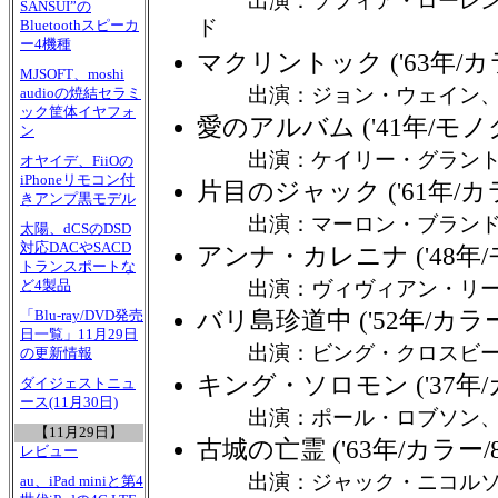
出演：ソフィア・ローレ
SANSUI”の
ド
Bluetoothスピーカ
ー4機種
マクリントック ('63年/カラ
MJSOFT、moshi
出演：ジョン・ウェイン
audioの焼結セラミ
ック筐体イヤフォ
愛のアルバム ('41年/モノク
ン
出演：ケイリー・グラン
オヤイデ、FiiOの
iPhoneリモコン付
片目のジャック ('61年/カラ
きアンプ黒モデル
出演：マーロン・ブラン
太陽、dCSのDSD
対応DACやSACD
アンナ・カレニナ ('48年/
トランスポートな
出演：ヴィヴィアン・リ
ど4製品
バリ島珍道中 ('52年/カラー
「Blu-ray/DVD発売
日一覧」11月29日
出演：ビング・クロスビ
の更新情報
キング・ソロモン ('37年/
ダイジェストニュ
ース(11月30日)
出演：ポール・ロブソン
【11月29日】
古城の亡霊 ('63年/カラー/
レビュー
出演：ジャック・ニコル
au、iPad miniと第4