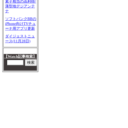
素子相当の高利得/
薄型地デジアンテ
ナ
ソフトバンクBBの
iPhone向けTVチュ
ーナ用アプリ更新
ダイジェストニュ
ース(11月28日)
【Watch記事検索】