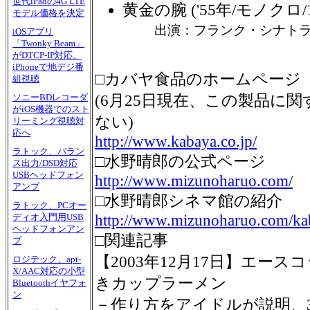
世代iPadの4G LTE
黄金の腕 ('55年/モノクロ/1
モデル価格を決定
出演：フランク・シナト
iOSアプリ
「Twonky Beam」
がDTCP-IP対応。
iPhoneで地デジ番
□カバヤ食品のホームページ
組視聴
(6月25日現在、この製品に
ソニーBDレコーダ
がiOS機器でのスト
ない)
リーミング視聴対
応へ
http://www.kabaya.co.jp/
ラトック、バラン
□水野晴郎の公式ページ
ス出力/DSD対応
USBヘッドフォン
http://www.mizunoharuo.com/
アンプ
□水野晴郎シネマ館の紹介
ラトック、PCオー
http://www.mizunoharuo.com/ka
ディオ入門用USB
ヘッドフォンアン
□関連記事
プ
【2003年12月17日】エー
ロジテック、apt-
X/AAC対応の小型
きカップラーメン
Bluetoothイヤフォ
ン
－作り方をアイドルが説明、