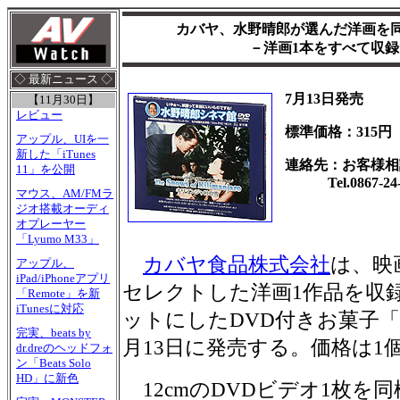
カバヤ、水野晴郎が選んだ洋画を同
－洋画1本をすべて収録
◇ 最新ニュース ◇
7月13日発売
【11月30日】
レビュー
標準価格：315円
アップル、UIを一
新した「iTunes
連絡先：お客様相
11」を公開
Tel.0867-24-
マウス、AM/FMラ
ジオ搭載オーディ
オプレーヤー
「Lyumo M33」
カバヤ食品株式会社
は、映
アップル、
iPad/iPhoneアプリ
セレクトした洋画1作品を収
「Remote」を新
iTunesに対応
ットにしたDVD付きお菓子
完実、beats by
月13日に発売する。価格は1個
dr.dreのヘッドフォ
ン「Beats Solo
HD」に新色
12cmのDVDビデオ1枚を