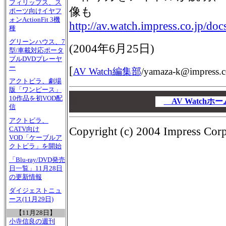
フィリップス、ス
像も
ポーツ向けイヤフ
ォンActionFit 3機
http://av.watch.impress.co.jp/d
種
グリーンハウス、7
(
2004年6月25日
)
型/車載対応ポータ
ブルDVDプレーヤ
ー
[
AV Watch編集部
/
yamaza-k@impress.c
アクトビラ、劇場
版「ワンピース」
00
10作品を初VOD配
00
AV Watch
信
00
アクトビラ、
Copyright (c) 2004 Impress Corpo
CATV向け
VOD「ケーブルア
クトビラ」を開始
「Blu-ray/DVD発売
日一覧」11月28日
の更新情報
ダイジェストニュ
ース(11月29日)
【11月28日】
小寺信良の週刊