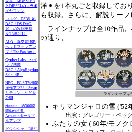
完実、MONSTER
洋画を1本丸ごと収録してお
とDIESELのコラボ
イヤフォン
も収録。さらに、解説リーフ
コルグ、DSD対応
DAC「DS-DAC-
ラインナップは全10作品。
10」の次回出荷
を'13年2月に
の通り。
ALO、真空管USB
ヘッドフォンアン
プ「The Pan Am」
Cypher Labs、ハイ
レゾ携帯
DAC「AlgoRhythm
Solo -dB」
NEC、PCのTV機能
操作アプリ「Smart
リモコン」などを
ラインナップは全
公開
キリマンジャロの雪 ('52年
zionote、約300時
間動作のJL
出演：グレゴリー・ペッ
Acousticポータブ
ルアンプ
ふたりの女 ('60年/モノクロ
ドウシシャ、“新生