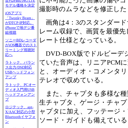
に不可能だった画像の傷やゴ
世代iPadの4G LTE
モデル価格を決定
撮影時のムラなどを修正した
iOSアプリ
「Twonky Beam」
画角は4：3のスタンダード
がDTCP-IP対応。
iPhoneで地デジ番
レーム収録で、画質を最優先
組視聴
レート仕様となっている。
ソニーBDレコーダ
がiOS機器でのスト
リーミング視聴対
DVD-BOX版でドルビー
応へ
ていた音声は、リニアPCM
ラトック、バラン
ス出力/DSD対応
と、オーディオ・コメンタリ
USBヘッドフォン
アンプ
テレオで収めている。
ラトック、PCオー
ディオ入門用USB
また、チャプタも多様な種
ヘッドフォンアン
プ
生チャプタ、ゲージ・チャプ
ロジテック、apt-
ャプタに加え、フッテージ・
X/AAC対応の小型
Bluetoothイヤフォ
ソード・ガイドも備えている
ン