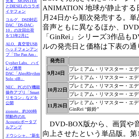
完実、MONSTER
とDIESELのコラボ
ANIMATION 地球が静止す
イヤフォン
月24日から順次発売する。単
コルグ、DSD対応
DAC「DS-DAC-
音声ともに異なるほか、DV
10」の次回出荷
「GinRei」シリーズ3作品
を'13年2月に
ALO、真空管USB
ルの発売日と価格は下表の通
ヘッドフォンアン
プ「The Pan Am」
発売日
Cypher Labs、ハイ
レゾ携帯
プレミアム・リマスター・エディ
9月24日
DAC「AlgoRhythm
プレミアム・リマスター・エディ
Solo -dB」
プレミアム・リマスター・エディ
NEC、PCのTV機能
10月22日
操作アプリ「Smart
プレミアム・リマスター・エディ
リモコン」などを
プレミアム・リマスター・エディ
公開
11月26日
GinRei “銀鈴”
zionote、約300時
間動作のJL
Acousticポータブ
DVD-BOX版から、画質や
ルアンプ
向上させたという単品版。第1
ドウシシャ、“新生