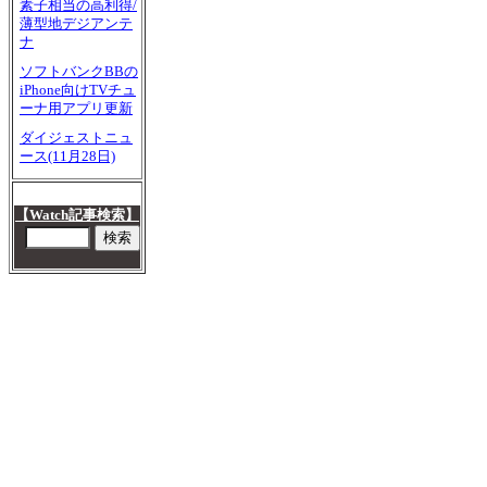
素子相当の高利得/
薄型地デジアンテ
ナ
ソフトバンクBBの
iPhone向けTVチュ
ーナ用アプリ更新
ダイジェストニュ
ース(11月28日)
【Watch記事検索】