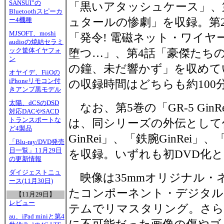
SANSUI”の
「黒いアタッシュケース」、
Bluetoothスピーカ
ュタールの惨劇」を収録。第2
ー4機種
MJSOFT、moshi
「発令! 電磁ネット・ワイヤ
audioの焼結セラミ
ック筐体イヤフォ
堕つ…」、第4話「豪傑たち
ン
の鐘、未だ響かず」を収めて
オヤイデ、FiiOの
iPhoneリモコン付
の収録時間はどちらも約100
きアンプ黒モデル
太陽、dCSのDSD
なお、第5巻の「GR-5 GinR
対応DACやSACD
トランスポートな
は、同シリーズの外伝として
ど4製品
GinRei」、「鉄腕GinRei
「Blu-ray/DVD発売
日一覧」11月29日
を収録。いずれも初DVD化
の更新情報
ダイジェストニュ
映像は35mmオリジナル・
ース(11月30日)
たコンポーネント・デジタル
【11月29日】
レビュー
テムでリマスタリング。さら
au、iPad miniと第4