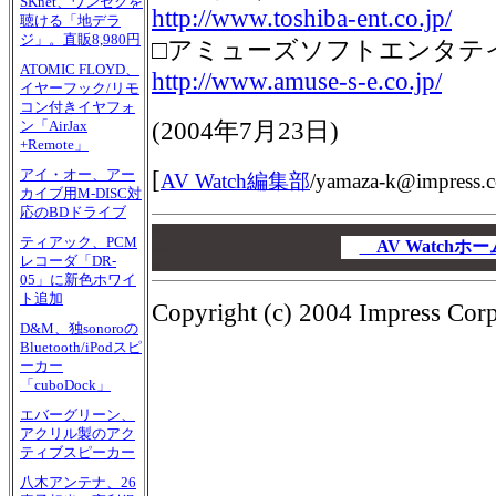
SKnet、ワンセグを
http://www.toshiba-ent.co.jp/
聴ける「地デラ
ジ」。直販8,980円
□アミューズソフトエンタテ
ATOMIC FLOYD、
http://www.amuse-s-e.co.jp/
イヤーフック/リモ
コン付きイヤフォ
(
2004年7月23日
)
ン「AirJax
+Remote」
[
アイ・オー、アー
AV Watch編集部
/
yamaza-k@impress.c
カイブ用M-DISC対
応のBDドライブ
00
ティアック、PCM
00
AV Watch
レコーダ「DR-
00
05」に新色ホワイ
ト追加
Copyright (c) 2004 Impress Corpo
D&M、独sonoroの
Bluetooth/iPodスピ
ーカー
「cuboDock」
エバーグリーン、
アクリル製のアク
ティブスピーカー
八木アンテナ、26