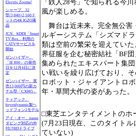
「鉄人28号」で知られる今
Electric Zooma!
風が楽しめる。
シャープ、32
型/3,840×2,160ド
ットの4K IGZO液
舞台は近未来。完全無公害
晶
ルギーシステム「シズマドラ
JCN、KDDI「Smart
TV Box」利用の
類は空前の繁栄を迎えていた
CATVサービスを
開始
界征服を企む秘密結社「BF
ゼンハイザー、
集められたエキスパート集団
「IE 800」の発売
日を12月4日に決
い戦いを繰り広げており、そ
定
ロボット・ジャイアントロボ
ゼンハイザー、実
売13,000円の新カ
年・草間大作の姿があった。
ナル型「CX985」
ティアック、
beyerdynamic製ヘ
ッドフォン2モデル
□東芝エンタテイメントのホ
アイ・オー、nasne
(7月23日現在、このタイト
ダビング対応の外
付けBDドライブ
ていない)