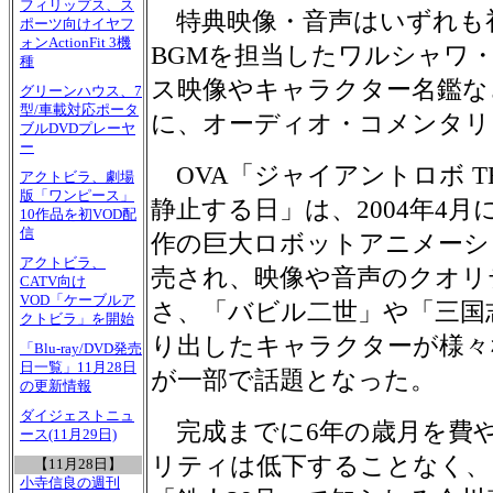
フィリップス、ス
特典映像・音声はいずれも
ポーツ向けイヤフ
ォンActionFit 3機
BGMを担当したワルシャワ
種
ス映像やキャラクター名鑑な
グリーンハウス、7
型/車載対応ポータ
に、オーディオ・コメンタリ
ブルDVDプレーヤ
ー
OVA「ジャイアントロボ THE
アクトビラ、劇場
版「ワンピース」
静止する日」は、2004年4
10作品を初VOD配
信
作の巨大ロボットアニメーショ
アクトビラ、
売され、映像や音声のクオリ
CATV向け
VOD「ケーブルア
さ、「バビル二世」や「三国
クトビラ」を開始
り出したキャラクターが様々
「Blu-ray/DVD発売
日一覧」11月28日
が一部で話題となった。
の更新情報
ダイジェストニュ
完成までに6年の歳月を費
ース(11月29日)
リティは低下することなく、
【11月28日】
小寺信良の週刊