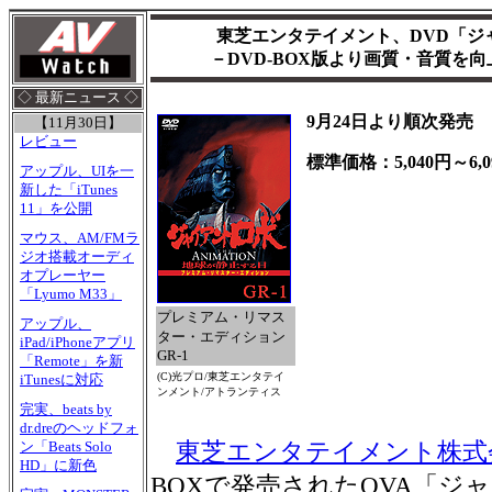
東芝エンタテイメント、DVD「ジ
－DVD-BOX版より画質・音質を
◇ 最新ニュース ◇
9月24日より順次発売
【11月30日】
レビュー
標準価格：5,040円～6,0
アップル、UIを一
新した「iTunes
11」を公開
マウス、AM/FMラ
ジオ搭載オーディ
オプレーヤー
「Lyumo M33」
プレミアム・リマス
アップル、
ター・エディション
iPad/iPhoneアプリ
GR-1
「Remote」を新
(C)光プロ/東芝エンタテイ
iTunesに対応
ンメント/アトランティス
完実、beats by
dr.dreのヘッドフォ
東芝エンタテイメント株式
ン「Beats Solo
HD」に新色
BOXで発売されたOVA「ジャ