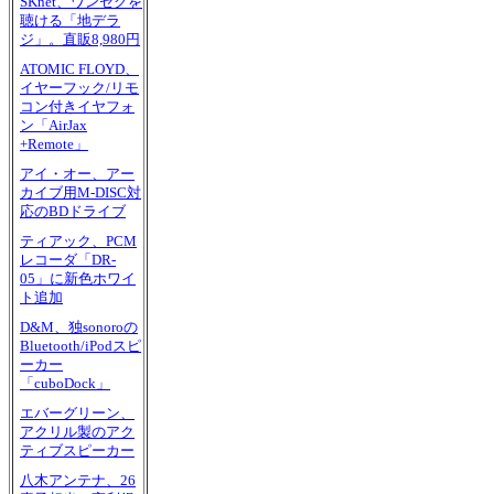
SKnet、ワンセグを
聴ける「地デラ
ジ」。直販8,980円
ATOMIC FLOYD、
イヤーフック/リモ
コン付きイヤフォ
ン「AirJax
+Remote」
アイ・オー、アー
カイブ用M-DISC対
応のBDドライブ
ティアック、PCM
レコーダ「DR-
05」に新色ホワイ
ト追加
D&M、独sonoroの
Bluetooth/iPodスピ
ーカー
「cuboDock」
エバーグリーン、
アクリル製のアク
ティブスピーカー
八木アンテナ、26