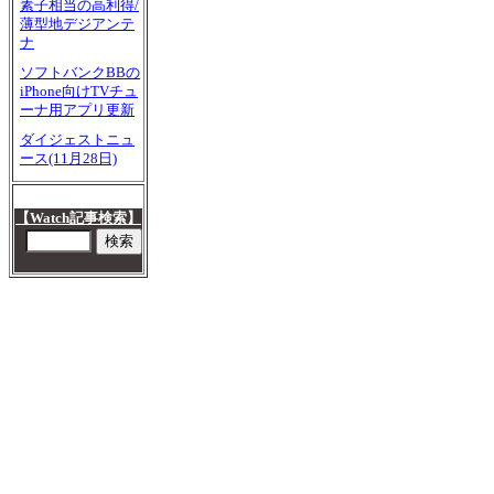
素子相当の高利得/
薄型地デジアンテ
ナ
ソフトバンクBBの
iPhone向けTVチュ
ーナ用アプリ更新
ダイジェストニュ
ース(11月28日)
【Watch記事検索】