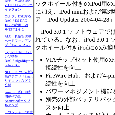
完実、MONSTER
ックホイール付きのiPod用のiPo
とDIESELのコラボ
イヤフォン
に加え、iPod miniおよび第
コルグ、DSD対応
ア「iPod Updater 2004-0
DAC「DS-DAC-
10」の次回出荷
を'13年2月に
iPod 3.0.1 ソフトウェ
ALO、真空管USB
れている。なお、iPod 3.0
ヘッドフォンアン
プ「The Pan Am」
クホイール付きiPodにのみ
Cypher Labs、ハイ
レゾ携帯
VIAチップセット使用のFi
DAC「AlgoRhythm
Solo -dB」
接続性を向上
NEC、PCのTV機能
FireWire Hub、および4-p
操作アプリ「Smart
リモコン」などを
続性を向上
公開
パワーマネジメント機能
zionote、約300時
間動作のJL
別売の外部バッテリパッ
Acousticポータブ
ルアンプ
スを向上
ドウシシャ、“新生