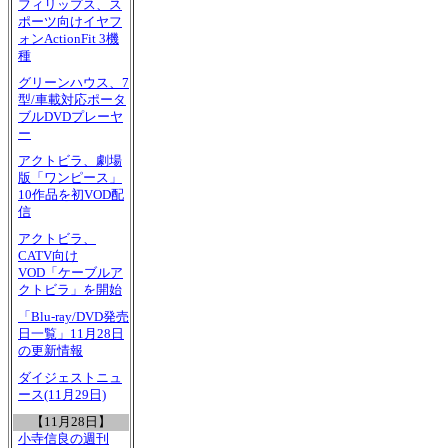
フィリップス、ス
ポーツ向けイヤフ
ォンActionFit 3機
種
グリーンハウス、7
型/車載対応ポータ
ブルDVDプレーヤ
ー
アクトビラ、劇場
版「ワンピース」
10作品を初VOD配
信
アクトビラ、
CATV向け
VOD「ケーブルア
クトビラ」を開始
「Blu-ray/DVD発売
日一覧」11月28日
の更新情報
ダイジェストニュ
ース(11月29日)
【11月28日】
小寺信良の週刊