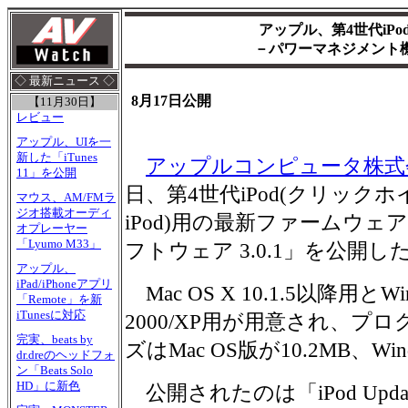
アップル、第4世代iP
－パワーマネジメント
◇ 最新ニュース ◇
8月17日公開
【11月30日】
レビュー
アップル、UIを一
新した「iTunes
アップルコンピュータ株式
11」を公開
日、第4世代iPod(クリック
マウス、AM/FMラ
ジオ搭載オーディ
iPod)用の最新ファームウェア「
オプレーヤー
「Lyumo M33」
フトウェア 3.0.1」を公開し
アップル、
iPad/iPhoneアプリ
Mac OS X 10.1.5以降用とWi
「Remote」を新
iTunesに対応
2000/XP用が用意され、プ
完実、beats by
ズはMac OS版が10.2MB、Win
dr.dreのヘッドフォ
ン「Beats Solo
HD」に新色
公開されたのは「iPod Update