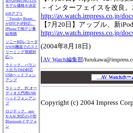
世代iPadの4G LTE
モデル価格を決定
－インターフェイスを改良。20G
iOSアプリ
http://av.watch.impress.co.jp/do
「Twonky Beam」
【7月20日】アップル、新iP
がDTCP-IP対応。
iPhoneで地デジ番
http://av.watch.impress.co.jp/d
組視聴
ソニーBDレコーダ
(
2004年8月18日
)
がiOS機器でのスト
リーミング視聴対
応へ
[
AV Watch編集部
/
furukawa@impress.c
ラトック、バラン
ス出力/DSD対応
00
USBヘッドフォン
00
AV Watch
アンプ
00
ラトック、PCオー
ディオ入門用USB
ヘッドフォンアン
Copyright (c) 2004 Impress Corpo
プ
ロジテック、apt-
X/AAC対応の小型
Bluetoothイヤフォ
ン