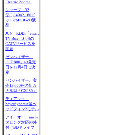
Electric Zooma!
シャープ、32
型/3,840×2,160ド
ットの4K IGZO液
晶
JCN、KDDI「Smart
TV Box」利用の
CATVサービスを
開始
ゼンハイザー、
「IE 800」の発売
日を12月4日に決
定
ゼンハイザー、実
売13,000円の新カ
ナル型「CX985」
ティアック、
beyerdynamic製ヘ
ッドフォン2モデル
アイ・オー、nasne
ダビング対応の外
付けBDドライブ