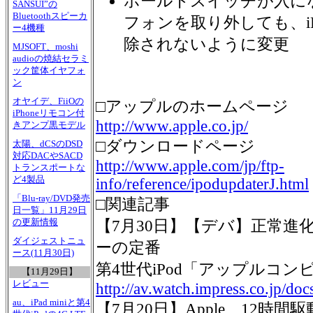
ホールドスイッチが入に
SANSUI”の
Bluetoothスピーカ
フォンを取り外しても、i
ー4機種
除されないように変更
MJSOFT、moshi
audioの焼結セラミ
ック筐体イヤフォ
ン
オヤイデ、FiiOの
□アップルのホームページ
iPhoneリモコン付
http://www.apple.co.jp/
きアンプ黒モデル
□ダウンロードページ
太陽、dCSのDSD
対応DACやSACD
http://www.apple.com/jp/ftp-
トランスポートな
ど4製品
info/reference/ipodupdaterJ.html
「Blu-ray/DVD発売
□関連記事
日一覧」11月29日
の更新情報
【7月30日】【デバ】正常進
ダイジェストニュ
ーの定番
ース(11月30日)
第4世代iPod「アップルコンピュ
【11月29日】
レビュー
http://av.watch.impress.co.jp/d
au、iPad miniと第4
【7月20日】Apple、12時間