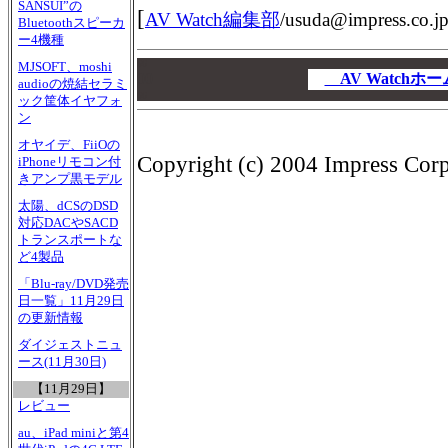
SANSUI”の
[
AV Watch編集部
/
usuda@impress.co.j
Bluetoothスピーカ
ー4機種
00
MJSOFT、moshi
00
AV Watch
audioの焼結セラミ
00
ック筐体イヤフォ
ン
オヤイデ、FiiOの
Copyright (c) 2004 Impress Corpo
iPhoneリモコン付
きアンプ黒モデル
太陽、dCSのDSD
対応DACやSACD
トランスポートな
ど4製品
「Blu-ray/DVD発売
日一覧」11月29日
の更新情報
ダイジェストニュ
ース(11月30日)
【11月29日】
レビュー
au、iPad miniと第4