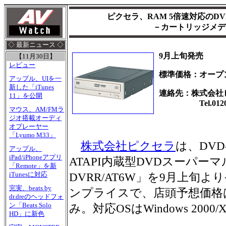
ピクセラ、RAM 5倍速対応のD
－カートリッジメデ
◇ 最新ニュース ◇
9月上旬発売
【11月30日】
レビュー
標準価格：オープ
アップル、UIを一
新した「iTunes
連絡先：株式会社
11」を公開
Tel.0120-7
マウス、AM/FMラ
ジオ搭載オーディ
オプレーヤー
「Lyumo M33」
株式会社ピクセラ
は、DVD
アップル、
iPad/iPhoneアプリ
ATAPI内蔵型DVDスーパーマ
「Remote」を新
iTunesに対応
DVRR/AT6W」を9月上旬
完実、beats by
ンプライスで、店頭予想価格は1
dr.dreのヘッドフォ
ン「Beats Solo
み。対応OSはWindows 2000/
HD」に新色