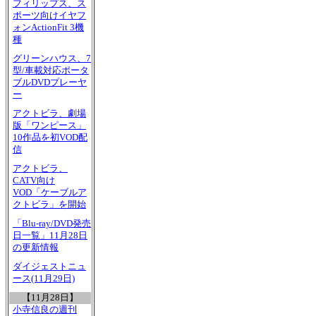
フィリップス、ス
ポーツ向けイヤフ
ォンActionFit 3機
種
グリーンハウス、7
型/車載対応ポータ
ブルDVDプレーヤ
ー
アクトビラ、劇場
版「ワンピース」
10作品を初VOD配
信
アクトビラ、
CATV向け
VOD「ケーブルア
クトビラ」を開始
「Blu-ray/DVD発売
日一覧」11月28日
の更新情報
ダイジェストニュ
ース(11月29日)
【11月28日】
小寺信良の週刊