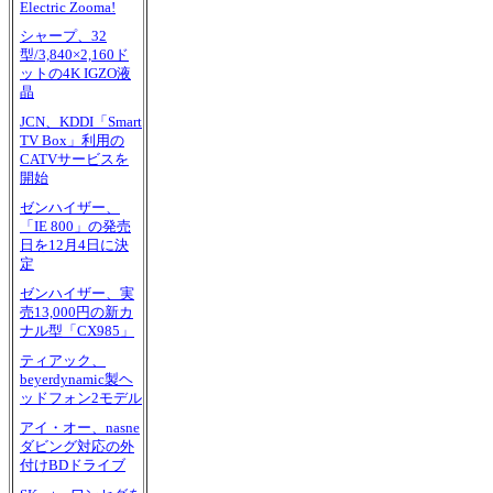
Electric Zooma!
シャープ、32
型/3,840×2,160ド
ットの4K IGZO液
晶
JCN、KDDI「Smart
TV Box」利用の
CATVサービスを
開始
ゼンハイザー、
「IE 800」の発売
日を12月4日に決
定
ゼンハイザー、実
売13,000円の新カ
ナル型「CX985」
ティアック、
beyerdynamic製ヘ
ッドフォン2モデル
アイ・オー、nasne
ダビング対応の外
付けBDドライブ