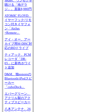
SKnet、ワンセグを
聴ける「地デラ
ジ」。直販8,980円
ATOMIC FLOYD、
イヤーフック/リモ
コン付きイヤフォ
ン「AirJax
+Remote」
アイ・オー、アー
カイブ用M-DISC対
応のBDドライブ
ティアック、PCM
レコーダ「DR-
05」に新色ホワイ
ト追加
D&M、独sonoroの
Bluetooth/iPodスピ
ーカー
「cuboDock」
エバーグリーン、
アクリル製のアク
ティブスピーカー
八木アンテナ、26