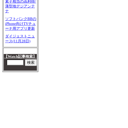
素子相当の高利得/
薄型地デジアンテ
ナ
ソフトバンクBBの
iPhone向けTVチュ
ーナ用アプリ更新
ダイジェストニュ
ース(11月28日)
【Watch記事検索】