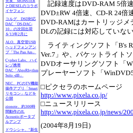
完実、MONSTER
記録速度はDVD-RAM 5倍速
とDIESELのコラボ
イヤフォン
DVD±RW 4倍速、CD-R 24倍
コルグ、DSD対応
DVD-RAMはカートリッジメ
DAC「DS-DAC-
10」の次回出荷
DLの記録には対応していな
を'13年2月に
ALO、真空管USB
ライティングソフト「B's Recor
ヘッドフォンアン
プ「The Pan Am」
Ver.7」や、パケットライトソフト
Cypher Labs、ハイ
DVDオーサリングソフト「WinDV
レゾ携帯
DAC「AlgoRhythm
プレーヤーソフト「WinDV
Solo -dB」
NEC、PCのTV機能
□ピクセラのホームページ
操作アプリ「Smart
リモコン」などを
http://www.pixela.co.jp/
公開
□ニュースリリース
zionote、約300時
http://www.pixela.co.jp/news/20
間動作のJL
Acousticポータブ
ルアンプ
(
2004年8月19日
)
ドウシシャ、“新生