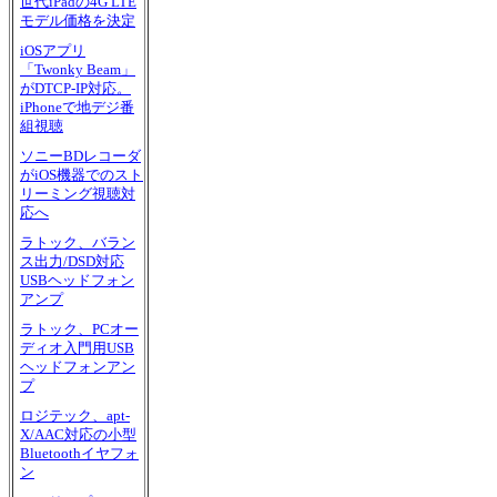
世代iPadの4G LTE
モデル価格を決定
iOSアプリ
「Twonky Beam」
がDTCP-IP対応。
iPhoneで地デジ番
組視聴
ソニーBDレコーダ
がiOS機器でのスト
リーミング視聴対
応へ
ラトック、バラン
ス出力/DSD対応
USBヘッドフォン
アンプ
ラトック、PCオー
ディオ入門用USB
ヘッドフォンアン
プ
ロジテック、apt-
X/AAC対応の小型
Bluetoothイヤフォ
ン