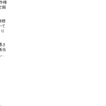
作権
で困
商標
いて
まり
通さ
係当
し、