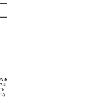
流通
で流
する
行な