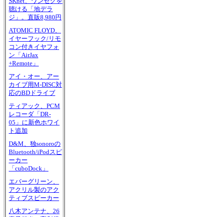
SKnet、ワンセグを
聴ける「地デラ
ジ」。直販8,980円
ATOMIC FLOYD、
イヤーフック/リモ
コン付きイヤフォ
ン「AirJax
+Remote」
アイ・オー、アー
カイブ用M-DISC対
応のBDドライブ
ティアック、PCM
レコーダ「DR-
05」に新色ホワイ
ト追加
D&M、独sonoroの
Bluetooth/iPodスピ
ーカー
「cuboDock」
エバーグリーン、
アクリル製のアク
ティブスピーカー
八木アンテナ、26