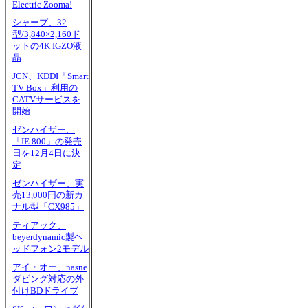
Electric Zooma!
シャープ、32
型/3,840×2,160ド
ットの4K IGZO液
晶
JCN、KDDI「Smart
TV Box」利用の
CATVサービスを
開始
ゼンハイザー、
「IE 800」の発売
日を12月4日に決
定
ゼンハイザー、実
売13,000円の新カ
ナル型「CX985」
ティアック、
beyerdynamic製ヘ
ッドフォン2モデル
アイ・オー、nasne
ダビング対応の外
付けBDドライブ