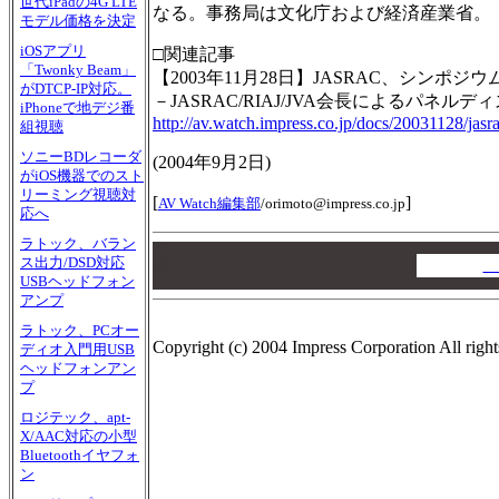
世代iPadの4G LTE
なる。事務局は文化庁および経済産業省。
モデル価格を決定
iOSアプリ
□関連記事
「Twonky Beam」
【2003年11月28日】JASRAC、シン
がDTCP-IP対応。
－JASRAC/RIAJ/JVA会長によるパネル
iPhoneで地デジ番
http://av.watch.impress.co.jp/docs/20031128/jasr
組視聴
ソニーBDレコーダ
(2004年9月2日)
がiOS機器でのスト
リーミング視聴対
[
]
AV Watch編集部
/
orimoto@impress.co.jp
応へ
ラトック、バラン
00
ス出力/DSD対応
00
A
USBヘッドフォン
00
アンプ
ラトック、PCオー
Copyright (c) 2004 Impress Corporation All right
ディオ入門用USB
ヘッドフォンアン
プ
ロジテック、apt-
X/AAC対応の小型
Bluetoothイヤフォ
ン