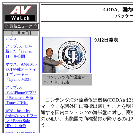
CODA、国内
－パッケ
◇ 最新ニュース ◇
【11月30日】
レビュー
9月2日発表
アップル、UIを一
新した「iTunes
11」を公開
マウス、AM/FMラ
ジオ搭載オーディ
オプレーヤー
「コンテンツ海外流通マー
「Lyumo M33」
ク」と角川代表
アップル、
iPad/iPhoneアプリ
「Remote」を新
コンテンツ海外流通促進機構(CODA)は
iTunesに対応
マーク」を諸外国に商標出願したことを明
完実、beats by
通する国内コンテンツの海賊盤に対し、商
dr.dreのヘッドフォ
のが狙い。出願国で商標登録が降りるのは2
ン「Beats Solo
う。
HD」に新色