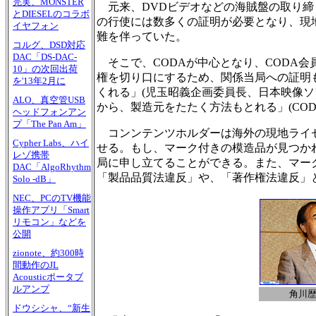
完実、MONSTER
元来、DVDビデオなどの海賊盤の取り締
とDIESELのコラボ
の行使には数多くの証明が必要となり、現
イヤフォン
難を伴っていた。
コルグ、DSD対応
DAC「DS-DAC-
そこで、CODAが中心となり、CODA
10」の次回出荷
権を切り口にするため、関係当局への証明
を'13年2月に
くれる」(児玉昭義企画委員長、日本映像
ALO、真空管USB
から、製造元をたたく方法もとれる」(COD
ヘッドフォンアン
プ「The Pan Am」
コンンテンツホルダーは海外の現地ライセ
Cypher Labs、ハイ
せる。もし、マーク付きの模造品が見つか
レゾ携帯
局に申し立てることができる。また、マー
DAC「AlgoRhythm
「製品品質法違反」や、「著作権法違反」
Solo -dB」
NEC、PCのTV機能
操作アプリ「Smart
リモコン」などを
公開
zionote、約300時
間動作のJL
Acousticポータブ
ルアンプ
角川
ドウシシャ、“新生