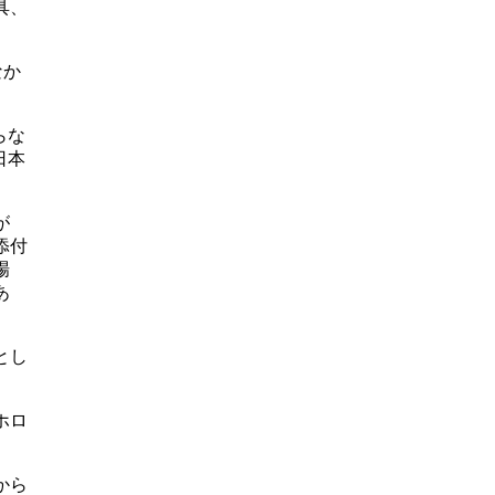
具、
なか
らな
日本
が
添付
場
あ
とし
ホロ
から