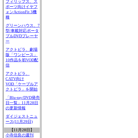
フィリップス、ス
ポーツ向けイヤフ
ォンActionFit 3機
種
グリーンハウス、7
型/車載対応ポータ
ブルDVDプレーヤ
ー
アクトビラ、劇場
版「ワンピース」
10作品を初VOD配
信
アクトビラ、
CATV向け
VOD「ケーブルア
クトビラ」を開始
「Blu-ray/DVD発売
日一覧」11月28日
の更新情報
ダイジェストニュ
ース(11月29日)
【11月28日】
小寺信良の週刊