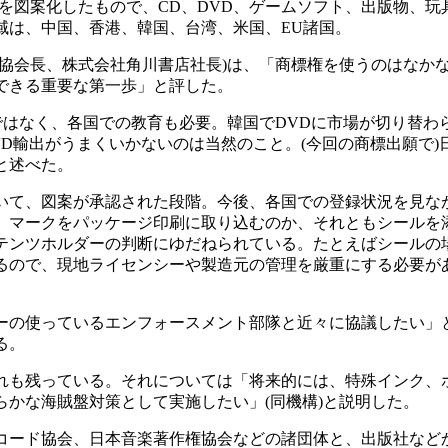
(CJ)」を図案化したもので、CD、DVD、ゲームソフト、出版物、玩
域は、中国、香港、韓国、台湾、米国、EU諸国。
協会長、株式会社角川書店社長)は、「商標権を使うのはなか
できる重要な第一歩」と評した。
ではなく、各国での教育も必要。韓国でDVDに市場が切り替わ
D輸出がうまくいかないのは当然のこと。(今回の商標出願で)
と述べた。
て、図案が承認された段階。今後、各国での登録状況を見な
。マークをパッケージ印刷に取り込むのか、それともシールを
テンツホルダーの判断にゆだねられている。たとえばシールの
るので、現地ライセンシーや製造元の管理を厳重にする必要が
の使っているエンフォースメント部隊と近々に協議したい」
る。
も残っている。それについては「将来的には、特殊インク、
かな海賊盤対策として実施したい」(同機構)と説明した。
ード協会、日本音楽著作権協会などの諸団体と、出版社など