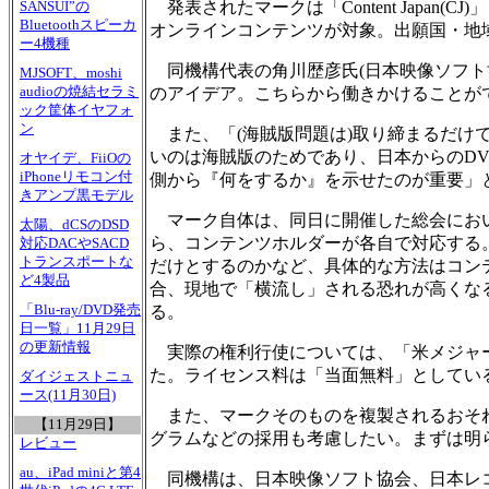
発表されたマークは「Content Japan
SANSUI”の
Bluetoothスピーカ
オンラインコンテンツが対象。出願国・地
ー4機種
同機構代表の角川歴彦氏(日本映像ソフト
MJSOFT、moshi
audioの焼結セラミ
のアイデア。こちらから働きかけることが
ック筐体イヤフォ
ン
また、「(海賊版問題は)取り締まるだけ
いのは海賊版のためであり、日本からのDV
オヤイデ、FiiOの
iPhoneリモコン付
側から『何をするか』を示せたのが重要」
きアンプ黒モデル
マーク自体は、同日に開催した総会におい
太陽、dCSのDSD
ら、コンテンツホルダーが各自で対応する
対応DACやSACD
トランスポートな
だけとするのかなど、具体的な方法はコン
ど4製品
合、現地で「横流し」される恐れが高くな
「Blu-ray/DVD発売
る。
日一覧」11月29日
の更新情報
実際の権利行使については、「米メジャー
た。ライセンス料は「当面無料」としてい
ダイジェストニュ
ース(11月30日)
また、マークそのものを複製されるおそれ
【11月29日】
グラムなどの採用も考慮したい。まずは明ら
レビュー
au、iPad miniと第4
同機構は、日本映像ソフト協会、日本レコ