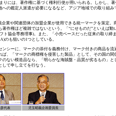
まりには、著作権に基づく権利行使が用いられる。しかし、著
地への鑑定人派遣が必要になるなど、アジア地域での取り組み
会員企業や関連団体の加盟企業が使用できる統一マークを策定。
も著作権ほど複雑ではないという。「“にせものだ”といえば動
ソフト協会専務理事)。また、「小売ベースだった従来の取り締
A)のも狙いの1つとしている。
ンシーに、マークの添付を義務付け、マーク付きの商品を流
れば、「マークの商標権を侵害した製品」として、その国の関
クのない模造品なら、「明らかな海賊盤・品質が劣るもの」と
として申し立てを行なう。
歴彦代表
児玉昭義企画委員長