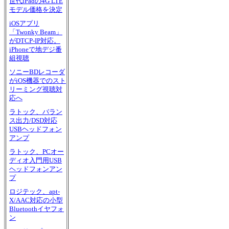
世代iPadの4G LTE
モデル価格を決定
iOSアプリ
「Twonky Beam」
がDTCP-IP対応。
iPhoneで地デジ番
組視聴
ソニーBDレコーダ
がiOS機器でのスト
リーミング視聴対
応へ
ラトック、バラン
ス出力/DSD対応
USBヘッドフォン
アンプ
ラトック、PCオー
ディオ入門用USB
ヘッドフォンアン
プ
ロジテック、apt-
X/AAC対応の小型
Bluetoothイヤフォ
ン