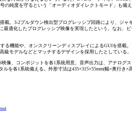
信号の純度を守るという「オーディオダイレクトモード」も備
。
搭載。3-2プルダウン検出型プログレッシブ回路により、ジャ
れに最適化したプログレッシブ映像を実現したという。なお、ビ
。
換する機能や、オンスクリーンディスプレイによるGUIを搭載。
の高級モデルなどとマッチするデザインを採用したとしている。
S映像、コンポジットを各1系統用意。音声出力は、アナログス
ルを各1系統備える。外形寸法は435×315×55mm(幅×奥行き×
tml