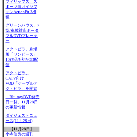
フィリップス、ス
ポーツ向けイヤフ
ォンActionFit 3機
種
グリーンハウス、7
型/車載対応ポータ
ブルDVDプレーヤ
ー
アクトビラ、劇場
版「ワンピース」
10作品を初VOD配
信
アクトビラ、
CATV向け
VOD「ケーブルア
クトビラ」を開始
「Blu-ray/DVD発売
日一覧」11月28日
の更新情報
ダイジェストニュ
ース(11月29日)
【11月28日】
小寺信良の週刊