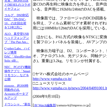
完実、MONSTER
楽CDの再生時に映像出力を停止し、音声
とDIESELのコラボ
イヤフォン
いる。音声用に192kHz/24bitのDACを搭載
コルグ、DSD対応
映像面では、ファロージャのDCDi回路を
DAC「DS-DAC-
を抑え、フィルム素材/ビデオ素材それぞ
10」の次回出荷
を'13年2月に
用には108MHz/12bitのDACを採用している
ALO、真空管USB
ほかにも、PAL方式の映像をNTSCに変
ヘッドフォンアン
ミ製フロントパネルを装備し、AVアンプ
プ「The Pan Am」
Cypher Labs、ハイ
映像出力端子は、D2、コンポーネント、
レゾ携帯
オ、アナログ5.1ch、光デジタル、同軸デジタ
DAC「AlgoRhythm
さ)。重量は3.2kg。リモコンが付属する。
Solo -dB」
NEC、PCのTV機能
操作アプリ「Smart
□ヤマハ株式会社のホームページ
リモコン」などを
http://www.yamaha.co.jp/
公開
□ニュースリリース
zionote、約300時
http://www.yamaha.co.jp/news/2004/04091001.h
間動作のJL
Acousticポータブ
(
2004年9月10日
)
ルアンプ
ドウシシャ、“新生
[
]
AV Watch編集部
/
yamaza-k@impress.co.jp