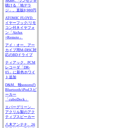
SKnet、ワンセグを
聴ける「地デラ
ジ」。直販8,980円
ATOMIC FLOYD、
イヤーフック/リモ
コン付きイヤフォ
ン「AirJax
+Remote」
アイ・オー、アー
カイブ用M-DISC対
応のBDドライブ
ティアック、PCM
レコーダ「DR-
05」に新色ホワイ
ト追加
D&M、独sonoroの
Bluetooth/iPodスピ
ーカー
「cuboDock」
エバーグリーン、
アクリル製のアク
ティブスピーカー
八木アンテナ、26