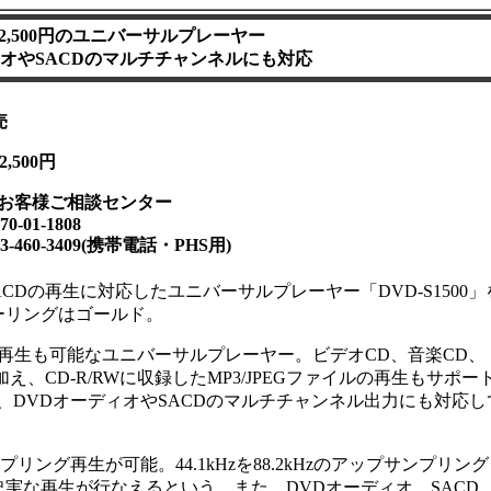
2,500円のユニバーサルプレーヤー
ィオやSACDのマルチチャンネルにも対応
売
,500円
Vお客様ご相談センター
-01-1808
460-3409(携帯電話・PHS用)
CDの再生に対応したユニバーサルプレーヤー「DVD-S1500」を
ラーリングはゴールド。
の再生も可能なユニバーサルプレーヤー。ビデオCD、音楽CD、
Wに加え、CD-R/RWに収録したMP3/JPEGファイルの再生もサポー
り、DVDオーディオやSACDのマルチチャンネル出力にも対応し
グ再生が可能。44.1kHzを88.2kHzのアップサンプリン
忠実な再生が行なえるという。また、DVDオーディオ、SACD