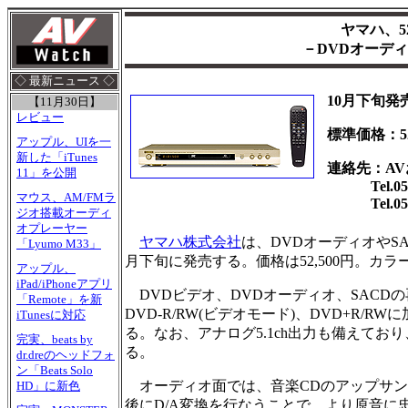
ヤマハ、5
－DVDオーデ
◇ 最新ニュース ◇
10月下旬発
【11月30日】
レビュー
標準価格：52
アップル、UIを一
新した「iTunes
連絡先：A
11」を公開
Tel.0570
マウス、AM/FMラ
Tel.053-
ジオ搭載オーディ
オプレーヤー
ヤマハ株式会社
は、DVDオーディオやSA
「Lyumo M33」
月下旬に発売する。価格は52,500円。カ
アップル、
iPad/iPhoneアプリ
DVDビデオ、DVDオーディオ、SACD
「Remote」を新
DVD-R/RW(ビデオモード)、DVD+R/R
iTunesに対応
る。なお、アナログ5.1ch出力も備えてお
完実、beats by
る。
dr.dreのヘッドフォ
ン「Beats Solo
オーディオ面では、音楽CDのアップサンプリン
HD」に新色
後にD/A変換を行なうことで、より原音に