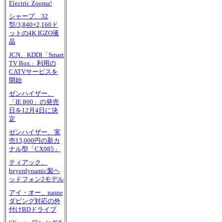
Electric Zooma!
シャープ、32
型/3,840×2,160ド
ットの4K IGZO液
晶
JCN、KDDI「Smart
TV Box」利用の
CATVサービスを
開始
ゼンハイザー、
「IE 800」の発売
日を12月4日に決
定
ゼンハイザー、実
売13,000円の新カ
ナル型「CX985」
ティアック、
beyerdynamic製ヘ
ッドフォン2モデル
アイ・オー、nasne
ダビング対応の外
付けBDドライブ