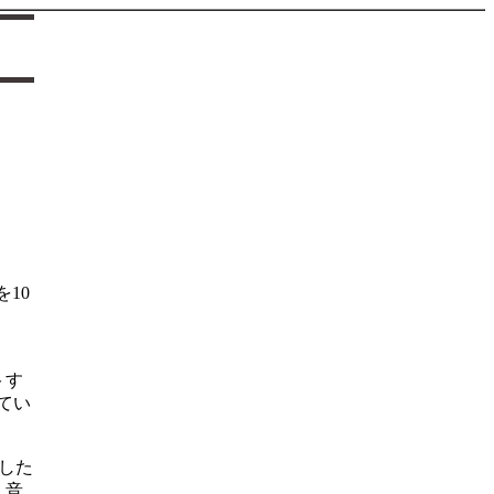
10
トす
てい
グした
、音