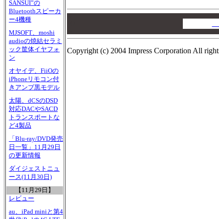
SANSUI”の
Bluetoothスピーカ
00
ー4機種
00
A
00
MJSOFT、moshi
audioの焼結セラミ
ック筐体イヤフォ
Copyright (c) 2004 Impress Corporation All right
ン
オヤイデ、FiiOの
iPhoneリモコン付
きアンプ黒モデル
太陽、dCSのDSD
対応DACやSACD
トランスポートな
ど4製品
「Blu-ray/DVD発売
日一覧」11月29日
の更新情報
ダイジェストニュ
ース(11月30日)
【11月29日】
レビュー
au、iPad miniと第4