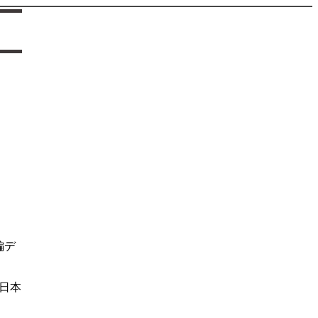
編デ
日本