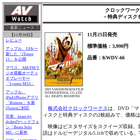
クロックワークス
－特典ディスクを加
◇ 最新ニュース ◇
11月25日発売
【11月30日】
レビュー
標準価格：3,990円
アップル、UIを一
新した「iTunes
品番：KWDV-66
11」を公開
マウス、AM/FMラ
ジオ搭載オーディ
オプレーヤー
「Lyumo M33」
2003 SAHAMONGKOLFILM
アップル、
INTERNATIONAL CO.,LTD.
ALL RIGHTS RESERVED.
iPad/iPhoneアプリ
「Remote」を新
株式会社クロックワークス
は、DVD「マ
iTunesに対応
ィスクと特典ディスクの2枚組みで、価格は3
完実、beats by
dr.dreのヘッドフォ
映像はビスタサイズをスクイーズ収録。音声
ン「Beats Solo
HD」に新色
語はドルビーデジタル5.1chで収めている