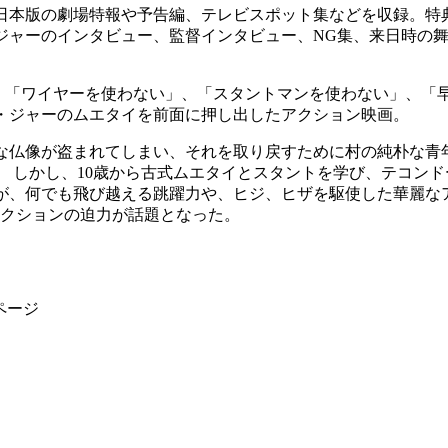
本版の劇場特報や予告編、テレビスポット集などを収録。特
ジャーのインタビュー、監督インタビュー、NG集、来日時の
、「ワイヤーを使わない」、「スタントマンを使わない」、「
・ジャーのムエタイを前面に押し出したアクション映画。
仏像が盗まれてしまい、それを取り戻すために村の純朴な青
 しかし、10歳から古式ムエタイとスタントを学び、テコンド
が、何でも飛び越える跳躍力や、ヒジ、ヒザを駆使した華麗な
アクションの迫力が話題となった。
ページ