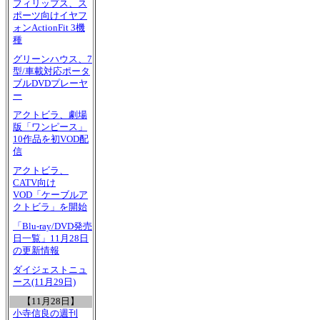
フィリップス、ス
ポーツ向けイヤフ
ォンActionFit 3機
種
グリーンハウス、7
型/車載対応ポータ
ブルDVDプレーヤ
ー
アクトビラ、劇場
版「ワンピース」
10作品を初VOD配
信
アクトビラ、
CATV向け
VOD「ケーブルア
クトビラ」を開始
「Blu-ray/DVD発売
日一覧」11月28日
の更新情報
ダイジェストニュ
ース(11月29日)
【11月28日】
小寺信良の週刊