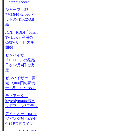
Electric Zooma!
シャープ、32
型/3,840×2,160ド
ットの4K IGZO液
晶
JCN、KDDI「Smart
TV Box」利用の
CATVサービスを
開始
ゼンハイザー、
「IE 800」の発売
日を12月4日に決
定
ゼンハイザー、実
売13,000円の新カ
ナル型「CX985」
ティアック、
beyerdynamic製ヘ
ッドフォン2モデル
アイ・オー、nasne
ダビング対応の外
付けBDドライブ