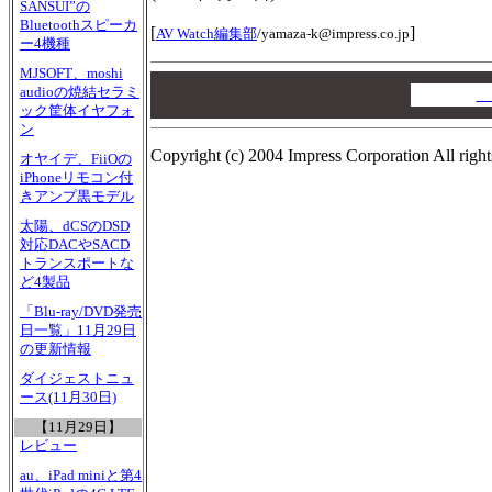
SANSUI”の
Bluetoothスピーカ
[
]
AV Watch編集部
/
yamaza-k@impress.co.jp
ー4機種
MJSOFT、moshi
00
audioの焼結セラミ
00
A
ック筐体イヤフォ
00
ン
Copyright (c) 2004 Impress Corporation All right
オヤイデ、FiiOの
iPhoneリモコン付
きアンプ黒モデル
太陽、dCSのDSD
対応DACやSACD
トランスポートな
ど4製品
「Blu-ray/DVD発売
日一覧」11月29日
の更新情報
ダイジェストニュ
ース(11月30日)
【11月29日】
レビュー
au、iPad miniと第4