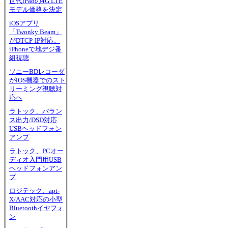
世代iPadの4G LTE
モデル価格を決定
iOSアプリ
「Twonky Beam」
がDTCP-IP対応。
iPhoneで地デジ番
組視聴
ソニーBDレコーダ
がiOS機器でのスト
リーミング視聴対
応へ
ラトック、バラン
ス出力/DSD対応
USBヘッドフォン
アンプ
ラトック、PCオー
ディオ入門用USB
ヘッドフォンアン
プ
ロジテック、apt-
X/AAC対応の小型
Bluetoothイヤフォ
ン