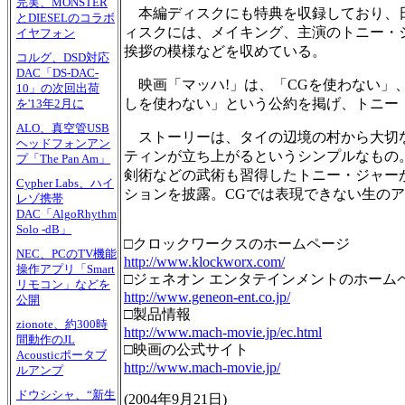
完実、MONSTER
本編ディスクにも特典を収録しており、日
とDIESELのコラボ
ィスクには、メイキング、主演のトニー・
イヤフォン
挨拶の模様などを収めている。
コルグ、DSD対応
DAC「DS-DAC-
映画「マッハ!」は、「CGを使わない」
10」の次回出荷
しを使わない」という公約を掲げ、トニー
を'13年2月に
ALO、真空管USB
ストーリーは、タイの辺境の村から大切な
ヘッドフォンアン
ティンが立ち上がるというシンプルなもの。
プ「The Pan Am」
剣術などの武術も習得したトニー・ジャー
Cypher Labs、ハイ
ションを披露。CGでは表現できない生の
レゾ携帯
DAC「AlgoRhythm
Solo -dB」
□クロックワークスのホームページ
NEC、PCのTV機能
http://www.klockworx.com/
操作アプリ「Smart
□ジェネオン エンタテインメントのホーム
リモコン」などを
http://www.geneon-ent.co.jp/
公開
□製品情報
zionote、約300時
http://www.mach-movie.jp/ec.html
間動作のJL
□映画の公式サイト
Acousticポータブ
http://www.mach-movie.jp/
ルアンプ
ドウシシャ、“新生
(
2004年9月21日
)