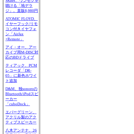
SKnet、ワンセグを
聴ける「地デラ
ジ」。直販8,980円
ATOMIC FLOYD、
イヤーフック/リモ
コン付きイヤフォ
ン「AirJax
+Remote」
アイ・オー、アー
カイブ用M-DISC対
応のBDドライブ
ティアック、PCM
レコーダ「DR-
05」に新色ホワイ
ト追加
D&M、独sonoroの
Bluetooth/iPodスピ
ーカー
「cuboDock」
エバーグリーン、
アクリル製のアク
ティブスピーカー
八木アンテナ、26