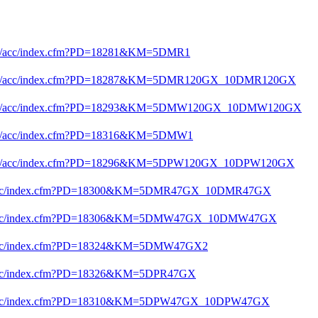
cdvd-r/acc/index.cfm?PD=18281&KM=5DMR1
recdvd-r/acc/index.cfm?PD=18287&KM=5DMR120GX_10DMR120GX
recdvd-r/acc/index.cfm?PD=18293&KM=5DMW120GX_10DMW120GX
cdvd-r/acc/index.cfm?PD=18316&KM=5DMW1
recdvd-r/acc/index.cfm?PD=18296&KM=5DPW120GX_10DPW120GX
dvd-r/acc/index.cfm?PD=18300&KM=5DMR47GX_10DMR47GX
/dvd-r/acc/index.cfm?PD=18306&KM=5DMW47GX_10DMW47GX
vd-r/acc/index.cfm?PD=18324&KM=5DMW47GX2
d-r/acc/index.cfm?PD=18326&KM=5DPR47GX
dvd-r/acc/index.cfm?PD=18310&KM=5DPW47GX_10DPW47GX