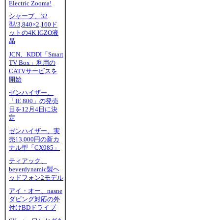
Electric Zooma!
シャープ、32
型/3,840×2,160ド
ットの4K IGZO液
晶
JCN、KDDI「Smart
TV Box」利用の
CATVサービスを
開始
ゼンハイザー、
「IE 800」の発売
日を12月4日に決
定
ゼンハイザー、実
売13,000円の新カ
ナル型「CX985」
ティアック、
beyerdynamic製ヘ
ッドフォン2モデル
アイ・オー、nasne
ダビング対応の外
付けBDドライブ