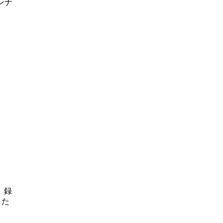
ンナ
。録
した