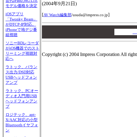
世代iPadの4G LTE
(
2004年9月21日
)
モデル価格を決定
iOSアプリ
[
]
AV Watch編集部
/
usuda@impress.co.jp
「Twonky Beam」
がDTCP-IP対応。
00
iPhoneで地デジ番
00
A
組視聴
00
ソニーBDレコーダ
がiOS機器でのスト
リーミング視聴対
Copyright (c) 2004 Impress Corporation All right
応へ
ラトック、バラン
ス出力/DSD対応
USBヘッドフォン
アンプ
ラトック、PCオー
ディオ入門用USB
ヘッドフォンアン
プ
ロジテック、apt-
X/AAC対応の小型
Bluetoothイヤフォ
ン