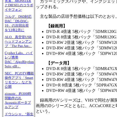
完実、MONSTER
カラーミックスパックや、インクジェット
とDIESELのコラボ
ップされる。
イヤフォン
主な製品の店頭予想価格は以下のとおり
コルグ、DSD対応
DAC「DS-DAC-
10」の次回出荷
【録画用】
を'13年2月に
DVD-R 4倍速 5枚パック「5DMR120GX
DVD-R 8倍速 5枚パック「5DMR120GX
ALO、真空管USB
ヘッドフォンアン
DVD-RW 2倍速 5枚パック「5DMW120
プ「The Pan Am」
DVD-RW 4倍速 5枚パック「5DMW120G
Cypher Labs、ハイ
DVD+RW 4倍速 5枚パック「5DPW120
レゾ携帯
DAC「AlgoRhythm
【データ用】
Solo -dB」
DVD-R 8倍速 5枚パック「5DMR47GX」
NEC、PCのTV機能
DVD-RW 2倍速 5枚パック「5DMW47G
操作アプリ「Smart
DVD-RW 4倍速 5枚パック「5DMW47G
リモコン」などを
DVD+R 8倍速 5枚パック「5DPR47GX」
公開
DVD+RW 4倍速 5枚パック「5DPW47G
zionote、約300時
間動作のJL
録画用のVシリーズは、VHSで同社が展開
Acousticポータブ
画用のDシリーズとともに、ACCuCORE
ルアンプ
という。
ドウシシャ、“新生