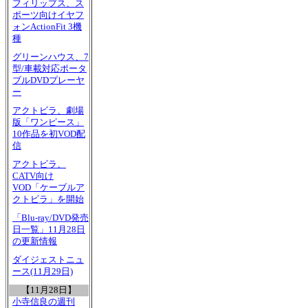
フィリップス、ス
ポーツ向けイヤフ
ォンActionFit 3機
種
グリーンハウス、7
型/車載対応ポータ
ブルDVDプレーヤ
ー
アクトビラ、劇場
版「ワンピース」
10作品を初VOD配
信
アクトビラ、
CATV向け
VOD「ケーブルア
クトビラ」を開始
「Blu-ray/DVD発売
日一覧」11月28日
の更新情報
ダイジェストニュ
ース(11月29日)
【11月28日】
小寺信良の週刊