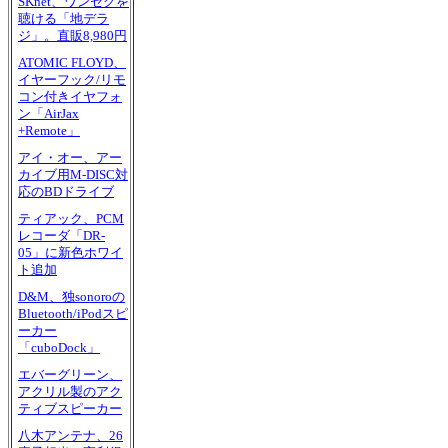
SKnet、ワンセグを
聴ける「地デラ
ジ」。直販8,980円
ATOMIC FLOYD、
イヤーフック/リモ
コン付きイヤフォ
ン「AirJax
+Remote」
アイ・オー、アー
カイブ用M-DISC対
応のBDドライブ
ティアック、PCM
レコーダ「DR-
05」に新色ホワイ
ト追加
D&M、独sonoroの
Bluetooth/iPodスピ
ーカー
「cuboDock」
エバーグリーン、
アクリル製のアク
ティブスピーカー
八木アンテナ、26