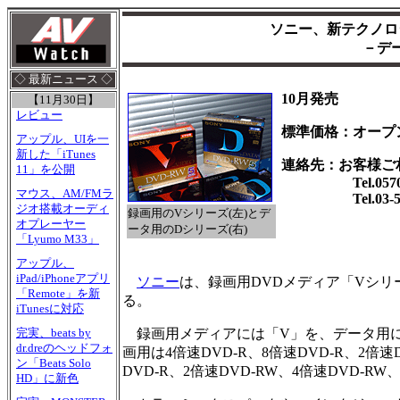
ソニー、新テクノロジ
－デ
◇ 最新ニュース ◇
10月発売
【11月30日】
レビュー
標準価格：オープ
アップル、UIを一
新した「iTunes
連絡先：お客様ご
11」を公開
Tel.0570-0
マウス、AM/FMラ
Tel.03-544
ジオ搭載オーディ
録画用のVシリーズ(左)とデ
オプレーヤー
ータ用のDシリーズ(右)
「Lyumo M33」
アップル、
iPad/iPhoneアプリ
ソニー
は、録画用DVDメディア「Vシリ
「Remote」を新
る。
iTunesに対応
録画用メディアには「V」を、データ用に
完実、beats by
dr.dreのヘッドフォ
画用は4倍速DVD-R、8倍速DVD-R、2倍速
ン「Beats Solo
DVD-R、2倍速DVD-RW、4倍速DVD-R
HD」に新色