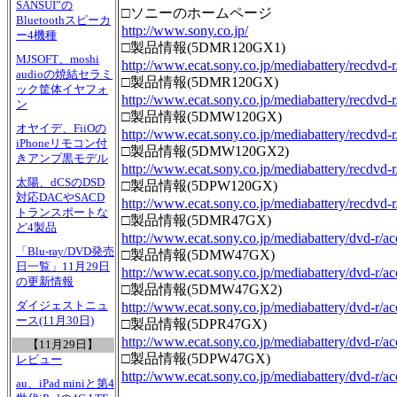
SANSUI”の
□ソニーのホームページ
Bluetoothスピーカ
http://www.sony.co.jp/
ー4機種
□製品情報(5DMR120GX1)
MJSOFT、moshi
http://www.ecat.sony.co.jp/mediabattery/re
audioの焼結セラミ
□製品情報(5DMR120GX)
ック筐体イヤフォ
http://www.ecat.sony.co.jp/mediabattery/
ン
□製品情報(5DMW120GX)
オヤイデ、FiiOの
http://www.ecat.sony.co.jp/mediabattery/
iPhoneリモコン付
□製品情報(5DMW120GX2)
きアンプ黒モデル
http://www.ecat.sony.co.jp/mediabattery/re
太陽、dCSのDSD
□製品情報(5DPW120GX)
対応DACやSACD
http://www.ecat.sony.co.jp/mediabattery/
トランスポートな
□製品情報(5DMR47GX)
ど4製品
http://www.ecat.sony.co.jp/mediabattery/
「Blu-ray/DVD発売
□製品情報(5DMW47GX)
日一覧」11月29日
http://www.ecat.sony.co.jp/mediabattery
の更新情報
□製品情報(5DMW47GX2)
ダイジェストニュ
http://www.ecat.sony.co.jp/mediabattery/d
ース(11月30日)
□製品情報(5DPR47GX)
http://www.ecat.sony.co.jp/mediabattery/dv
【11月29日】
□製品情報(5DPW47GX)
レビュー
http://www.ecat.sony.co.jp/mediabattery/
au、iPad miniと第4