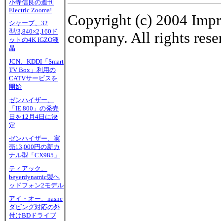
小寺信良の週刊
Electric Zooma!
Copyright (c) 2004 Impr
シャープ、32
型/3,840×2,160ド
company. All rights rese
ットの4K IGZO液
晶
JCN、KDDI「Smart
TV Box」利用の
CATVサービスを
開始
ゼンハイザー、
「IE 800」の発売
日を12月4日に決
定
ゼンハイザー、実
売13,000円の新カ
ナル型「CX985」
ティアック、
beyerdynamic製ヘ
ッドフォン2モデル
アイ・オー、nasne
ダビング対応の外
付けBDドライブ