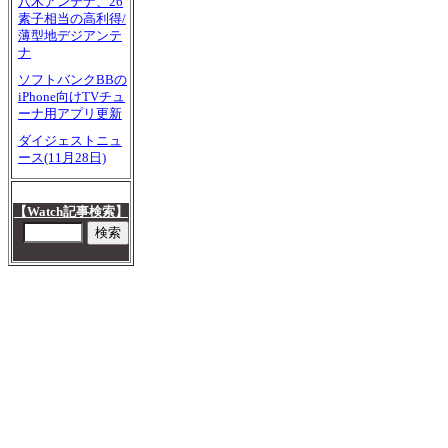
八木アンテナ、26
素子相当の高利得/
薄型地デジアンテ
ナ
ソフトバンクBBの
iPhone向けTVチュ
ーナ用アプリ更新
ダイジェストニュ
ース(11月28日)
【Watch記事検索】