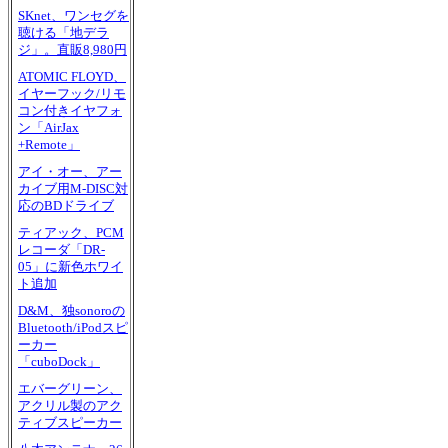
SKnet、ワンセグを
聴ける「地デラ
ジ」。直販8,980円
ATOMIC FLOYD、
イヤーフック/リモ
コン付きイヤフォ
ン「AirJax
+Remote」
アイ・オー、アー
カイブ用M-DISC対
応のBDドライブ
ティアック、PCM
レコーダ「DR-
05」に新色ホワイ
ト追加
D&M、独sonoroの
Bluetooth/iPodスピ
ーカー
「cuboDock」
エバーグリーン、
アクリル製のアク
ティブスピーカー