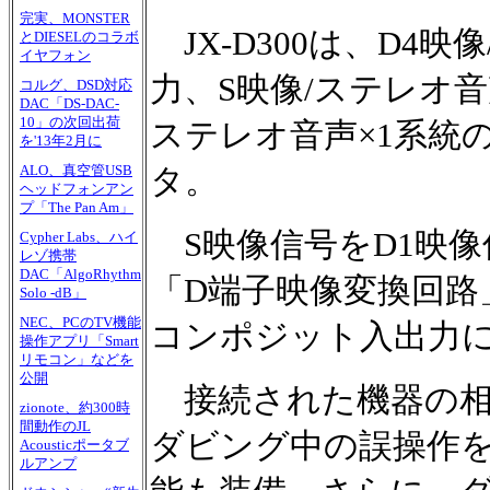
完実、MONSTER
JX-D300は、D4映
とDIESELのコラボ
イヤフォン
力、S映像/ステレオ音
コルグ、DSD対応
DAC「DS-DAC-
10」の次回出荷
ステレオ音声×1系統
を'13年2月に
タ。
ALO、真空管USB
ヘッドフォンアン
プ「The Pan Am」
S映像信号をD1映像
Cypher Labs、ハイ
レゾ携帯
DAC「AlgoRhythm
「D端子映像変換回路
Solo -dB」
NEC、PCのTV機能
コンポジット入出力
操作アプリ「Smart
リモコン」などを
公開
接続された機器の相
zionote、約300時
間動作のJL
ダビング中の誤操作
Acousticポータブ
ルアンプ