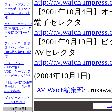
http://av.watch.impress
フィリップス、ス
ポーツ向けイヤフ
【2001年10月4日
ォンActionFit 3機
種
端子セレクタ
グリーンハウス、7
型/車載対応ポータ
http://av.watch.impress
ブルDVDプレーヤ
ー
【2001年9月19日
アクトビラ、劇場
版「ワンピース」
AVセレクタ
10作品を初VOD配
信
http://av.watch.impress
アクトビラ、
CATV向け
VOD「ケーブルア
(
2004年10月1日
)
クトビラ」を開始
「Blu-ray/DVD発売
日一覧」11月28日
[
AV Watch編集部
/
furukawa
の更新情報
ダイジェストニュ
ース(11月29日)
00
00
A
【11月28日】
00