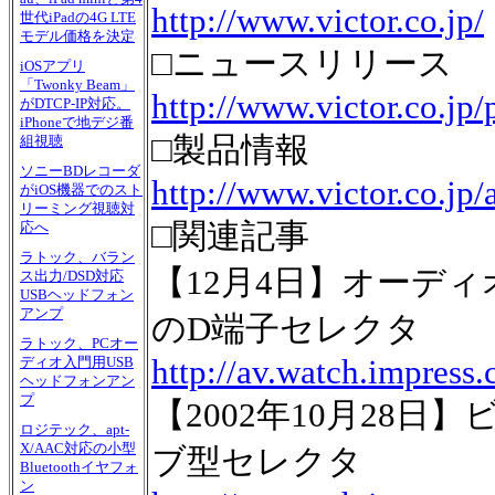
http://www.victor.co.jp/
世代iPadの4G LTE
モデル価格を決定
□ニュースリリース
iOSアプリ
「Twonky Beam」
http://www.victor.co.jp
がDTCP-IP対応。
iPhoneで地デジ番
□製品情報
組視聴
ソニーBDレコーダ
http://www.victor.co.jp
がiOS機器でのスト
リーミング視聴対
□関連記事
応へ
ラトック、バラン
【12月4日】オーディ
ス出力/DSD対応
USBヘッドフォン
アンプ
のD端子セレクタ
ラトック、PCオー
http://av.watch.impress
ディオ入門用USB
ヘッドフォンアン
プ
【2002年10月28
ロジテック、apt-
X/AAC対応の小型
ブ型セレクタ
Bluetoothイヤフォ
ン