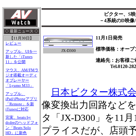
ビクター、S映
－4系統のD映像
◇ 最新ニュース ◇
11月1日発売
【11月30日】
レビュー
標準価格：オープ
JX-D300
アップル、UIを一
新した「iTunes
連絡先：お客様ご
11」を公開
Tel.0120-2828
マウス、AM/FMラ
ジオ搭載オーディ
オプレーヤー
「Lyumo M33」
日本ビクター株式
アップル、
iPad/iPhoneアプリ
像変換出力回路などを
「Remote」を新
iTunesに対応
タ「JX-D300」を
完実、beats by
dr.dreのヘッドフォ
プライスだが、店頭予
ン「Beats Solo
HD」に新色