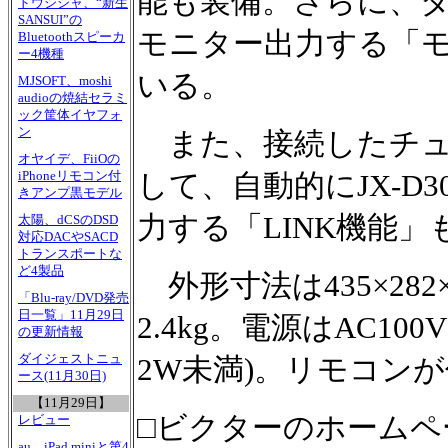
能も装備。さらに、
ドウシシャ、“新生
SANSUI”の
モニター出力する「
Bluetoothスピーカ
ー4機種
いる。
MJSOFT、moshi
audioの焼結セラミ
ック筐体イヤフォ
ン
また、接続したチュ
オヤイデ、FiiOの
して、自動的にJX-D
iPhoneリモコン付
きアンプ黒モデル
力する「LINK機能
太陽、dCSのDSD
対応DACやSACD
トランスポートな
ど4製品
外形寸法は435×282
「Blu-ray/DVD発売
日一覧」11月29日
2.4kg。電源はAC1
の更新情報
ダイジェストニュ
2W未満)。リモコン
ース(11月30日)
【11月29日】
□ビクターのホームペ
レビュー
au、iPad miniと第4