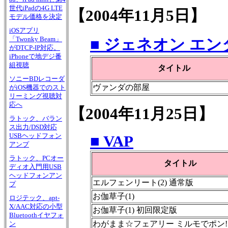
世代iPadの4G LTE
【2004年11月5日】
モデル価格を決定
iOSアプリ
「Twonky Beam」
■ ジェネオン エ
がDTCP-IP対応。
iPhoneで地デジ番
組視聴
タイトル
ソニーBDレコーダ
ヴァンダの部屋
がiOS機器でのスト
リーミング視聴対
応へ
【2004年11月25日】
ラトック、バラン
ス出力/DSD対応
USBヘッドフォン
■ VAP
アンプ
ラトック、PCオー
タイトル
ディオ入門用USB
ヘッドフォンアン
エルフェンリート(2) 通常版
プ
お伽草子(1)
ロジテック、apt-
X/AAC対応の小型
お伽草子(1) 初回限定版
Bluetoothイヤフォ
わがまま☆フェアリー ミルモでポン! 3
ン