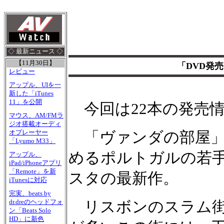
◇ 最新ニュース ◇
【11月30日】
「DVD発売
レビュー
アップル、UIを一
新した「iTunes
11」を公開
今回は22本の発売
マウス、AM/FMラ
ジオ搭載オーディ
オプレーヤー
「ヴァンダの部屋」
「Lyumo M33」
めるポルトガルの若
アップル、
iPad/iPhoneアプリ
「Remote」を新
スタの最新作。
iTunesに対応
完実、beats by
dr.dreのヘッドフォ
リスボンのスラム街
ン「Beats Solo
HD」に新色