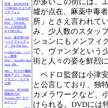
が多いこの街には、
完実、MONSTER
とDIESELのコラボ
墟が点在、麻薬中毒
イヤフォン
コルグ、DSD対応
所」とさえ言われて
DAC「DS-DAC-
10」の次回出荷
み、少人数のスタッフ
を'13年2月に
ALO、真空管USB
ションにもノンフィ
ヘッドフォンアン
プ「The Pan Am」
で、ヴァンダという
Cypher Labs、ハイ
レゾ携帯
街と人々の姿を鮮烈
DAC「AlgoRhythm
Solo -dB」
NEC、PCのTV機能
ペドロ監督は小津安
操作アプリ「Smart
リモコン」などを
と公言しており、独
公開
zionote、約300時
カメラワークなど、
間動作のJL
Acousticポータブ
けられる。DVDには
ルアンプ