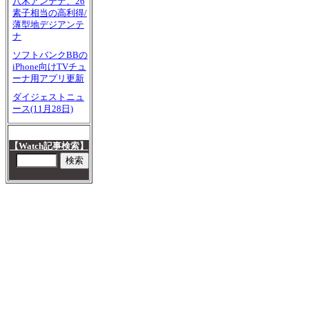
八木アンテナ、26
素子相当の高利得/
薄型地デジアンテ
ナ
ソフトバンクBBの
iPhone向けTVチュ
ーナ用アプリ更新
ダイジェストニュ
ース(11月28日)
【Watch記事検索】