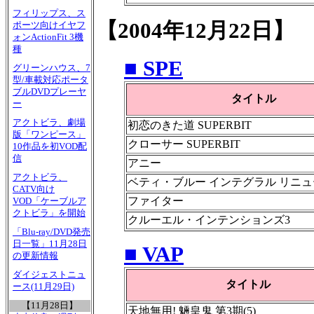
フィリップス、ス
【2004年12月22日】
ポーツ向けイヤフ
ォンActionFit 3機
種
■ SPE
グリーンハウス、7
型/車載対応ポータ
ブルDVDプレーヤ
タイトル
ー
アクトビラ、劇場
初恋のきた道 SUPERBIT
版「ワンピース」
クローサー SUPERBIT
10作品を初VOD配
信
アニー
アクトビラ、
ベティ・ブルー インテグラル リニ
CATV向け
ファイター
VOD「ケーブルア
クトビラ」を開始
クルーエル・インテンションズ3
「Blu-ray/DVD発売
日一覧」11月28日
■ VAP
の更新情報
ダイジェストニュ
タイトル
ース(11月29日)
【11月28日】
天地無用! 魎皇鬼 第3期(5)