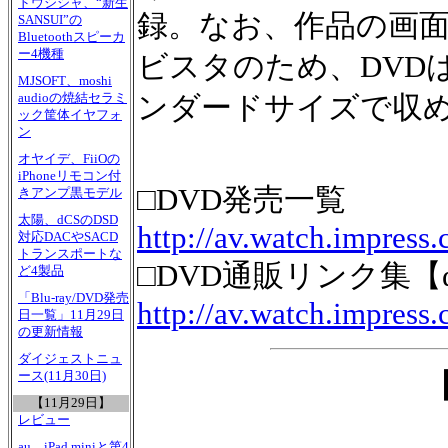
ドウシシャ、“新生
録。なお、作品の画面サ
SANSUI”の
Bluetoothスピーカ
ー4機種
ビスタのため、DVD
MJSOFT、moshi
audioの焼結セラミ
ンダードサイズで収
ック筐体イヤフォ
ン
オヤイデ、FiiOの
iPhoneリモコン付
□DVD発売一覧
きアンプ黒モデル
太陽、dCSのDSD
http://av.watch.impress.
対応DACやSACD
トランスポートな
□DVD通販リンク集【
ど4製品
「Blu-ray/DVD発売
http://av.watch.impress
日一覧」11月29日
の更新情報
ダイジェストニュ
ース(11月30日)
【11月29日】
レビュー
au、iPad miniと第4