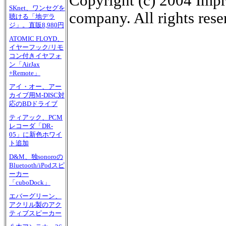
Copyright (c) 2004 Impr
SKnet、ワンセグを
company. All rights rese
聴ける「地デラ
ジ」。直販8,980円
ATOMIC FLOYD、
イヤーフック/リモ
コン付きイヤフォ
ン「AirJax
+Remote」
アイ・オー、アー
カイブ用M-DISC対
応のBDドライブ
ティアック、PCM
レコーダ「DR-
05」に新色ホワイ
ト追加
D&M、独sonoroの
Bluetooth/iPodスピ
ーカー
「cuboDock」
エバーグリーン、
アクリル製のアク
ティブスピーカー