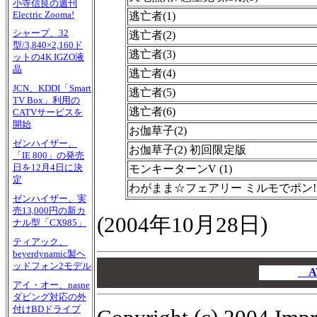
小寺信良の週刊
Electric Zooma!
逃亡者(1)
シャープ、32
逃亡者(2)
型/3,840×2,160ド
逃亡者(3)
ットの4K IGZO液
晶
逃亡者(4)
JCN、KDDI「Smart
逃亡者(5)
TV Box」利用の
逃亡者(6)
CATVサービスを
開始
お伽草子(2)
ゼンハイザー、
お伽草子(2) 初回限定版
「IE 800」の発売
日を12月4日に決
モンキーターンV (1)
定
わがまま☆フェアリー ミルモでポン! 3
ゼンハイザー、実
売13,000円の新カ
(2004年10月28日)
ナル型「CX985」
ティアック、
beyerdynamic製ヘ
00
ッドフォン2モデル
00
A
アイ・オー、nasne
00
ダビング対応の外
付けBDドライブ