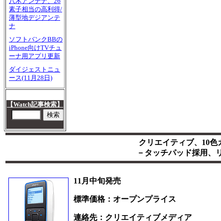
八木アンテナ、26
素子相当の高利得/
薄型地デジアンテ
ナ
ソフトバンクBBの
iPhone向けTVチュ
ーナ用アプリ更新
ダイジェストニュ
ース(11月28日)
【Watch記事検索】
クリエイティブ、10色カラ
－タッチパッド採用、リ
11月中旬発売
標準価格：オープンプライス
連絡先：クリエイティブメディア