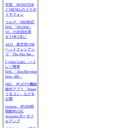
完実、MONSTER
とDIESELのコラボ
イヤフォン
コルグ、DSD対応
DAC「DS-DAC-
10」の次回出荷
を'13年2月に
ALO、真空管USB
ヘッドフォンアン
プ「The Pan Am」
Cypher Labs、ハイ
レゾ携帯
DAC「AlgoRhythm
Solo -dB」
NEC、PCのTV機能
操作アプリ「Smart
リモコン」などを
公開
zionote、約300時
間動作のJL
Acousticポータブ
ルアンプ