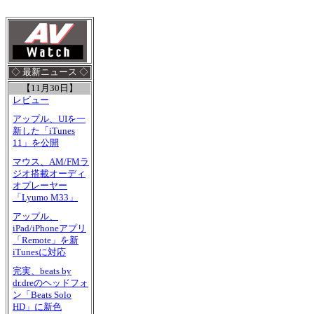
◇ 最新ニュース ◇
【11月30日】
レビュー
アップル、UIを一
新した「iTunes
11」を公開
マウス、AM/FMラ
ジオ搭載オーディ
オプレーヤー
「Lyumo M33」
アップル、
iPad/iPhoneアプリ
「Remote」を新
iTunesに対応
完実、beats by
dr.dreのヘッドフォ
ン「Beats Solo
HD」に新色