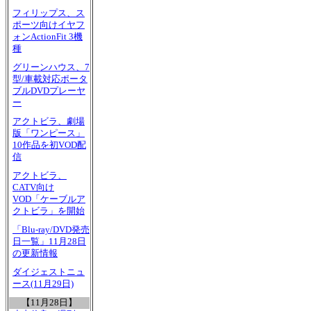
フィリップス、ス
ポーツ向けイヤフ
ォンActionFit 3機
種
グリーンハウス、7
型/車載対応ポータ
ブルDVDプレーヤ
ー
アクトビラ、劇場
版「ワンピース」
10作品を初VOD配
信
アクトビラ、
CATV向け
VOD「ケーブルア
クトビラ」を開始
「Blu-ray/DVD発売
日一覧」11月28日
の更新情報
ダイジェストニュ
ース(11月29日)
【11月28日】