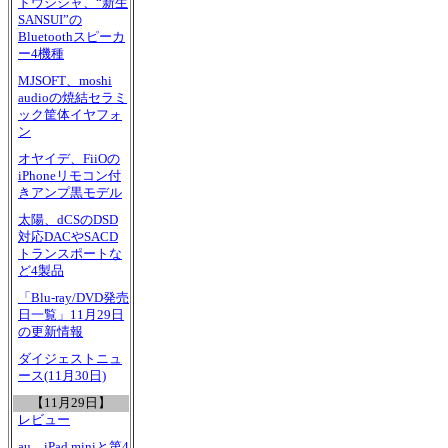
ドウシシャ、“新生
SANSUI”の
Bluetoothスピーカ
ー4機種
MJSOFT、moshi
audioの焼結セラミ
ック筐体イヤフォ
ン
オヤイデ、FiiOの
iPhoneリモコン付
きアンプ黒モデル
太陽、dCSのDSD
対応DACやSACD
トランスポートな
ど4製品
「Blu-ray/DVD発売
日一覧」11月29日
の更新情報
ダイジェストニュ
ース(11月30日)
【11月29日】
レビュー
au、iPad miniと第4