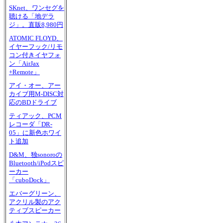
SKnet、ワンセグを
聴ける「地デラ
ジ」。直販8,980円
ATOMIC FLOYD、
イヤーフック/リモ
コン付きイヤフォ
ン「AirJax
+Remote」
アイ・オー、アー
カイブ用M-DISC対
応のBDドライブ
ティアック、PCM
レコーダ「DR-
05」に新色ホワイ
ト追加
D&M、独sonoroの
Bluetooth/iPodスピ
ーカー
「cuboDock」
エバーグリーン、
アクリル製のアク
ティブスピーカー