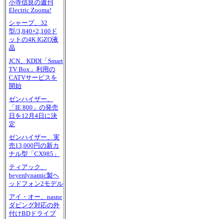
小寺信良の週刊
Electric Zooma!
シャープ、32
型/3,840×2,160ド
ットの4K IGZO液
晶
JCN、KDDI「Smart
TV Box」利用の
CATVサービスを
開始
ゼンハイザー、
「IE 800」の発売
日を12月4日に決
定
ゼンハイザー、実
売13,000円の新カ
ナル型「CX985」
ティアック、
beyerdynamic製ヘ
ッドフォン2モデル
アイ・オー、nasne
ダビング対応の外
付けBDドライブ