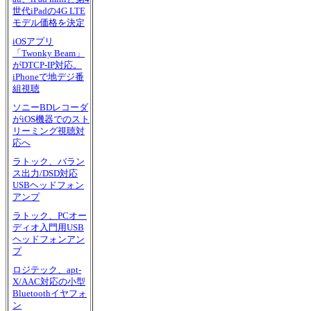
世代iPadの4G LTE
モデル価格を決定
iOSアプリ
「Twonky Beam」
がDTCP-IP対応。
iPhoneで地デジ番
組視聴
ソニーBDレコーダ
がiOS機器でのスト
リーミング視聴対
応へ
ラトック、バラン
ス出力/DSD対応
USBヘッドフォン
アンプ
ラトック、PCオー
ディオ入門用USB
ヘッドフォンアン
プ
ロジテック、apt-
X/AAC対応の小型
Bluetoothイヤフォ
ン