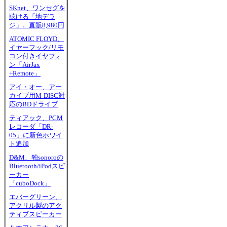
SKnet、ワンセグを
聴ける「地デラ
ジ」。直販8,980円
ATOMIC FLOYD、
イヤーフック/リモ
コン付きイヤフォ
ン「AirJax
+Remote」
アイ・オー、アー
カイブ用M-DISC対
応のBDドライブ
ティアック、PCM
レコーダ「DR-
05」に新色ホワイ
ト追加
D&M、独sonoroの
Bluetooth/iPodスピ
ーカー
「cuboDock」
エバーグリーン、
アクリル製のアク
ティブスピーカー