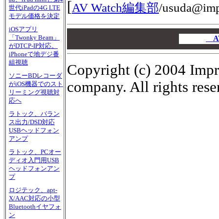
[
AV Watch編集部
/
usuda@impr
世代iPadの4G LTE
モデル価格を決定
iOSアプリ
00
「Twonky Beam」
00
A
がDTCP-IP対応。
00
iPhoneで地デジ番
組視聴
Copyright (c) 2004 Impr
ソニーBDレコーダ
company. All rights rese
がiOS機器でのスト
リーミング視聴対
応へ
ラトック、バラン
ス出力/DSD対応
USBヘッドフォン
アンプ
ラトック、PCオー
ディオ入門用USB
ヘッドフォンアン
プ
ロジテック、apt-
X/AAC対応の小型
Bluetoothイヤフォ
ン