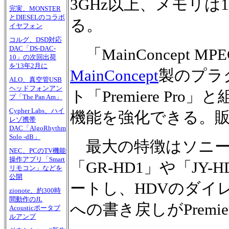
3GHz以上、メモリ
完実、MONSTER
とDIESELのコラボ
る。
イヤフォン
コルグ、DSD対応
DAC「DS-DAC-
「MainConcept MPEG
10」の次回出荷
を'13年2月に
MainConcept
製のプラ
ALO、真空管USB
ヘッドフォンアン
ト「Premiere Pr
プ「The Pan Am」
Cypher Labs、ハイ
機能を強化できる。
レゾ携帯
DAC「AlgoRhythm
Solo -dB」
最大の特徴はソニー「
NEC、PCのTV機能
操作アプリ「Smart
「GR-HD1」や「JY
リモコン」などを
公開
ートし、HDVのダイ
zionote、約300時
間動作のJL
への書き戻しがPremi
Acousticポータブ
ルアンプ