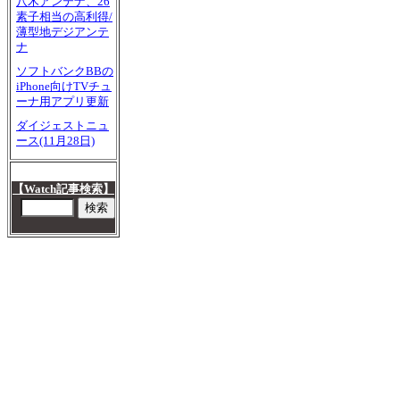
八木アンテナ、26
素子相当の高利得/
薄型地デジアンテ
ナ
ソフトバンクBBの
iPhone向けTVチュ
ーナ用アプリ更新
ダイジェストニュ
ース(11月28日)
【Watch記事検索】