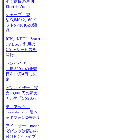
小寺信良の週刊
Electric Zooma!
シャープ、32
型/3,840×2,160ド
ットの4K IGZO液
晶
JCN、KDDI「Smart
TV Box」利用の
CATVサービスを
開始
ゼンハイザー、
「IE 800」の発売
日を12月4日に決
定
ゼンハイザー、実
売13,000円の新カ
ナル型「CX985」
ティアック、
beyerdynamic製ヘ
ッドフォン2モデル
アイ・オー、nasne
ダビング対応の外
付けBDドライブ