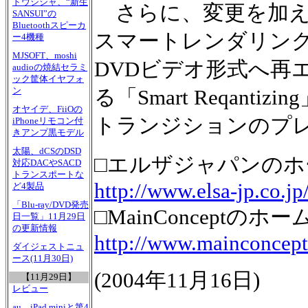
ドウシシャ、“新生
さらに、変更を加え
SANSUI”の
Bluetoothスピーカ
スマートレンダリング機
ー4機種
MJSOFT、moshi
DVDビデオ形式へ再
audioの焼結セラミ
ック筐体イヤフォ
ン
る「Smart Reqantiz
オヤイデ、FiiOの
トランジションのプ
iPhoneリモコン付
きアンプ黒モデル
太陽、dCSのDSD
□エルザジャパンのホ
対応DACやSACD
トランスポートな
http://www.elsa-jp.co.jp
ど4製品
「Blu-ray/DVD発売
□MainConceptのホ
日一覧」11月29日
の更新情報
http://www.mainconcept
ダイジェストニュ
ース(11月30日)
(
2004年11月16日
)
【11月29日】
レビュー
au、iPad miniと第4