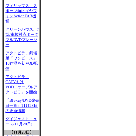
フィリップス、ス
ポーツ向けイヤフ
ォンActionFit 3機
種
グリーンハウス、7
型/車載対応ポータ
ブルDVDプレーヤ
ー
アクトビラ、劇場
版「ワンピース」
10作品を初VOD配
信
アクトビラ、
CATV向け
VOD「ケーブルア
クトビラ」を開始
「Blu-ray/DVD発売
日一覧」11月28日
の更新情報
ダイジェストニュ
ース(11月29日)
【11月28日】