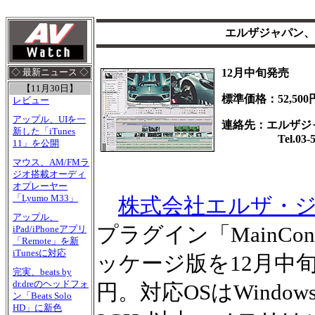
エルザジャパン、HD
12月中旬発売
◇ 最新ニュース ◇
【11月30日】
標準価格：52,500
レビュー
アップル、UIを一
連絡先：エルザジ
新した「iTunes
Tel.03-576
11」を公開
マウス、AM/FMラ
ジオ搭載オーディ
オプレーヤー
「Lyumo M33」
株式会社エルザ・
アップル、
プラグイン「MainConcep
iPad/iPhoneアプリ
「Remote」を新
iTunesに対応
ッケージ版を12月中旬
完実、beats by
dr.dreのヘッドフォ
円。対応OSはWindows 
ン「Beats Solo
HD」に新色