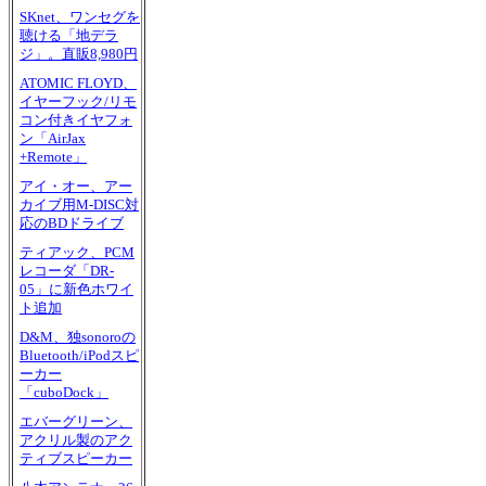
SKnet、ワンセグを
聴ける「地デラ
ジ」。直販8,980円
ATOMIC FLOYD、
イヤーフック/リモ
コン付きイヤフォ
ン「AirJax
+Remote」
アイ・オー、アー
カイブ用M-DISC対
応のBDドライブ
ティアック、PCM
レコーダ「DR-
05」に新色ホワイ
ト追加
D&M、独sonoroの
Bluetooth/iPodスピ
ーカー
「cuboDock」
エバーグリーン、
アクリル製のアク
ティブスピーカー