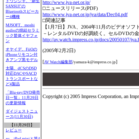
ドウシシャ、“新生
http://www.jva-net.or.jp/
SANSUI”の
□ニュースリリース(PDF)
Bluetoothスピーカ
http://www.jva-net.or.jp/jva/data/Dec04.pdf
ー4機種
□関連記事
MJSOFT、moshi
【1月7日】JVA、2004年11月のビデオソ
audioの焼結セラミ
－レンタルDVDの好調続く。セルDVDの
ック筐体イヤフォ
http://av.watch.impress.co.jp/docs/20050107/jva
ン
オヤイデ、FiiOの
(
2005年2月2日
)
iPhoneリモコン付
きアンプ黒モデル
[
]
AV Watch編集部
/
yamaza-k@impress.co.jp
太陽、dCSのDSD
対応DACやSACD
00
00
トランスポートな
ど4製品
00
「Blu-ray/DVD発売
Copyright (c) 2005 Impress Corporation, an Impr
日一覧」11月29日
の更新情報
ダイジェストニュ
ース(11月30日)
【11月29日】
レビュー
au、iPad miniと第4