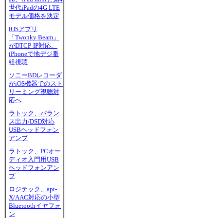
世代iPadの4G LTE
モデル価格を決定
iOSアプリ
「Twonky Beam」
がDTCP-IP対応。
iPhoneで地デジ番
組視聴
ソニーBDレコーダ
がiOS機器でのスト
リーミング視聴対
応へ
ラトック、バラン
ス出力/DSD対応
USBヘッドフォン
アンプ
ラトック、PCオー
ディオ入門用USB
ヘッドフォンアン
プ
ロジテック、apt-
X/AAC対応の小型
Bluetoothイヤフォ
ン