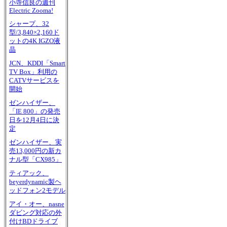
小寺信良の週刊
Electric Zooma!
シャープ、32
型/3,840×2,160ド
ットの4K IGZO液
晶
JCN、KDDI「Smart
TV Box」利用の
CATVサービスを
開始
ゼンハイザー、
「IE 800」の発売
日を12月4日に決
定
ゼンハイザー、実
売13,000円の新カ
ナル型「CX985」
ティアック、
beyerdynamic製ヘ
ッドフォン2モデル
アイ・オー、nasne
ダビング対応の外
付けBDドライブ