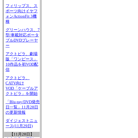
フィリップス、ス
ポーツ向けイヤフ
ォンActionFit 3機
種
グリーンハウス、7
型/車載対応ポータ
ブルDVDプレーヤ
ー
アクトビラ、劇場
版「ワンピース」
10作品を初VOD配
信
アクトビラ、
CATV向け
VOD「ケーブルア
クトビラ」を開始
「Blu-ray/DVD発売
日一覧」11月28日
の更新情報
ダイジェストニュ
ース(11月29日)
【11月28日】