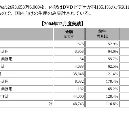
億3,653万6,000枚。内訳はDVDビデオが同135.1%の1億9,112
るもので、国内向けの生産のみ集計されている。
【2004年12月度実績】
前年
金額
同月比
(百万円)
676
52.9%
ル店用
3,953
64.6%
・業務用
54
55.7%
ト計
4,683
62.5%
用
35,846
121.4%
ル店用
8,032
178.4%
・業務用
182
65.2%
デオ計
44,060
128.4%
計
48,743
116.6%