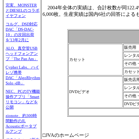
完実、MONSTER
2004年全体の実績は、合計枚数が同122.4%の2
とDIESELのコラボ
6,000枚。生産実績は国内6社の回答によ
イヤフォン
コルグ、DSD対応
DAC「DS-DAC-
10」の次回出荷
を'13年2月に
販売用
ALO、真空管USB
ヘッドフォンアン
レンタ
プ「The Pan Am」
カセット
その他
Cypher Labs、ハイ
カセッ
レゾ携帯
DAC「AlgoRhythm
販売店
Solo -dB」
レンタ
NEC、PCのTV機能
DVDビデオ
その他
操作アプリ「Smart
リモコン」などを
DVDビ
公開
zionote、約300時
間動作のJL
Acousticポータブ
ルアンプ
□JVAのホームページ