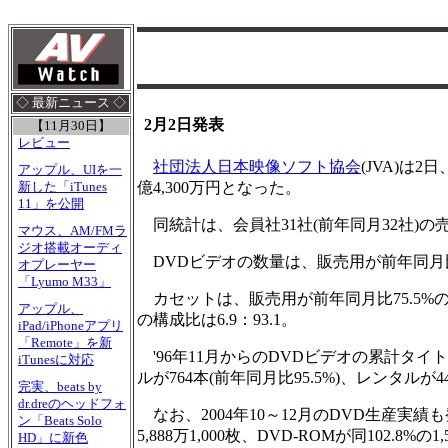
◇ 最新ニュース ◇
2月2日発表
【11月30日】
レビュー
社団法人日本映像ソフト協会
(JVA)は
アップル、UIを一
億4,300万円となった。
新した「iTunes
11」を公開
同統計は、会員社31社(前年同月32社)の売
マウス、AM/FMラ
ジオ搭載オーディ
DVDビデオの数量は、販売用が前年同月比120.
オプレーヤー
「Lyumo M33」
カセットは、販売用が前年同月比75.5%の31
アップル、
の構成比は6.9：93.1。
iPad/iPhoneアプリ
「Remote」を新
'96年11月からのDVDビデオの累計タイト
iTunesに対応
ルが764本(前年同月比95.5%)、レンタルが445
完実、beats by
dr.dreのヘッドフォ
なお、2004年10～12月のDVD生産実績も発
ン「Beats Solo
5,888万1,000枚、DVD-ROMが同102.8%の
HD」に新色