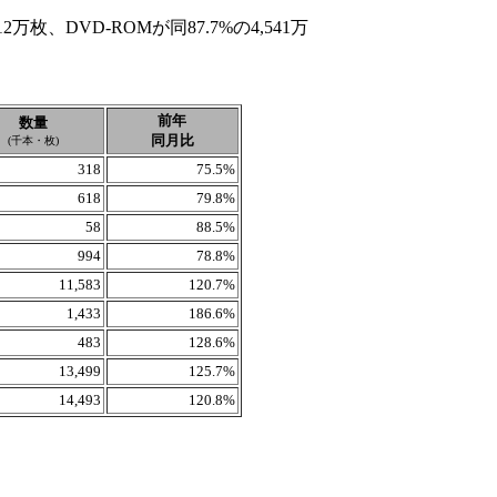
万枚、DVD-ROMが同87.7%の4,541万
前年
数量
同月比
(千本・枚)
318
75.5%
618
79.8%
58
88.5%
994
78.8%
11,583
120.7%
1,433
186.6%
483
128.6%
13,499
125.7%
14,493
120.8%