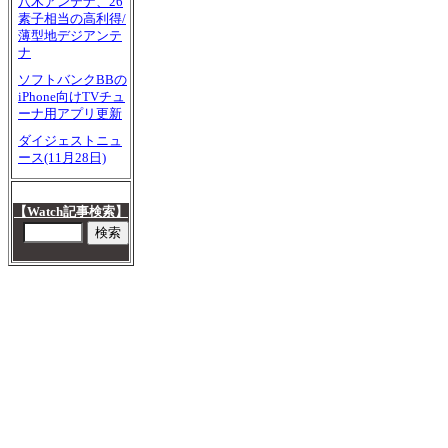
八木アンテナ、26
素子相当の高利得/
薄型地デジアンテ
ナ
ソフトバンクBBの
iPhone向けTVチュ
ーナ用アプリ更新
ダイジェストニュ
ース(11月28日)
【Watch記事検索】