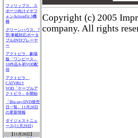
00
フィリップス、ス
ポーツ向けイヤフ
Copyright (c) 2005 Impr
ォンActionFit 3機
種
company. All rights rese
グリーンハウス、7
型/車載対応ポータ
ブルDVDプレーヤ
ー
アクトビラ、劇場
版「ワンピース」
10作品を初VOD配
信
アクトビラ、
CATV向け
VOD「ケーブルア
クトビラ」を開始
「Blu-ray/DVD発売
日一覧」11月28日
の更新情報
ダイジェストニュ
ース(11月29日)
【11月28日】