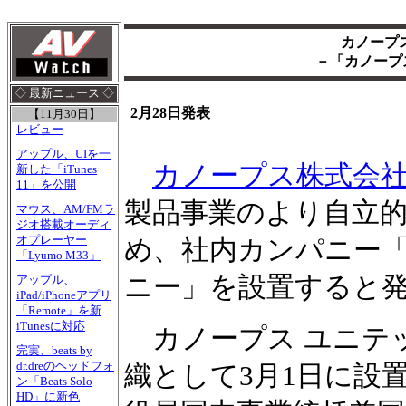
カノープ
－「カノープ
◇ 最新ニュース ◇
2月28日発表
【11月30日】
レビュー
アップル、UIを一
カノープス株式会
新した「iTunes
11」を公開
製品事業のより自立
マウス、AM/FMラ
ジオ搭載オーディ
オプレーヤー
め、社内カンパニー「
「Lyumo M33」
ニー」を設置すると
アップル、
iPad/iPhoneアプリ
「Remote」を新
iTunesに対応
カノープス ユニテッ
完実、beats by
dr.dreのヘッドフォ
織として3月1日に設
ン「Beats Solo
HD」に新色