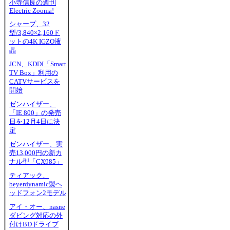
小寺信良の週刊
Electric Zooma!
シャープ、32
型/3,840×2,160ド
ットの4K IGZO液
晶
JCN、KDDI「Smart
TV Box」利用の
CATVサービスを
開始
ゼンハイザー、
「IE 800」の発売
日を12月4日に決
定
ゼンハイザー、実
売13,000円の新カ
ナル型「CX985」
ティアック、
beyerdynamic製ヘ
ッドフォン2モデル
アイ・オー、nasne
ダビング対応の外
付けBDドライブ