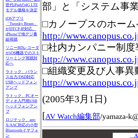
部」と「システム事
世代iPadの4G LTE
モデル価格を決定
iOSアプリ
□カノープスのホーム
「Twonky Beam」
がDTCP-IP対応。
http://www.canopus.co.j
iPhoneで地デジ番
組視聴
□社内カンパニー制度導
ソニーBDレコーダ
がiOS機器でのスト
http://www.canopus.co.
リーミング視聴対
応へ
□組織変更及び人事異動
ラトック、バラン
ス出力/DSD対応
http://www.canopus.co.
USBヘッドフォン
アンプ
ラトック、PCオー
(
2005年3月1日
)
ディオ入門用USB
ヘッドフォンアン
プ
[
AV Watch編集部
/
yamaza-k@i
ロジテック、apt-
X/AAC対応の小型
Bluetoothイヤフォ
00
00
A
ン