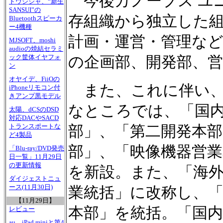
今後カノープス ユニ
ドウシシャ、“新生
SANSUI”の
存組織から独立した
Bluetoothスピーカ
ー4機種
計画・運営・管理な
MJSOFT、moshi
audioの焼結セラミ
ック筐体イヤフォ
の企画部、開発部、
ン
オヤイデ、FiiOの
また、これに伴い、
iPhoneリモコン付
きアンプ黒モデル
なところでは、「国
太陽、dCSのDSD
対応DACやSACD
トランスポートな
部」、「第二開発本
ど4製品
部」、「映像機器営
「Blu-ray/DVD発売
日一覧」11月29日
の更新情報
を新設。また、「海
ダイジェストニュ
ース(11月30日)
業統括」に改称し、
【11月29日】
本部」を統括。「国内
レビュー
au、iPad miniと第4