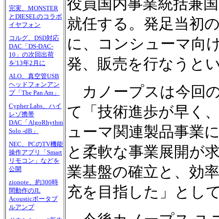
役員国内事業統括兼国
完実、MONSTER
とDIESELのコラボ
就任する。発足当初の
イヤフォン
コルグ、DSD対応
に、コンシューマ向け
DAC「DS-DAC-
10」の次回出荷
発、販売を行なうと
を'13年2月に
ALO、真空管USB
ヘッドフォンアン
カノープスは今回の
プ「The Pan Am」
Cypher Labs、ハイ
て「技術進歩が早く
レゾ携帯
DAC「AlgoRhythm
ューマ関連製品事業
Solo -dB」
NEC、PCのTV機能
と柔軟な事業展開が
操作アプリ「Smart
リモコン」などを
業基盤の確立と、効率
公開
zionote、約300時
充を目指した」とし
間動作のJL
Acousticポータブ
ルアンプ