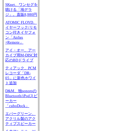
SKnet、ワンセグを
聴ける「地デラ
ジ」。直販8,980円
ATOMIC FLOYD、
イヤーフック/リモ
コン付きイヤフォ
ン「AirJax
+Remote」
アイ・オー、アー
カイブ用M-DISC対
応のBDドライブ
ティアック、PCM
レコーダ「DR-
05」に新色ホワイ
ト追加
D&M、独sonoroの
Bluetooth/iPodスピ
ーカー
「cuboDock」
エバーグリーン、
アクリル製のアク
ティブスピーカー