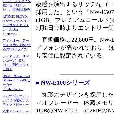
SKnet、ワンセグを
級感を演出するリッチなゴ
聴ける「地デラ
ジ」。直販8,980円
採用した」という「NW-E507
ATOMIC FLOYD、
(1GB、プレミアムゴールド
イヤーフック/リモ
コン付きイヤフォ
3月8日13時よりエントリー
ン「AirJax
+Remote」
直販価格は22,800円。NW
アイ・オー、アー
カイブ用M-DISC対
ドフォンが省かれており、
応のBDドライブ
り安価に設定されている。
ティアック、PCM
レコーダ「DR-
05」に新色ホワイ
ト追加
D&M、独sonoroの
Bluetooth/iPodスピ
■ NW-E100シリーズ
ーカー
「cuboDock」
丸形のデザインを採用した
エバーグリーン、
アクリル製のアク
ィオプレーヤー。内蔵メモリ
ティブスピーカー
1GBのNW-E107、512MBのN
八木アンテナ、26