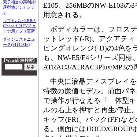
素子相当の高利得/
E105、256MBのNW-E103
薄型地デジアンテ
ナ
用意される。
ソフトバンクBBの
iPhone向けTVチュ
ボディカラーは、フロスティ
ーナ用アプリ更新
ットレッド(-R)、アクアティ
ダイジェストニュ
ース(11月28日)
ピングオレンジ(-D)の4色
も、NW-E5/E4シリーズ同様
【Watch記事検索】
ATRAC3/ATRAC3Plus/M
中央に液晶ディスプレイを
特徴の廉価モデル。前面パネ
で操作が行なえる「一体型キ
ルの右上を押すと再生/停止
キップ(FR)、バック(FF)
る。側面にはHOLD/GRO