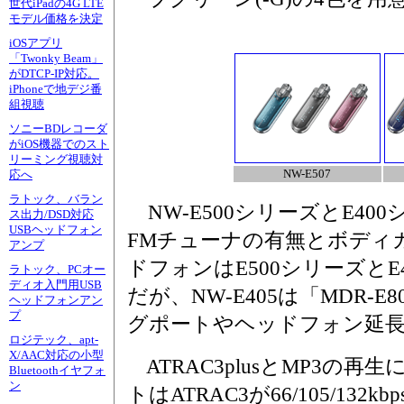
世代iPadの4G LTE
モデル価格を決定
iOSアプリ
「Twonky Beam」
がDTCP-IP対応。
iPhoneで地デジ番
組視聴
ソニーBDレコーダ
がiOS機器でのスト
リーミング視聴対
NW-E507
応へ
ラトック、バラン
NW-E500シリーズとE40
ス出力/DSD対応
USBヘッドフォン
FMチューナの有無とボディ
アンプ
ドフォンはE500シリーズとE40
ラトック、PCオー
ディオ入門用USB
だが、NW-E405は「MDR-
ヘッドフォンアン
プ
グポートやヘッドフォン延
ロジテック、apt-
X/AAC対応の小型
ATRAC3plusとMP3の
Bluetoothイヤフォ
ン
トはATRAC3が66/105/132kbp