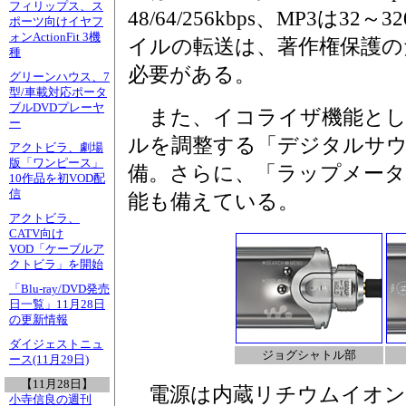
フィリップス、ス
48/64/256kbps、MP3は32
ポーツ向けイヤフ
ォンActionFit 3機
イルの転送は、著作権保護のためS
種
必要がある。
グリーンハウス、7
型/車載対応ポータ
ブルDVDプレーヤ
また、イコライザ機能とし
ー
ルを調整する「デジタルサ
アクトビラ、劇場
版「ワンピース」
備。さらに、「ラップメータ
10作品を初VOD配
信
能も備えている。
アクトビラ、
CATV向け
VOD「ケーブルア
クトビラ」を開始
「Blu-ray/DVD発売
日一覧」11月28日
の更新情報
ダイジェストニュ
ジョグシャトル部
ース(11月29日)
【11月28日】
電源は内蔵リチウムイオン
小寺信良の週刊