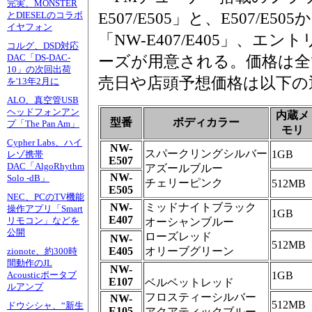
完実、MONSTER
E507/E505」と、E507/E
とDIESELのコラボ
イヤフォン
「NW-E407/E405」、エン
コルグ、DSD対応
DAC「DS-DAC-
ーズが用意される。価格は全
10」の次回出荷
売日や店頭予想価格は以下の
を'13年2月に
ALO、真空管USB
ヘッドフォンアン
内蔵メ
型番
ボディカラー
プ「The Pan Am」
モリ
Cypher Labs、ハイ
NW-
スパークリングシルバー
1GB
レゾ携帯
E507
DAC「AlgoRhythm
アズールブルー
NW-
Solo -dB」
チェリーピンク
512MB
E505
NEC、PCのTV機能
NW-
ミッドナイトブラック
操作アプリ「Smart
1GB
E407
リモコン」などを
オーシャンブルー
公開
ローズレッド
NW-
512MB
E405
オリーブグリーン
zionote、約300時
間動作のJL
NW-
1GB
Acousticポータブ
E107
ベルベットレッド
ルアンプ
フロスティーシルバー
NW-
512MB
ドウシシャ、“新生
E105
アクアティックブルー