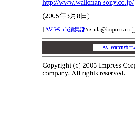
http://www.walkman.sony.co.jp/
(
2005年3月8日
)
[
AV Watch編集部
/
usuda@impress.co.j
00
00
AV Watch
00
Copyright (c) 2005 Impress Cor
company. All rights reserved.