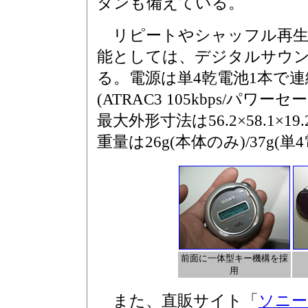
タンも備えている。
リピートやシャッフル再生
能としては、デジタルサウ
る。電源は単4乾電池1本で連
(ATRAC3 105kbps/パ
最大外形寸法は56.2×58.1×1
重量は26g(本体のみ)/37g(単
前面に一体型キー機構を採
用
また、直販サイト「
ソニー