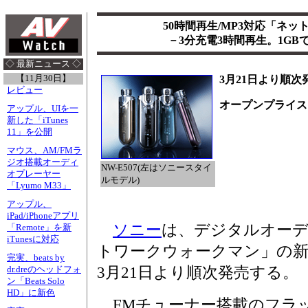
50時間再生/MP3対応「ネ
－3分充電3時間再生。1GB
◇ 最新ニュース ◇
【11月30日】
3月21日より順次
レビュー
オープンプライス
アップル、UIを一
新した「iTunes
11」を公開
マウス、AM/FMラ
ジオ搭載オーディ
NW-E507(左はソニースタイ
オプレーヤー
ルモデル)
「Lyumo M33」
アップル、
iPad/iPhoneアプリ
ソニー
は、デジタルオー
「Remote」を新
iTunesに対応
トワークウォークマン」の新
完実、beats by
3月21日より順次発売する。
dr.dreのヘッドフォ
ン「Beats Solo
HD」に新色
FMチューナー搭載のフラッ