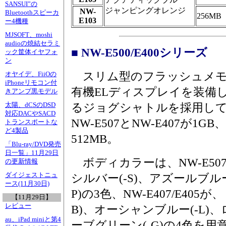
SANSUI”の
ジャンピングオレンジ
NW-
Bluetoothスピーカ
256MB
E103
ー4機種
MJSOFT、moshi
audioの焼結セラミ
■ NW-E500/E400シリーズ
ック筐体イヤフォ
ン
スリム型のフラッシュメモ
オヤイデ、FiiOの
iPhoneリモコン付
有機ELディスプレイを装備
きアンプ黒モデル
太陽、dCSのDSD
るジョグシャトルを採用し
対応DACやSACD
NW-E507とNW-E407が1GB、
トランスポートな
ど4製品
512MB。
「Blu-ray/DVD発売
日一覧」11月29日
ボディカラーは、NW-E507
の更新情報
ダイジェストニュ
シルバー(-S)、アズールブルー
ース(11月30日)
P)の3色、NW-E407/E40
【11月29日】
レビュー
B)、オーシャンブルー(-L)、
au、iPad miniと第4
ーブグリーン(-G)の4色を用