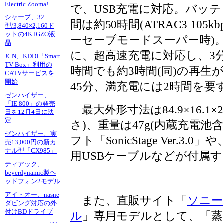
Electric Zooma!
で、USB充電に対応。バッ
シャープ、32
間は約50時間(ATRAC3 105kb
型/3,840×2,160ド
ットの4K IGZO液
ーセーブモードスーパー時)
晶
に、超高速充電に対応し、3
JCN、KDDI「Smart
TV Box」利用の
時間でも約3時間(同)の再生
CATVサービスを
開始
45分、満充電には2時間を要
ゼンハイザー、
「IE 800」の発売
最大外形寸法は84.9×16.1×2
日を12月4日に決
定
さ)、重量は47g(内蔵充電池
ゼンハイザー、実
フト「SonicStage Ver.
売13,000円の新カ
ナル型「CX985」
用USBケーブルなどが付属
ティアック、
beyerdynamic製ヘ
ッドフォン2モデル
アイ・オー、nasne
また、直販サイト「
ソニー
ダビング対応の外
付けBDドライブ
ル
」専用モデルとして、「蒸