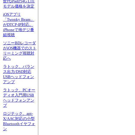
世代iPadの4G LTE
モデル価格を決定
iOSアプリ
「Twonky Beam」
がDTCP-IP対応。
iPhoneで地デジ番
組視聴
ソニーBDレコーダ
がiOS機器でのスト
リーミング視聴対
応へ
ラトック、バラン
ス出力/DSD対応
USBヘッドフォン
アンプ
ラトック、PCオー
ディオ入門用USB
ヘッドフォンアン
プ
ロジテック、apt-
X/AAC対応の小型
Bluetoothイヤフォ
ン