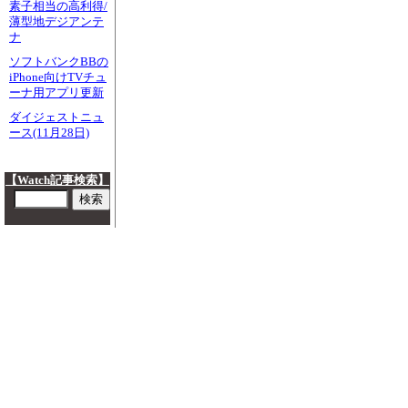
素子相当の高利得/
薄型地デジアンテ
ナ
ソフトバンクBBの
iPhone向けTVチュ
ーナ用アプリ更新
ダイジェストニュ
ース(11月28日)
【Watch記事検索】