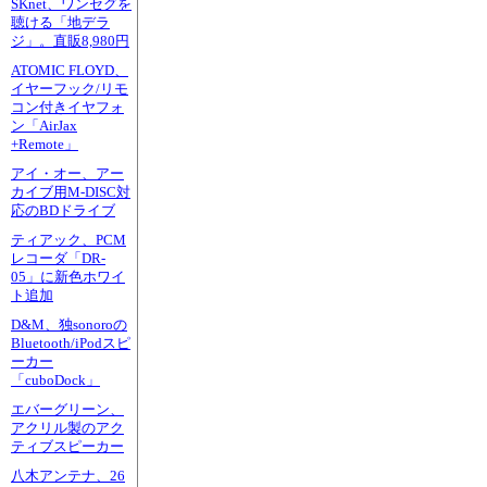
SKnet、ワンセグを
聴ける「地デラ
ジ」。直販8,980円
ATOMIC FLOYD、
イヤーフック/リモ
コン付きイヤフォ
ン「AirJax
+Remote」
アイ・オー、アー
カイブ用M-DISC対
応のBDドライブ
ティアック、PCM
レコーダ「DR-
05」に新色ホワイ
ト追加
D&M、独sonoroの
Bluetooth/iPodスピ
ーカー
「cuboDock」
エバーグリーン、
アクリル製のアク
ティブスピーカー
八木アンテナ、26