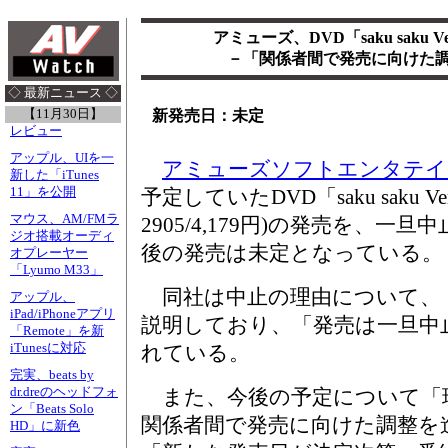
アミューズ、DVD「saku saku V
－「関係者間で発売に向けた
◇ 最新ニュース ◇
【11月30日】
新発売日：未定
レビュー
アップル、UIを一
アミューズソフトエンタテイ
新した「iTunes
11」を公開
予定していたDVD「saku saku Ver.
マウス、AM/FMラ
2905/4,179円)の発売を、
ジオ搭載オーディ
後の発売は未定となっている。
オプレーヤー
「Lyumo M33」
同社は中止の理由について、
アップル、
iPad/iPhoneアプリ
説明しており、「発売は一旦中
「Remote」を新
iTunesに対応
れている。
完実、beats by
dr.dreのヘッドフォ
また、今後の予定について「
ン「Beats Solo
関係者間で発売に向けた調整を
HD」に新色