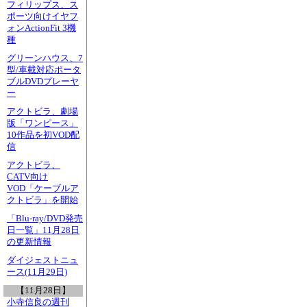
フィリップス、ス
ポーツ向けイヤフ
ォンActionFit 3機
種
グリーンハウス、7
型/車載対応ポータ
ブルDVDプレーヤ
ー
アクトビラ、劇場
版「ワンピース」
10作品を初VOD配
信
アクトビラ、
CATV向け
VOD「ケーブルア
クトビラ」を開始
「Blu-ray/DVD発売
日一覧」11月28日
の更新情報
ダイジェストニュ
ース(11月29日)
【11月28日】
小寺信良の週刊