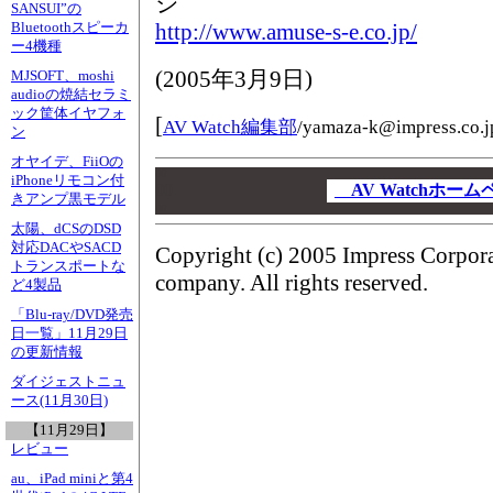
ジ
SANSUI”の
http://www.amuse-s-e.co.jp/
Bluetoothスピーカ
ー4機種
(
2005年3月9日
)
MJSOFT、moshi
audioの焼結セラミ
ック筐体イヤフォ
[
AV Watch編集部
/
yamaza-k@impress.co.j
ン
オヤイデ、FiiOの
00
iPhoneリモコン付
00
AV Watchホー
きアンプ黒モデル
00
太陽、dCSのDSD
対応DACやSACD
Copyright (c) 2005 Impress Corpor
トランスポートな
company. All rights reserved.
ど4製品
「Blu-ray/DVD発売
日一覧」11月29日
の更新情報
ダイジェストニュ
ース(11月30日)
【11月29日】
レビュー
au、iPad miniと第4