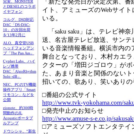
「新たな発売日が決定次第、番組
完実、MONSTER
とDIESELのコラボ
イト、アミューズのWebサイ
イヤフォン
いる。
コルグ、DSD対応
DAC「DS-DAC-
10」の次回出荷
「saku saku」は、テレビ
を'13年2月に
送、名古屋テレビ放送、サンテ
ALO、真空管USB
いる音楽情報番組。横浜市内の
ヘッドフォンアン
プ「The Pan Am」
舞台となっており、木村カエラ
Cypher Labs、ハイ
クターの「増田ジゴロウ」がボ
レゾ携帯
DAC「AlgoRhythm
た、あまり音楽と関係のないト
Solo -dB」
招いての、歌あり、笑いありの
NEC、PCのTV機能
操作アプリ「Smart
□番組の公式サイト
リモコン」などを
公開
http://www.tvk-yokohama.com/sak
zionote、約300時
□発売中止のお知らせ
間動作のJL
http://www.amuse-s-e.co.jp/sakusak
Acousticポータブ
ルアンプ
□アミューズソフトエンタテイ
ドウシシャ、“新生