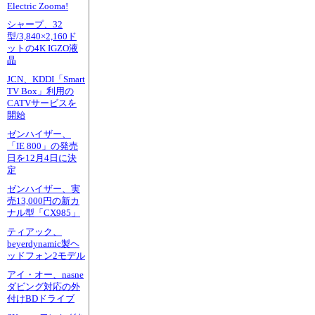
Electric Zooma!
シャープ、32
型/3,840×2,160ド
ットの4K IGZO液
晶
JCN、KDDI「Smart
TV Box」利用の
CATVサービスを
開始
ゼンハイザー、
「IE 800」の発売
日を12月4日に決
定
ゼンハイザー、実
売13,000円の新カ
ナル型「CX985」
ティアック、
beyerdynamic製ヘ
ッドフォン2モデル
アイ・オー、nasne
ダビング対応の外
付けBDドライブ