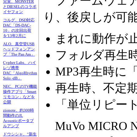
ファームウェア V
完実、MONSTER
とDIESELのコラボ
イヤフォン
り、後戻しが可
コルグ、DSD対応
DAC「DS-DAC-
10」の次回出荷
まれに動作が
を'13年2月に
ALO、真空管USB
ヘッドフォンアン
フォルダ再生
プ「The Pan Am」
Cypher Labs、ハイ
MP3再生時に
レゾ携帯
DAC「AlgoRhythm
Solo -dB」
再生時、不定
NEC、PCのTV機能
操作アプリ「Smart
リモコン」などを
「単位リピー
公開
zionote、約300時
間動作のJL
Acousticポータブ
MuVo MICR
ルアンプ
ドウシシャ、“新生