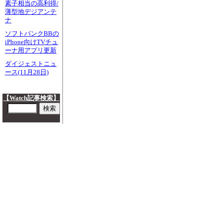
素子相当の高利得/
薄型地デジアンテ
ナ
ソフトバンクBBの
iPhone向けTVチュ
ーナ用アプリ更新
ダイジェストニュ
ース(11月28日)
【Watch記事検索】