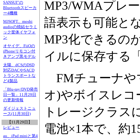
MP3/WMAプ
SANSUI”の
Bluetoothスピーカ
ー4機種
語表示も可能と
MJSOFT、moshi
audioの焼結セラミ
ック筐体イヤフォ
MP3化できるの
ン
オヤイデ、FiiOの
iPhoneリモコン付
イルに保存する
きアンプ黒モデル
太陽、dCSのDSD
対応DACやSACD
FMチューナやマイ
トランスポートな
ど4製品
「Blu-ray/DVD発売
オ)やボイスレコー
日一覧」11月29日
の更新情報
トレージクラスに
ダイジェストニュ
ース(11月30日)
【11月29日】
電池×1本で、約1
レビュー
au、iPad miniと第4