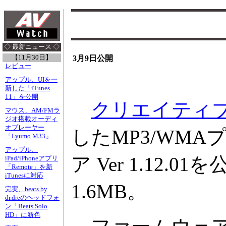
◇ 最新ニュース ◇
【11月30日】
3月9日公開
レビュー
アップル、UIを一
新した「iTunes
11」を公開
クリエイティ
マウス、AM/FMラ
ジオ搭載オーディ
オプレーヤー
したMP3/WMAプ
「Lyumo M33」
アップル、
ア Ver 1.1
iPad/iPhoneアプリ
「Remote」を新
iTunesに対応
1.6MB。
完実、beats by
dr.dreのヘッドフォ
ン「Beats Solo
HD」に新色