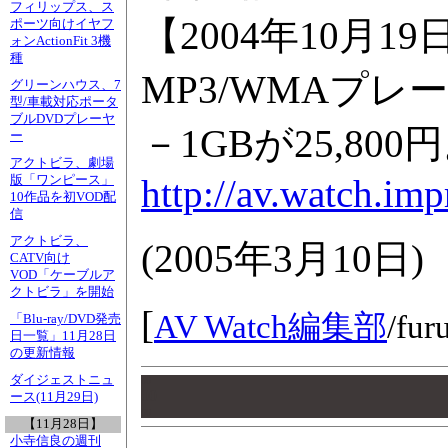
フィリップス、ス
【2004年10
ポーツ向けイヤフ
ォンActionFit 3機
種
MP3/WMAプレ
グリーンハウス、7
型/車載対応ポータ
ブルDVDプレーヤ
－1GBが25,80
ー
アクトビラ、劇場
http://av.watch.im
版「ワンピース」
10作品を初VOD配
信
アクトビラ、
(
2005年3月10日
)
CATV向け
VOD「ケーブルア
クトビラ」を開始
[
AV Watch編集部
/
fur
「Blu-ray/DVD発売
日一覧」11月28日
の更新情報
ダイジェストニュ
00
00
ース(11月29日)
00
【11月28日】
小寺信良の週刊