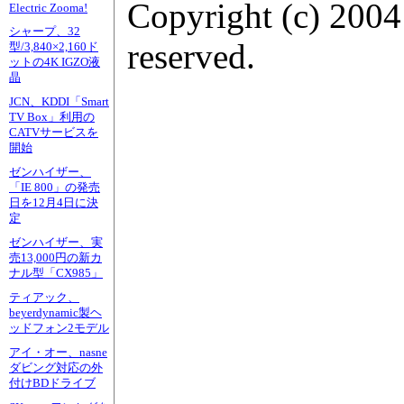
Copyright (c) 2004
Electric Zooma!
シャープ、32
reserved.
型/3,840×2,160ド
ットの4K IGZO液
晶
JCN、KDDI「Smart
TV Box」利用の
CATVサービスを
開始
ゼンハイザー、
「IE 800」の発売
日を12月4日に決
定
ゼンハイザー、実
売13,000円の新カ
ナル型「CX985」
ティアック、
beyerdynamic製ヘ
ッドフォン2モデル
アイ・オー、nasne
ダビング対応の外
付けBDドライブ