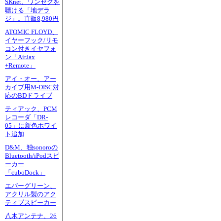
SKnet、ワンセグを
聴ける「地デラ
ジ」。直販8,980円
ATOMIC FLOYD、
イヤーフック/リモ
コン付きイヤフォ
ン「AirJax
+Remote」
アイ・オー、アー
カイブ用M-DISC対
応のBDドライブ
ティアック、PCM
レコーダ「DR-
05」に新色ホワイ
ト追加
D&M、独sonoroの
Bluetooth/iPodスピ
ーカー
「cuboDock」
エバーグリーン、
アクリル製のアク
ティブスピーカー
八木アンテナ、26