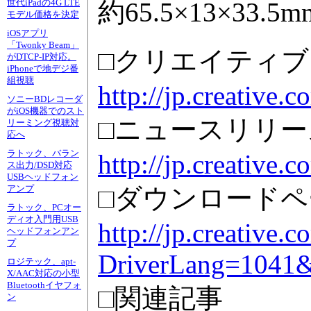
約65.5×13×3
世代iPadの4G LTE
モデル価格を決定
iOSアプリ
「Twonky Beam」
□クリエイティ
がDTCP-IP対応。
iPhoneで地デジ番
組視聴
http://jp.creative.c
ソニーBDレコーダ
がiOS機器でのスト
□ニュースリリー
リーミング視聴対
応へ
ラトック、バラン
http://jp.creative
ス出力/DSD対応
USBヘッドフォン
□ダウンロードペ
アンプ
ラトック、PCオー
ディオ入門用USB
http://jp.creative
ヘッドフォンアン
プ
DriverLang=1041
ロジテック、apt-
X/AAC対応の小型
Bluetoothイヤフォ
□関連記事
ン