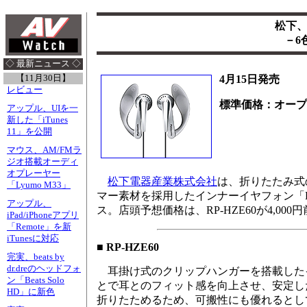
松下
－6
◇ 最新ニュース ◇
【11月30日】
4月15日発売
レビュー
標準価格：オープ
アップル、UIを一
新した「iTunes
11」を公開
マウス、AM/FMラ
ジオ搭載オーディ
オプレーヤー
松下電器産業株式会社
は、折りたたみ式
「Lyumo M33」
マー素材を採用したインナーイヤフォン「Ear
アップル、
ス。店頭予想価格は、RP-HZE60が4,000円
iPad/iPhoneアプリ
「Remote」を新
iTunesに対応
■ RP-HZE60
完実、beats by
dr.dreのヘッドフォ
耳掛け式のクリップハンガーを搭載した
ン「Beats Solo
とで耳とのフィット感を向上させ、安定し
HD」に新色
折りたためるため、可搬性にも優れるとし