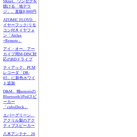
SKnet、ワンセグを
聴ける「地デラ
ジ」。直販8,980円
ATOMIC FLOYD、
イヤーフック/リモ
コン付きイヤフォ
ン「AirJax
+Remote」
アイ・オー、アー
カイブ用M-DISC対
応のBDドライブ
ティアック、PCM
レコーダ「DR-
05」に新色ホワイ
ト追加
D&M、独sonoroの
Bluetooth/iPodスピ
ーカー
「cuboDock」
エバーグリーン、
アクリル製のアク
ティブスピーカー
八木アンテナ、26