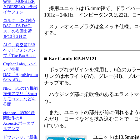
完実、MONSTER
とDIESELのコラボ
採用ユニットは15.4mm径で、ドライ
イヤフォン
10Hz～24kHz。インピーダンスは22Ω。
コルグ、DSD対応
DAC「DS-DAC-
ステレオミニプラグは金メッキ仕様。コー
10」の次回出荷
する。
を'13年2月に
ALO、真空管USB
ヘッドフォンアン
プ「The Pan Am」
■ Ear Candy RP-HV121
Cypher Labs、ハイ
ポップなデザインを採用し、6色のカラ
レゾ携帯
DAC「AlgoRhythm
リングはホワイト(-W)、グレー(-H)、ブルー(
Solo -dB」
ナップする。
NEC、PCのTV機能
操作アプリ「Smart
ハウジング部に柔軟性のあるエラストマ
リモコン」などを
う。
公開
また、ユニットの部分が前に倒れるよう
zionote、約300時
間動作のJL
んだり、コードなどを挟み込むことで、コ
Acousticポータブ
けている。
ルアンプ
ユニットは13.5mm
ドウシシャ、“新生