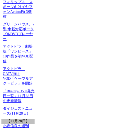
フィリップス、ス
ポーツ向けイヤフ
ォンActionFit 3機
種
グリーンハウス、7
型/車載対応ポータ
ブルDVDプレーヤ
ー
アクトビラ、劇場
版「ワンピース」
10作品を初VOD配
信
アクトビラ、
CATV向け
VOD「ケーブルア
クトビラ」を開始
「Blu-ray/DVD発売
日一覧」11月28日
の更新情報
ダイジェストニュ
ース(11月29日)
【11月28日】
小寺信良の週刊