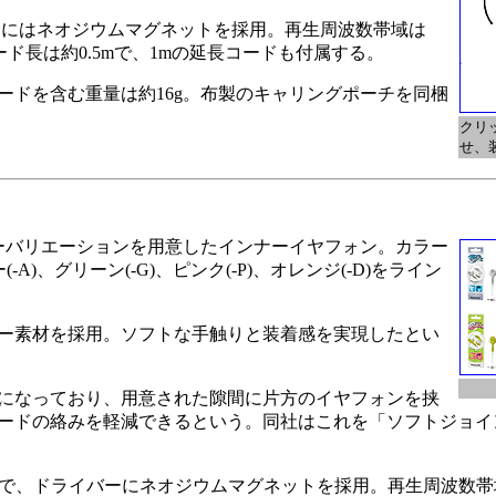
バーにはネオジウムマグネットを採用。再生周波数帯域は
コード長は約0.5mで、1mの延長コードも付属する。
ドを含む重量は約16g。布製のキャリングポーチを同梱
クリ
せ、
ーバリエーションを用意したインナーイヤフォン。カラー
-A)、グリーン(-G)、ピンク(-P)、オレンジ(-D)をライン
ー素材を採用。ソフトな手触りと装着感を実現したとい
になっており、用意された隙間に片方のイヤフォンを挟
ードの絡みを軽減できるという。同社はこれを「ソフトジョイ
径で、ドライバーにネオジウムマグネットを採用。再生周波数帯域