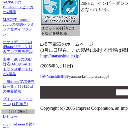
SANSUI”の
20kHz。インピーダン
Bluetoothスピーカ
となっている。
ー4機種
MJSOFT、moshi
audioの焼結セラミ
ユニットの背部にコー
ック筐体イヤフォ
ドなどを挟める
ン
オヤイデ、FiiOの
□松下電器のホームページ
iPhoneリモコン付
(3月11日現在、この製品に関する情報は掲
きアンプ黒モデル
http://matsushita.co.jp/
太陽、dCSのDSD
対応DACやSACD
(
2005年3月11日
)
トランスポートな
ど4製品
[
]
AV Watch編集部
/
yamaza-k@impress.co.jp
「Blu-ray/DVD発売
日一覧」11月29日
00
の更新情報
00
00
ダイジェストニュ
ース(11月30日)
Copyright (c) 2005 Impress Corporation, an Imp
【11月29日】
レビュー
au、iPad miniと第4