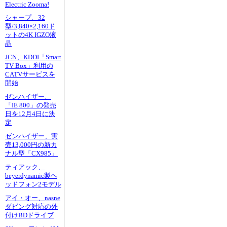
Electric Zooma!
シャープ、32
型/3,840×2,160ド
ットの4K IGZO液
晶
JCN、KDDI「Smart
TV Box」利用の
CATVサービスを
開始
ゼンハイザー、
「IE 800」の発売
日を12月4日に決
定
ゼンハイザー、実
売13,000円の新カ
ナル型「CX985」
ティアック、
beyerdynamic製ヘ
ッドフォン2モデル
アイ・オー、nasne
ダビング対応の外
付けBDドライブ