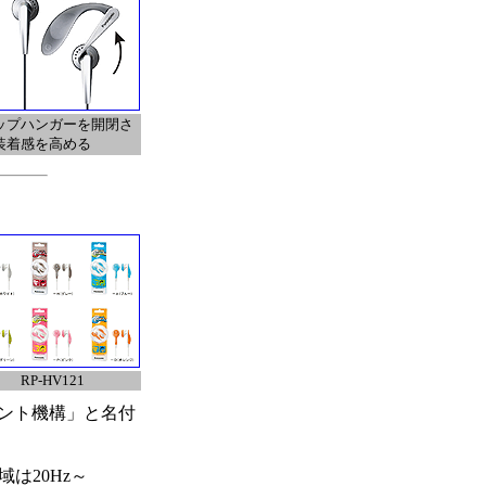
ップハンガーを開閉さ
装着感を高める
RP-HV121
ント機構」と名付
は20Hz～