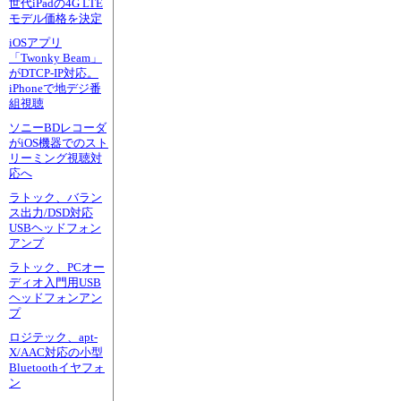
世代iPadの4G LTE
モデル価格を決定
iOSアプリ
「Twonky Beam」
がDTCP-IP対応。
iPhoneで地デジ番
組視聴
ソニーBDレコーダ
がiOS機器でのスト
リーミング視聴対
応へ
ラトック、バラン
ス出力/DSD対応
USBヘッドフォン
アンプ
ラトック、PCオー
ディオ入門用USB
ヘッドフォンアン
プ
ロジテック、apt-
X/AAC対応の小型
Bluetoothイヤフォ
ン