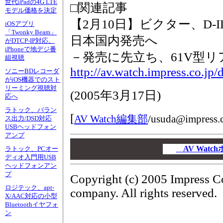
世代iPadの4G LTE
□関連記事
モデル価格を決定
【2月10日】ビクター、D
iOSアプリ
「Twonky Beam」
日本国内発売へ
がDTCP-IP対応。
iPhoneで地デジ番
－発売に先立ち、61V型
組視聴
http://av.watch.impress.co.jp
ソニーBDレコーダ
がiOS機器でのスト
リーミング視聴対
(
2005年3月17日
)
応へ
ラトック、バラン
[
AV Watch編集部
/
usuda@impress.c
ス出力/DSD対応
USBヘッドフォン
アンプ
00
00
AV Wat
ラトック、PCオー
ディオ入門用USB
00
ヘッドフォンアン
プ
Copyright (c) 2005 Impress C
ロジテック、apt-
company. All rights reserved.
X/AAC対応の小型
Bluetoothイヤフォ
ン