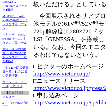
SANSUI”の
験いただける」としてい
Bluetoothスピーカ
ー4機種
今回展示されるリアプロ
MJSOFT、moshi
audioの焼結セラミ
米モデルの61V型/52V型
ック筐体イヤフォ
ン
720p解像度(1,280×720
オヤイデ、FiiOの
LSI「GENESSA」を搭
iPhoneリモコン付
きアンプ黒モデル
いる。なお、今回のモニタ
太陽、dCSのDSD
対応DACやSACD
るわけではないという。
トランスポートな
ど4製品
□ビクターのホームページ
「Blu-ray/DVD発売
日一覧」11月29日
http://www.victor.co.jp/
の更新情報
□ニュースリリース
ダイジェストニュ
ース(11月30日)
http://www.victor.co.jp/press/
【11月29日】
□申し込みページ
レビュー
http://www.victor.co.jp/sp/dila
au、iPad miniと第4