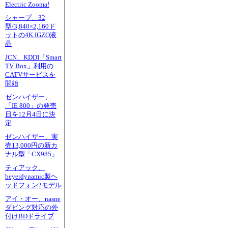
Electric Zooma!
シャープ、32
型/3,840×2,160ド
ットの4K IGZO液
晶
JCN、KDDI「Smart
TV Box」利用の
CATVサービスを
開始
ゼンハイザー、
「IE 800」の発売
日を12月4日に決
定
ゼンハイザー、実
売13,000円の新カ
ナル型「CX985」
ティアック、
beyerdynamic製ヘ
ッドフォン2モデル
アイ・オー、nasne
ダビング対応の外
付けBDドライブ