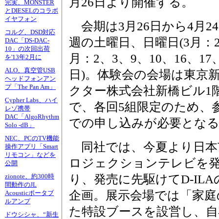
月26日より開催する。
完実、MONSTER
とDIESELのコラボ
イヤフォン
会期は3月26日から4月2
コルグ、DSD対応
週の土曜日、日曜日(3月：26
DAC「DS-DAC-
10」の次回出荷
月：2、3、9、10、16、17、
を'13年2月に
ALO、真空管USB
日)。体験会の会場は東京
ヘッドフォンアン
プ「The Pan Am」
クター株式会社新橋ビル1
Cypher Labs、ハイ
で、各回5組限定のため、
レゾ携帯
DAC「AlgoRhythm
での申し込みが必要とな
Solo -dB」
NEC、PCのTV機能
同社では、今夏より日本市
操作アプリ「Smart
リモコン」などを
ロジェクションテレビを
公開
り、発売に先駆けてD-IL
zionote、約300時
間動作のJL
企画。展示会場では「家庭
Acousticポータブ
ルアンプ
た特設ブースを設営し、自
ドウシシャ、“新生