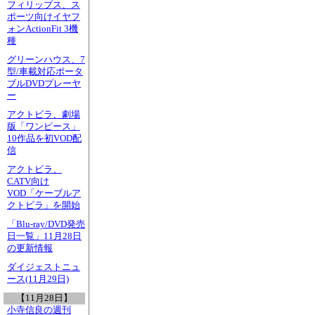
フィリップス、ス
ポーツ向けイヤフ
ォンActionFit 3機
種
グリーンハウス、7
型/車載対応ポータ
ブルDVDプレーヤ
ー
アクトビラ、劇場
版「ワンピース」
10作品を初VOD配
信
アクトビラ、
CATV向け
VOD「ケーブルア
クトビラ」を開始
「Blu-ray/DVD発売
日一覧」11月28日
の更新情報
ダイジェストニュ
ース(11月29日)
【11月28日】
小寺信良の週刊