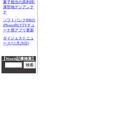
素子相当の高利得/
薄型地デジアンテ
ナ
ソフトバンクBBの
iPhone向けTVチュ
ーナ用アプリ更新
ダイジェストニュ
ース(11月28日)
【Watch記事検索】