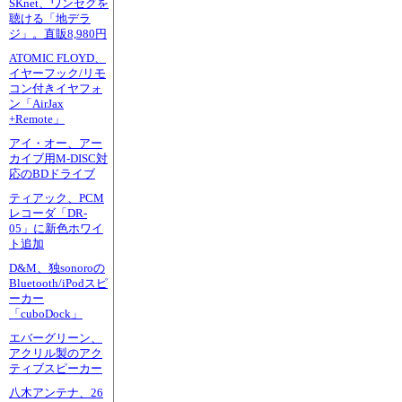
SKnet、ワンセグを
聴ける「地デラ
ジ」。直販8,980円
ATOMIC FLOYD、
イヤーフック/リモ
コン付きイヤフォ
ン「AirJax
+Remote」
アイ・オー、アー
カイブ用M-DISC対
応のBDドライブ
ティアック、PCM
レコーダ「DR-
05」に新色ホワイ
ト追加
D&M、独sonoroの
Bluetooth/iPodスピ
ーカー
「cuboDock」
エバーグリーン、
アクリル製のアク
ティブスピーカー
八木アンテナ、26