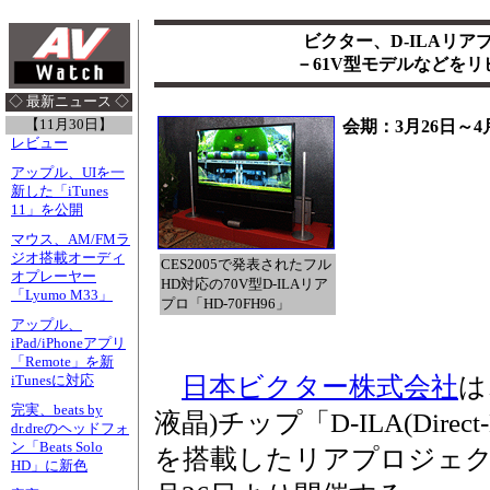
ビクター、D-ILAリ
－61V型モデルなどを
◇ 最新ニュース ◇
【11月30日】
会期：3月26日～4
レビュー
アップル、UIを一
新した「iTunes
11」を公開
マウス、AM/FMラ
ジオ搭載オーディ
CES2005で発表されたフル
オプレーヤー
HD対応の70V型D-ILAリア
「Lyumo M33」
プロ「HD-70FH96」
アップル、
iPad/iPhoneアプリ
「Remote」を新
日本ビクター株式会社
は
iTunesに対応
完実、beats by
液晶)チップ「D-ILA(Direct-Dri
dr.dreのヘッドフォ
ン「Beats Solo
を搭載したリアプロジェク
HD」に新色