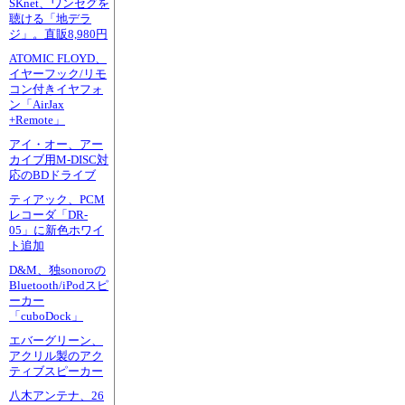
SKnet、ワンセグを
聴ける「地デラ
ジ」。直販8,980円
ATOMIC FLOYD、
イヤーフック/リモ
コン付きイヤフォ
ン「AirJax
+Remote」
アイ・オー、アー
カイブ用M-DISC対
応のBDドライブ
ティアック、PCM
レコーダ「DR-
05」に新色ホワイ
ト追加
D&M、独sonoroの
Bluetooth/iPodスピ
ーカー
「cuboDock」
エバーグリーン、
アクリル製のアク
ティブスピーカー
八木アンテナ、26