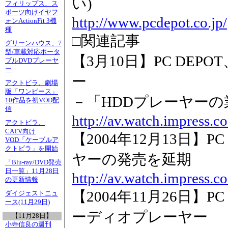
い)
フィリップス、ス
ポーツ向けイヤフ
http://www.pcdepot.co.jp/
ォンActionFit 3機
種
□関連記事
グリーンハウス、7
型/車載対応ポータ
【3月10日】PC DEPOT
ブルDVDプレーヤ
ー
ー
アクトビラ、劇場
版「ワンピース」
－「HDDプレーヤーの
10作品を初VOD配
信
http://av.watch.impress.
アクトビラ、
CATV向け
【2004年12月13日】PC
VOD「ケーブルア
クトビラ」を開始
ヤーの発売を延期
「Blu-ray/DVD発売
日一覧」11月28日
http://av.watch.impress.
の更新情報
【2004年11月26日】PC 
ダイジェストニュ
ース(11月29日)
ーディオプレーヤー
【11月28日】
小寺信良の週刊