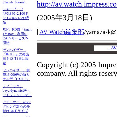
http://av.watch.impress.
Electric Zooma!
シャープ、32
型/3,840×2,160ド
(
2005年3月18日
)
ットの4K IGZO液
晶
[
JCN、KDDI「Smart
AV Watch編集部
/
yamaza-k@i
TV Box」利用の
CATVサービスを
開始
00
00
AV
ゼンハイザー、
00
「IE 800」の発売
日を12月4日に決
Copyright (c) 2005 Impre
定
ゼンハイザー、実
company. All rights reser
売13,000円の新カ
ナル型「CX985」
ティアック、
beyerdynamic製ヘ
ッドフォン2モデル
アイ・オー、nasne
ダビング対応の外
付けBDドライブ