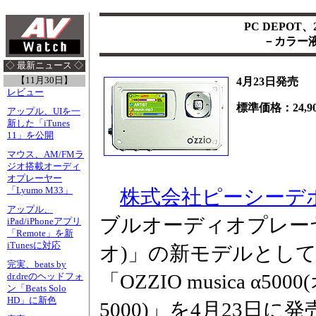
PC DEPOT、
－カラー
◇ 最新ニュース ◇
【11月30日】
4月23日発売
レビュー
標準価格：24,9
アップル、UIを一
新した「iTunes
11」を公開
マウス、AM/FMラ
ジオ搭載オーディ
オプレーヤー
「Lyumo M33」
株式会社ピーシーデ
アップル、
ブルオーディオプレーヤ
iPad/iPhoneアプリ
「Remote」を新
iTunesに対応
オ)」の新モデルとして
完実、beats by
「OZZIO musica α
dr.dreのヘッドフォ
ン「Beats Solo
HD」に新色
5000)」を4月23日に