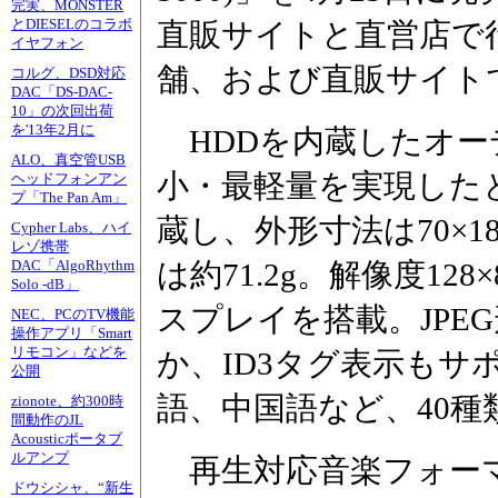
完実、MONSTER
とDIESELのコラボ
直販サイトと直営店で
イヤフォン
舗、および直販サイト
コルグ、DSD対応
DAC「DS-DAC-
10」の次回出荷
を'13年2月に
HDDを内蔵したオー
ALO、真空管USB
小・最軽量を実現したと
ヘッドフォンアン
プ「The Pan Am」
蔵し、外形寸法は70×18
Cypher Labs、ハイ
レゾ携帯
は約71.2g。解像度12
DAC「AlgoRhythm
Solo -dB」
スプレイを搭載。JPE
NEC、PCのTV機能
操作アプリ「Smart
リモコン」などを
か、ID3タグ表示もサ
公開
語、中国語など、40
zionote、約300時
間動作のJL
Acousticポータブ
ルアンプ
再生対応音楽フォーマッ
ドウシシャ、“新生