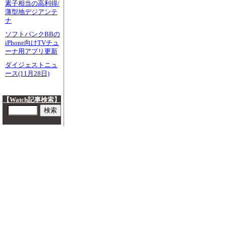
素子相当の高利得/
薄型地デジアンテ
ナ
ソフトバンクBBの
iPhone向けTVチュ
ーナ用アプリ更新
ダイジェストニュ
ース(11月28日)
【Watch記事検索】