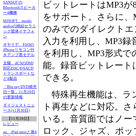
ビットレートはMP3が8～3
SANSUI”の
Bluetoothスピーカ
ー4機種
をサポート。さらに、
MJSOFT、moshi
audioの焼結セラミ
のみでのダイレクトエ
ック筐体イヤフォ
ン
入力を利用し、MP3
オヤイデ、FiiOの
iPhoneリモコン付
を利用し、MP3形式
きアンプ黒モデル
能。録音ビットレートは64
太陽、dCSのDSD
対応DACやSACD
トランスポートな
できる。
ど4製品
「Blu-ray/DVD発売
特殊再生機能は、ラ
日一覧」11月29日
の更新情報
ト再生などに対応。さ
ダイジェストニュ
ース(11月30日)
いる。音質面ではノー
【11月29日】
レビュー
ロック、ジャズ、ポッ
au、iPad miniと第4