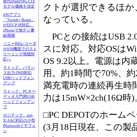
世代iPadの4G LTE
クトが選択できるほか
モデル価格を決定
iOSアプリ
なっている。
「Twonky Beam」
がDTCP-IP対応。
iPhoneで地デジ番
PCとの接続はUSB 
組視聴
ソニーBDレコーダ
スに対応。対応OSはWindow
がiOS機器でのスト
リーミング視聴対
OS 9.2以上。電源
応へ
ラトック、バラン
用。約1時間で70%、約
ス出力/DSD対応
USBヘッドフォン
満充電時の連続再生時
アンプ
ラトック、PCオー
力は15mW×2ch(16Ω時
ディオ入門用USB
ヘッドフォンアン
プ
□PC DEPOTのホーム
ロジテック、apt-
X/AAC対応の小型
(3月18日現在、この
Bluetoothイヤフォ
ン