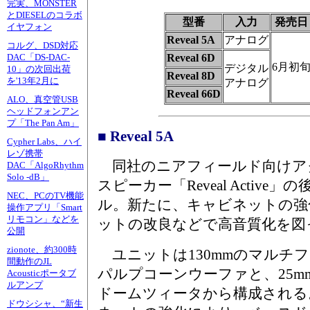
完実、MONSTER
とDIESELのコラボ
型番
入力
発売日
イヤフォン
Reveal 5A
アナログ
コルグ、DSD対応
Reveal 6D
DAC「DS-DAC-
6月初
デジタル
10」の次回出荷
Reveal 8D
を'13年2月に
アナログ
Reveal 66D
ALO、真空管USB
ヘッドフォンアン
プ「The Pan Am」
■ Reveal 5A
Cypher Labs、ハイ
レゾ携帯
同社のニアフィールド向けア
DAC「AlgoRhythm
Solo -dB」
スピーカー「Reveal Active」
NEC、PCのTV機能
ル。新たに、キャビネットの強
操作アプリ「Smart
リモコン」などを
ットの改良などで高音質化を図
公開
zionote、約300時
ユニットは130mmのマルチ
間動作のJL
パルプコーンウーファと、25m
Acousticポータブ
ルアンプ
ドームツィータから構成される
ドウシシャ、“新生