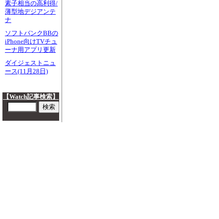
素子相当の高利得/
薄型地デジアンテ
ナ
ソフトバンクBBの
iPhone向けTVチュ
ーナ用アプリ更新
ダイジェストニュ
ース(11月28日)
【Watch記事検索】