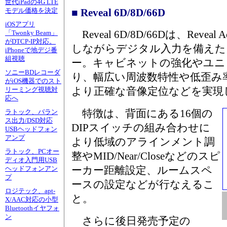
世代iPadの4G LTE
■ Reveal 6D/8D/66D
モデル価格を決定
iOSアプリ
Reveal 6D/8D/66Dは、Revea
「Twonky Beam」
がDTCP-IP対応。
しながらデジタル入力を備えた
iPhoneで地デジ番
組視聴
ー。キャビネットの強化やユニ
ソニーBDレコーダ
り、幅広い周波数特性や低歪み
がiOS機器でのスト
より正確な音像定位などを実現
リーミング視聴対
応へ
特徴は、背面にある16個の
ラトック、バラン
ス出力/DSD対応
DIPスイッチの組み合わせに
USBヘッドフォン
アンプ
より低域のアラインメント調
ラトック、PCオー
整やMID/Near/Closeなどのスピ
ディオ入門用USB
ーカー距離設定、ルームスペ
ヘッドフォンアン
プ
ースの設定などが行なえるこ
ロジテック、apt-
と。
X/AAC対応の小型
Bluetoothイヤフォ
ン
さらに後日発売予定の