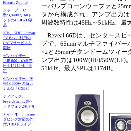
Electric Zooma!
ーパルプコーンウーファと25m
シャープ、32
タから構成され、アンプ出力は120W
型/3,840×2,160ド
ットの4K IGZO液
周波数特性は45Hz～51kHz、最大
晶
JCN、KDDI「Smart
Reveal 66Dは、センター
TV Box」利用の
プで、65mmマルチファイバ
CATVサービスを
開始
×2と25mmチタンドームツィ
ゼンハイザー、
ンプ出力は100W(HF)/50W(LF
「IE 800」の発売
日を12月4日に決
51kHz、最大SPLは117dB。
定
ゼンハイザー、実
売13,000円の新カ
ナル型「CX985」
ティアック、
beyerdynamic製ヘ
ッドフォン2モデル
アイ・オー、nasne
ダビング対応の外
付けBDドライブ