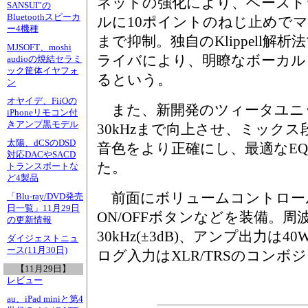
ネットの強化により、ベースド
SANSUI”の
Bluetoothスピーカ
ルに10ポイントのねじ止めで
ー4機種
まで抑制。独自のKlippell解
MJSOFT、moshi
ライバにより、明瞭なボーカル
audioの焼結セラミ
ック筐体イヤフォ
るという。
ン
オヤイデ、FiiOの
また、新開発のツィータユニ
iPhoneリモコン付
きアンプ黒モデル
30kHzまで向上させ、ミック
太陽、dCSのDSD
音色をより正確にし、最適なE
対応DACやSACD
た。
トランスポートな
ど4製品
前面にボリュームコントロー
「Blu-ray/DVD発売
日一覧」11月29日
ON/OFFボタンなどを装備。周波
の更新情報
30kHz(±3dB)、アンプ出力は40W
ダイジェストニュ
ース(11月30日)
ログ入力はXLR/TRSのコン
【11月29日】
レビュー
au、iPad miniと第4