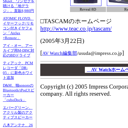
SKnet、ワンセグを
聴ける「地デラ
Reveal 8D
Re
ジ」。直販8,980円
ATOMIC FLOYD、
□TASCAMのホームページ
イヤーフック/リモ
http://www.teac.co.jp/tascam/
コン付きイヤフォ
ン「AirJax
+Remote」
(
2005年3月22日
)
アイ・オー、アー
カイブ用M-DISC対
[
]
AV Watch編集部
/
usuda@impress.co.jp
応のBDドライブ
ティアック、PCM
00
レコーダ「DR-
00
AV Watchホー
05」に新色ホワイ
00
ト追加
Copyright (c) 2005 Impress Corpor
D&M、独sonoroの
Bluetooth/iPodスピ
company. All rights reserved.
ーカー
「cuboDock」
エバーグリーン、
アクリル製のアク
ティブスピーカー
八木アンテナ、26