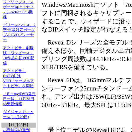
フィリップス、ス
Windows/Macintosh用ソフト「Ac
ポーツ向けイヤフ
フトに同梱されるキャリブレー
ォンActionFit 3機
種
することで、ウィザードに沿っ
グリーンハウス、7
なDIPスイッチ設定が行なえる
型/車載対応ポータ
ブルDVDプレーヤ
ー
Reveal Dシリーズの全モデ
アクトビラ、劇場
備えるほか、同軸デジタル出力
版「ワンピース」
プリング周波数は44.1kHz～9
10作品を初VOD配
信
XLR/TRSを備えている。
アクトビラ、
CATV向け
Reveal 6Dは、165mmマ
VOD「ケーブルア
クトビラ」を開始
ンウーファと25mmチタンドー
「Blu-ray/DVD発売
れ、アンプ出力は75W(LF)/35
日一覧」11月28日
60Hz～51kHz、最大SPLは115d
の更新情報
ダイジェストニュ
ース(11月29日)
【11月28日】
最上位モデルのReveal 8Dは
小寺信良の週刊