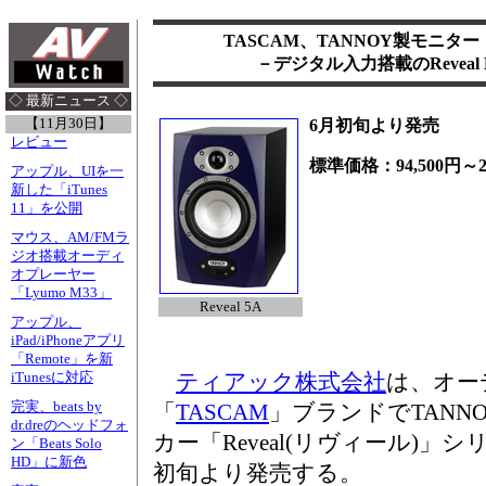
TASCAM、TANNOY製モニター「
－デジタル入力搭載のRevea
◇ 最新ニュース ◇
【11月30日】
6月初旬より発売
レビュー
標準価格：94,500円～22
アップル、UIを一
新した「iTunes
11」を公開
マウス、AM/FMラ
ジオ搭載オーディ
オプレーヤー
「Lyumo M33」
Reveal 5A
アップル、
iPad/iPhoneアプリ
「Remote」を新
ティアック株式会社
は、オー
iTunesに対応
完実、beats by
「
TASCAM
」ブランドでTANN
dr.dreのヘッドフォ
カー「Reveal(リヴィール)」
ン「Beats Solo
HD」に新色
初旬より発売する。