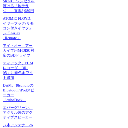
SKnet、ワンセグを
聴ける「地デラ
ジ」。直販8,980円
ATOMIC FLOYD、
イヤーフック/リモ
コン付きイヤフォ
ン「AirJax
+Remote」
アイ・オー、アー
カイブ用M-DISC対
応のBDドライブ
ティアック、PCM
レコーダ「DR-
05」に新色ホワイ
ト追加
D&M、独sonoroの
Bluetooth/iPodスピ
ーカー
「cuboDock」
エバーグリーン、
アクリル製のアク
ティブスピーカー
八木アンテナ、26