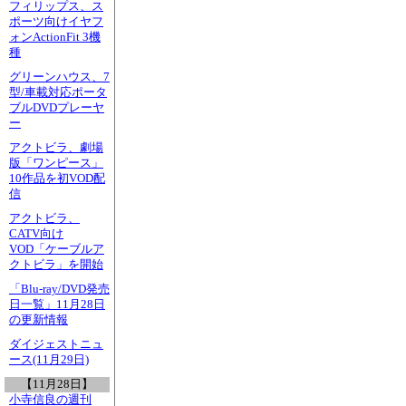
フィリップス、ス
ポーツ向けイヤフ
ォンActionFit 3機
種
グリーンハウス、7
型/車載対応ポータ
ブルDVDプレーヤ
ー
アクトビラ、劇場
版「ワンピース」
10作品を初VOD配
信
アクトビラ、
CATV向け
VOD「ケーブルア
クトビラ」を開始
「Blu-ray/DVD発売
日一覧」11月28日
の更新情報
ダイジェストニュ
ース(11月29日)
【11月28日】
小寺信良の週刊