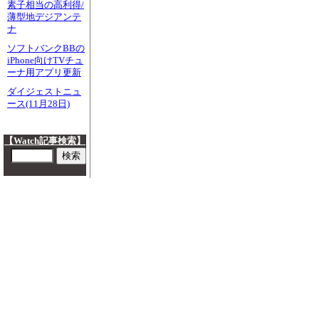
素子相当の高利得/
薄型地デジアンテ
ナ
ソフトバンクBBの
iPhone向けTVチュ
ーナ用アプリ更新
ダイジェストニュ
ース(11月28日)
【Watch記事検索】