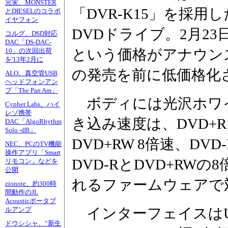
完実、MONSTER
「DVR-K15」を採
とDIESELのコラボ
イヤフォン
DVDドライブ。2月23日
コルグ、DSD対応
DAC「DS-DAC-
という価格がアナウン
10」の次回出荷
を'13年2月に
の発売を前に低価格化
ALO、真空管USB
ヘッドフォンアン
プ「The Pan Am」
ボディには光沢ホワ
Cypher Labs、ハイ
レゾ携帯
き込み速度は、DVD+R 
DAC「AlgoRhythm
Solo -dB」
DVD+RW 8倍速、DVD-
NEC、PCのTV機能
操作アプリ「Smart
DVD-RとDVD+RW
リモコン」などを
公開
れるファームウェアで
zionote、約300時
間動作のJL
Acousticポータブ
インターフェイスはUS
ルアンプ
ドウシシャ、“新生