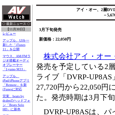
アイ・オー、2層DV
－5,6
◇ 最新ニュース ◇
【11月30日】
3月下旬発売
レビュー
新価格：22,050円
アップル、UIを一
新した「iTunes
11」を公開
株式会社アイ・オー
マウス、AM/FMラ
ジオ搭載オーディ
発売を予定している2層
オプレーヤー
「Lyumo M33」
ライブ「DVRP-UP8
アップル、
iPad/iPhoneアプリ
27,720円から22,05
「Remote」を新
iTunesに対応
た。発売時期は3月下
完実、beats by
dr.dreのヘッドフォ
ン「Beats Solo
HD」に新色
DVRP-UP8ASは