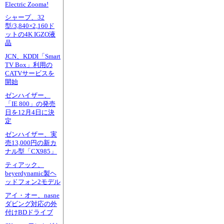
Electric Zooma!
シャープ、32
型/3,840×2,160ド
ットの4K IGZO液
晶
JCN、KDDI「Smart
TV Box」利用の
CATVサービスを
開始
ゼンハイザー、
「IE 800」の発売
日を12月4日に決
定
ゼンハイザー、実
売13,000円の新カ
ナル型「CX985」
ティアック、
beyerdynamic製ヘ
ッドフォン2モデル
アイ・オー、nasne
ダビング対応の外
付けBDドライブ