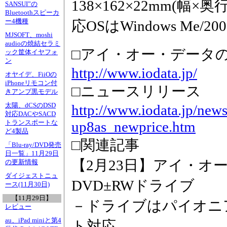
138×162×22mm(幅
SANSUI”の
Bluetoothスピーカ
ー4機種
応OSはWindows Me/20
MJSOFT、moshi
audioの焼結セラミ
□アイ・オー・データ
ック筐体イヤフォ
ン
http://www.iodata.jp/
オヤイデ、FiiOの
iPhoneリモコン付
□ニュースリリース
きアンプ黒モデル
太陽、dCSのDSD
http://www.iodata.jp/new
対応DACやSACD
up8as_newprice.htm
トランスポートな
ど4製品
□関連記事
「Blu-ray/DVD発売
日一覧」11月29日
【2月23日】アイ・オー
の更新情報
ダイジェストニュ
DVD±RWドライブ
ース(11月30日)
【11月29日】
－ドライブはパイオニア
レビュー
au、iPad miniと第4
ト対応