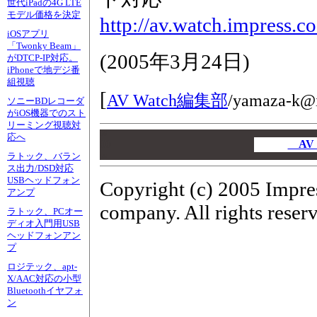
世代iPadの4G LTE
モデル価格を決定
http://av.watch.impress.c
iOSアプリ
「Twonky Beam」
(
2005年3月24日
)
がDTCP-IP対応。
iPhoneで地デジ番
組視聴
[
AV Watch編集部
/
yamaza-k@i
ソニーBDレコーダ
がiOS機器でのスト
リーミング視聴対
00
応へ
00
AV
ラトック、バラン
00
ス出力/DSD対応
USBヘッドフォン
Copyright (c) 2005 Impre
アンプ
company. All rights reser
ラトック、PCオー
ディオ入門用USB
ヘッドフォンアン
プ
ロジテック、apt-
X/AAC対応の小型
Bluetoothイヤフォ
ン