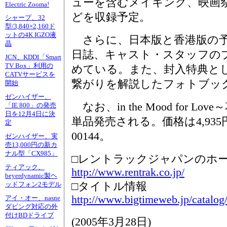
ューを含むメイキング、映画
Electric Zooma!
どを収録予定。
シャープ、32
型/3,840×2,160ド
ットの4K IGZO液
さらに、日本版と香港版の予
晶
日誌、キャスト・スタッフの
JCN、KDDI「Smart
TV Box」利用の
めている。また、封入特典とし
CATVサービスを
繋がりを解説したフォトブッ
開始
ゼンハイザー、
なお、in the Mood for 
「IE 800」の発売
日を12月4日に決
単品発売される。価格は4,935
定
00144。
ゼンハイザー、実
売13,000円の新カ
ナル型「CX985」
□レントラックジャパンのホ
ティアック、
http://www.rentrak.co.jp/
beyerdynamic製ヘ
□タイトル情報
ッドフォン2モデル
http://www.bigtimeweb.jp/catalog
アイ・オー、nasne
ダビング対応の外
付けBDドライブ
(
2005年3月28日
)