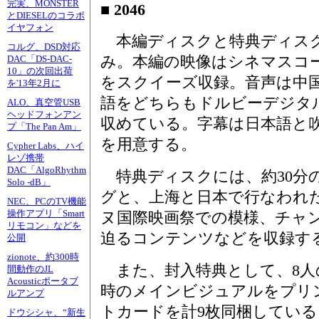
完実、MONSTER
■ 2046
とDIESELのコラボ
イヤフォン
本編ディスクと特典ディスク
コルグ、DSD対応
み。本編の映像はシネマスコ
DAC「DS-DAC-
10」の次回出荷
をスクイーズ収録。音声は中
を'13年2月に
語をどちらもドルビーデジタル5
ALO、真空管USB
ヘッドフォンアン
収めている。字幕は日本語と
プ「The Pan Am」
を用意する。
Cypher Labs、ハイ
レゾ携帯
DAC「AlgoRhythm
特典ディスクには、約30分
Solo -dB」
グと、上海と日本で行なわれ
NEC、PCのTV機能
操作アプリ「Smart
ヌ国際映画祭での模様、チャ
リモコン」などを
迫るコンテンツなどを収録す
公開
zionote、約300時
また、封入特典として、8人
間動作のJL
Acousticポータブ
時のメインビジュアルをプリ
ルアンプ
トカードを計9枚同梱している
ドウシシャ、“新生