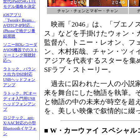
世代iPadの4G LTE
モデル価格を決定
チャン・チェンとマギー・チャン
iOSアプリ
「Twonky Beam」
映画「2046」は、「ブエノ
がDTCP-IP対応。
iPhoneで地デジ番
ス」などを手掛けたウォン・
組視聴
監督が、トニー・レオン、フ
ソニーBDレコーダ
がiOS機器でのスト
ン、木村拓哉、チャン・ツィ
リーミング視聴対
アジアを代表するスターを集
応へ
SFラブ・ストーリー。
ラトック、バラン
ス出力/DSD対応
USBヘッドフォン
過去に囚われた一人の小説
アンプ
来を舞台にした物語を執筆。
ラトック、PCオー
ディオ入門用USB
と物語の中の未来が時空を超
ヘッドフォンアン
プ
を、美しい映像で叙情的に綴
ロジテック、apt-
X/AAC対応の小型
Bluetoothイヤフォ
■ W・カーウァイ スペシャ
ン