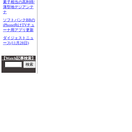
素子相当の高利得/
薄型地デジアンテ
ナ
ソフトバンクBBの
iPhone向けTVチュ
ーナ用アプリ更新
ダイジェストニュ
ース(11月28日)
【Watch記事検索】