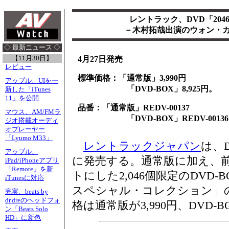
レントラック、DVD「204
－木村拓哉出演のウォン・
◇ 最新ニュース ◇
【11月30日】
4月27日発売
レビュー
標準価格：「通常版」3,990円
アップル、UIを一
「DVD-BOX」8,925円。
新した「iTunes
11」を公開
品番：「通常版」REDV-00137
マウス、AM/FMラ
「DVD-BOX」REDV-00136
ジオ搭載オーディ
オプレーヤー
「Lyumo M33」
レントラックジャパン
は、D
アップル、
に発売する。通常版に加え、
iPad/iPhoneアプリ
「Remote」を新
トにした2,046個限定のDVD
iTunesに対応
スペシャル・コレクション」
完実、beats by
dr.dreのヘッドフォ
格は通常版が3,990円、DVD-BO
ン「Beats Solo
HD」に新色