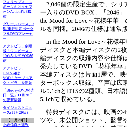
フィリップス、ス
2,046個の限定生産で、シ
ポーツ向けイヤフ
ー入りのDVD-BOX。「2046」
ォンActionFit 3機
種
the Mood for Love～花様年
グリーンハウス、7
ルを同梱。2046の仕様は通常
型/車載対応ポータ
ブルDVDプレーヤ
ー
in the Mood for Love～
アクトビラ、劇場
ディスクと本編ディスクの2
版「ワンピース」
10作品を初VOD配
編ディスクの収録内容や仕様
信
発売しているDVD「花様年華
アクトビラ、
CATV向け
本編ディスクは片面1層で、
VOD「ケーブルア
ターボックス収録。音声は広
クトビラ」を開始
ル5.1chとDTSの2種類、日
「Blu-ray/DVD発売
日一覧」11月28日
5.1chで収めている。
の更新情報
ダイジェストニュ
特典ディスクには、映画の4
ース(11月29日)
ツや、未公開ショット、監督
【11月28日】
小寺信良の週刊