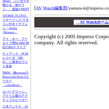
SKnet、ワンセグを
聴ける「地デラ
[
AV Watch編集部
/
yamaza-k@impress.co
ジ」。直販8,980円
ATOMIC FLOYD、
00
イヤーフック/リモ
00
AV Watchホ
コン付きイヤフォ
00
ン「AirJax
+Remote」
Copyright (c) 2005 Impress Corpo
アイ・オー、アー
company. All rights reserved.
カイブ用M-DISC対
応のBDドライブ
ティアック、PCM
レコーダ「DR-
05」に新色ホワイ
ト追加
D&M、独sonoroの
Bluetooth/iPodスピ
ーカー
「cuboDock」
エバーグリーン、
アクリル製のアク
ティブスピーカー
八木アンテナ、26