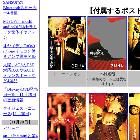
SANSUI”の
Bluetoothスピーカ
【付属するポス
ー4機種
MJSOFT、moshi
audioの焼結セラミ
ック筐体イヤフォ
ン
オヤイデ、FiiOの
iPhoneリモコン付
きアンプ黒モデル
太陽、dCSのDSD
対応DACやSACD
トニー・レオン
木村拓哉
トランスポートな
(※実際のカードとは異な
ど4製品
ります)
「Blu-ray/DVD発売
日一覧」11月29日
の更新情報
ダイジェストニュ
ース(11月30日)
【11月29日】
レビュー
au、iPad miniと第4