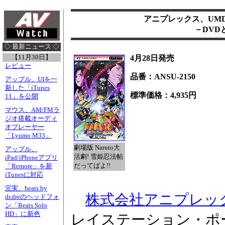
アニプレックス、UM
－DVD
◇ 最新ニュース ◇
【11月30日】
4月28日発売
レビュー
品番：ANSU-2150
アップル、UIを一
新した「iTunes
標準価格：4,935円
11」を公開
マウス、AM/FMラ
ジオ搭載オーディ
オプレーヤー
「Lyumo M33」
劇場版 Naruto大
アップル、
活劇! 雪姫忍法帖
iPad/iPhoneアプリ
だってばよ!!
「Remote」を新
iTunesに対応
完実、beats by
株式会社アニプレッ
dr.dreのヘッドフォ
ン「Beats Solo
HD」に新色
レイステーション・ポ