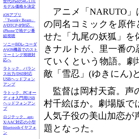
世代iPadの4G LTE
モデル価格を決定
アニメ「NARUTO
iOSアプリ
「Twonky Beam」
の同名コミックを原作
がDTCP-IP対応。
iPhoneで地デジ番
せた「九尾の妖狐」を
組視聴
ソニーBDレコーダ
きナルトが、里一番の
がiOS機器でのスト
リーミング視聴対
ていくという物語。劇
応へ
ラトック、バラン
敵「雪忍」(ゆきにん
ス出力/DSD対応
USBヘッドフォン
アンプ
監督は岡村天斎。声の
ラトック、PCオー
ディオ入門用USB
村千絵ほか。劇場版で
ヘッドフォンアン
プ
人気子役の美山加恋が
ロジテック、apt-
X/AAC対応の小型
題となった。
Bluetoothイヤフォ
ン