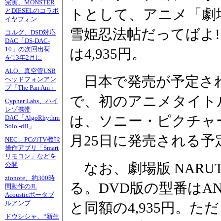
完実、MONSTER
トとして、アニメ「劇場版 
とDIESELのコラボ
イヤフォン
雪姫忍法帖だってばよ!
コルグ、DSD対応
DAC「DS-DAC-
10」の次回出荷
は4,935円。
を'13年2月に
ALO、真空管USB
日本で発売が予定され
ヘッドフォンアン
プ「The Pan Am」
で、初のアニメタイト
Cypher Labs、ハイ
レゾ携帯
は、ソニー・ピクチャ
DAC「AlgoRhythm
Solo -dB」
月25日に発売される予
NEC、PCのTV機能
操作アプリ「Smart
リモコン」などを
なお、劇場版 NARU
公開
zionote、約300時
る。DVD版の型番はAN
間動作のJL
Acousticポータブ
ルアンプ
と同額の4,935円。
ドウシシャ、“新生