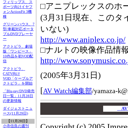
フィリップス、ス
□アニプレックスのホ
ポーツ向けイヤフ
ォンActionFit 3機
(3月31日現在、この
種
グリーンハウス、7
いない)
型/車載対応ポータ
ブルDVDプレーヤ
http://www.aniplex.co.jp/
ー
アクトビラ、劇場
□ナルトの映像作品情
版「ワンピース」
10作品を初VOD配
http://www.sonymusic.co.
信
アクトビラ、
(
2005年3月31日
)
CATV向け
VOD「ケーブルア
クトビラ」を開始
[
AV Watch編集部
/
yamaza-k@i
「Blu-ray/DVD発売
日一覧」11月28日
の更新情報
00
00
AV
ダイジェストニュ
ース(11月29日)
00
【11月28日】
Copyright (c) 2005 Impre
小寺信良の週刊