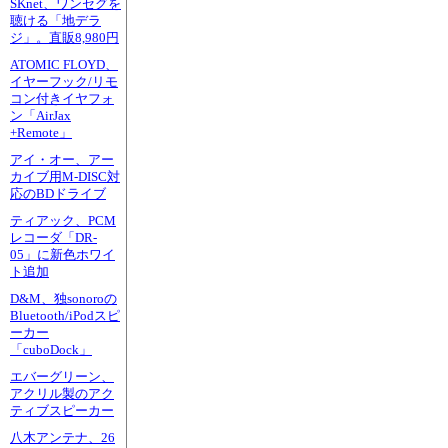
SKnet、ワンセグを
聴ける「地デラ
ジ」。直販8,980円
ATOMIC FLOYD、
イヤーフック/リモ
コン付きイヤフォ
ン「AirJax
+Remote」
アイ・オー、アー
カイブ用M-DISC対
応のBDドライブ
ティアック、PCM
レコーダ「DR-
05」に新色ホワイ
ト追加
D&M、独sonoroの
Bluetooth/iPodスピ
ーカー
「cuboDock」
エバーグリーン、
アクリル製のアク
ティブスピーカー
八木アンテナ、26