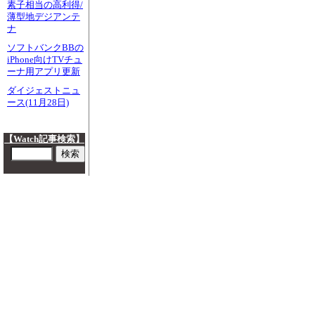
素子相当の高利得/
薄型地デジアンテ
ナ
ソフトバンクBBの
iPhone向けTVチュ
ーナ用アプリ更新
ダイジェストニュ
ース(11月28日)
【Watch記事検索】