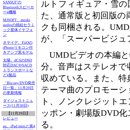
ルトフィギュア・雪の
SANSUI”の
Bluetoothスピーカ
ー4機種
た、通常版と初回版の
MJSOFT、moshi
クも同梱される。UM
audioの焼結セラミ
ック筐体イヤフォ
ン
が、「スーパービジュ
オヤイデ、FiiOの
iPhoneリモコン付
UMDビデオの本編と
きアンプ黒モデル
太陽、dCSのDSD
分。音声はステレオで
対応DACやSACD
トランスポートな
ど4製品
収めている。また、特
「Blu-ray/DVD発売
テーマ曲のプロモーシ
日一覧」11月29日
の更新情報
ト、ノンクレジットエン
ダイジェストニュ
ース(11月30日)
ッポン・劇場版DVD
【11月29日】
レビュー
る。
au、iPad miniと第4