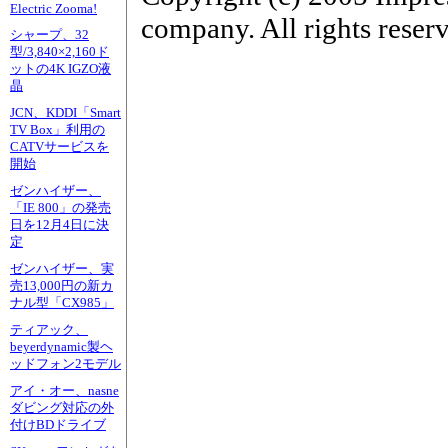
Electric Zooma!
company. All rights reser
シャープ、32
型/3,840×2,160ド
ットの4K IGZO液
晶
JCN、KDDI「Smart
TV Box」利用の
CATVサービスを
開始
ゼンハイザー、
「IE 800」の発売
日を12月4日に決
定
ゼンハイザー、実
売13,000円の新カ
ナル型「CX985」
ティアック、
beyerdynamic製ヘ
ッドフォン2モデル
アイ・オー、nasne
ダビング対応の外
付けBDドライブ